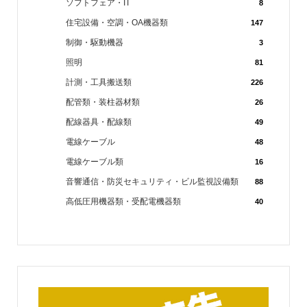
ソフトフェア・IT
8
住宅設備・空調・OA機器類
147
制御・駆動機器
3
照明
81
計測・工具搬送類
226
配管類・装柱器材類
26
配線器具・配線類
49
電線ケーブル
48
電線ケーブル類
16
音響通信・防災セキュリティ・ビル監視設備類
88
高低圧用機器類・受配電機器類
40