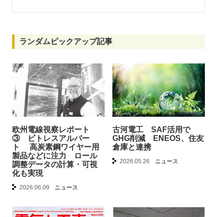
ランダムピックアップ記事
欧州電線視察レポート
古河電工 SAF活用で
③ ビトレスアルバー
GHG削減 ENEOS、住友
ト 高炭素鋼ワイヤー用
倉庫と連携
製品などに注力 ロール
2026.05.26
ニュース
調整データの計算・可視
化も実現
2026.06.09
ニュース