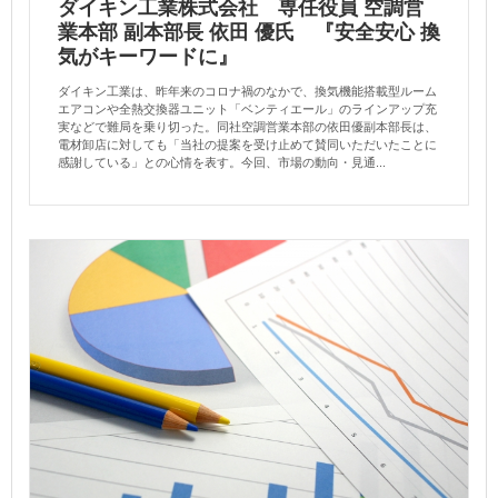
ダイキン工業株式会社 専任役員 空調営
業本部 副本部長 依田 優氏 『安全安心 換
気がキーワードに』
ダイキン工業は、昨年来のコロナ禍のなかで、換気機能搭載型ルーム
エアコンや全熱交換器ユニット「ベンティエール」のラインアップ充
実などで難局を乗り切った。同社空調営業本部の依田優副本部長は、
電材卸店に対しても「当社の提案を受け止めて賛同いただいたことに
感謝している」との心情を表す。今回、市場の動向・見通...