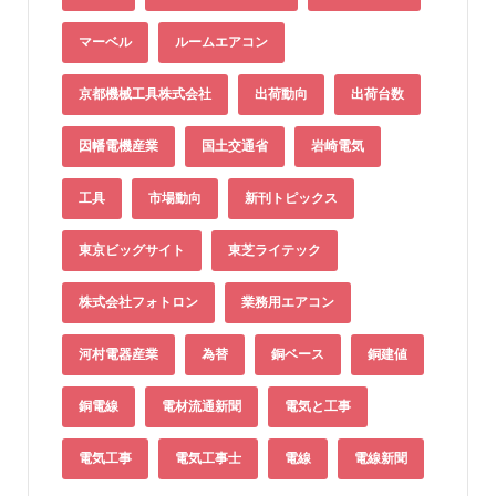
マーベル
ルームエアコン
京都機械工具株式会社
出荷動向
出荷台数
因幡電機産業
国土交通省
岩崎電気
工具
市場動向
新刊トピックス
東京ビッグサイト
東芝ライテック
株式会社フォトロン
業務用エアコン
河村電器産業
為替
銅ベース
銅建値
銅電線
電材流通新聞
電気と工事
電気工事
電気工事士
電線
電線新聞