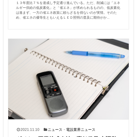
１３年度比７％を達成し予定通り進んでいる。ただ、削減には「エネ
ルギー供給の低炭素化」と「省エネ」が求められるものの、低炭素化
は進まず、一方の省エネ政策に頼らざるを得ないのが実情。そのた
め、省エネの優等生ともいえるＬＥＤ照明の普及に期待がか...
2021.11.10
ニュース
・
電設業界ニュース