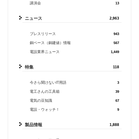
講演会
13
ニュース
2,963
プレスリリース
943
銅ベース（銅建値）情報
567
電設業界ニュース
1,449
特集
118
今さら聞けないIT用語
3
電工さんの工具箱
39
電気の豆知識
67
電設・ウォッチ！
9
製品情報
1,888