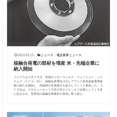
2023.03.15
ニュース
・
電設業界ニュース
核融合発電の部材を増産 米・先端企業に
納入開始
フジクラは２月２８日、米国のコモンウェルス・フュージョン・シス
テムズ（ＣＦＳ）社に、核融合発電向けのレアアース系高温超電導線
材の納入を開始し、同線材の生産能力を拡大していくと発表した。 Ｃ
ＦＳ社は、マサチューセッツ工科大学のスピンオフ企業として１８年
に設立され、世界初の核融合商業炉の実現に取り組ん...