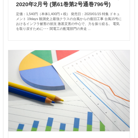
2020年2月号 (第61巻第2号通巻796号)
定価：1,540円（本体1,400円＋税） 発売日：2020/01/15 特集 ドキュ
メント 19days 観測史上最強クラスの台風からの復旧工事 台風15号に
おけるインフラ被害の状況 激甚災害の中心で、力を振り絞る。 電気
を取り戻すために･･･ 関電工の配電部門の奔走 ...