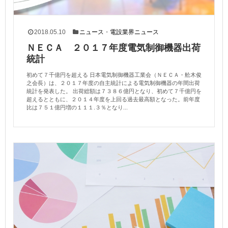
2018.05.10
ニュース
・
電設業界ニュース
ＮＥＣＡ ２０１７年度電気制御機器出荷
統計
初めて７千億円を超える 日本電気制御機器工業会（ＮＥＣＡ・舩木俊
之会長）は、２０１７年度の自主統計による電気制御機器の年間出荷
統計を発表した。 出荷総額は７３８６億円となり、初めて７千億円を
超えるとともに、２０１４年度を上回る過去最高額となった。前年度
比は７５１億円増の１１１.３％となり...