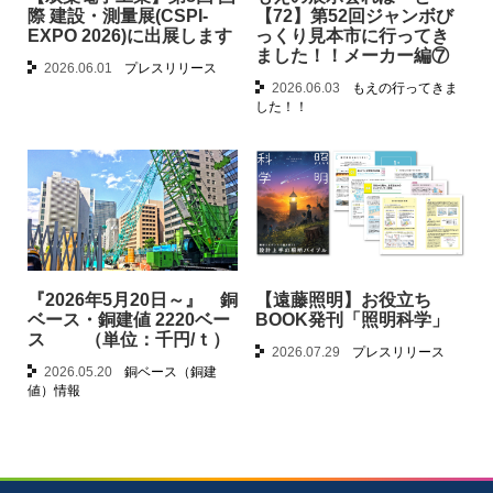
際 建設・測量展(CSPI-
【72】第52回ジャンボび
EXPO 2026)に出展します
っくり見本市に行ってき
ました！！メーカー編⑦
2026.06.01
プレスリリース
2026.06.03
もえの行ってきま
した！！
『2026年5月20日～』 銅
【遠藤照明】お役立ち
ベース・銅建値 2220ベー
BOOK発刊「照明科学」
ス （単位：千円/ｔ）
2026.07.29
プレスリリース
2026.05.20
銅ベース（銅建
値）情報