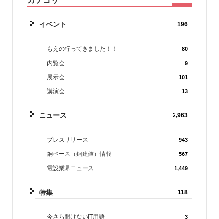
カテゴリー
イベント
196
もえの行ってきました！！
80
内覧会
9
展示会
101
講演会
13
ニュース
2,963
プレスリリース
943
銅ベース（銅建値）情報
567
電設業界ニュース
1,449
特集
118
今さら聞けないIT用語
3