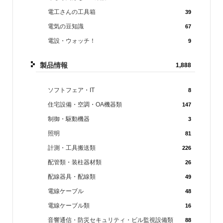
電工さんの工具箱
39
電気の豆知識
67
電設・ウォッチ！
9
製品情報
1,888
ソフトフェア・IT
8
住宅設備・空調・OA機器類
147
制御・駆動機器
3
照明
81
計測・工具搬送類
226
配管類・装柱器材類
26
配線器具・配線類
49
電線ケーブル
48
電線ケーブル類
16
音響通信・防災セキュリティ・ビル監視設備類
88