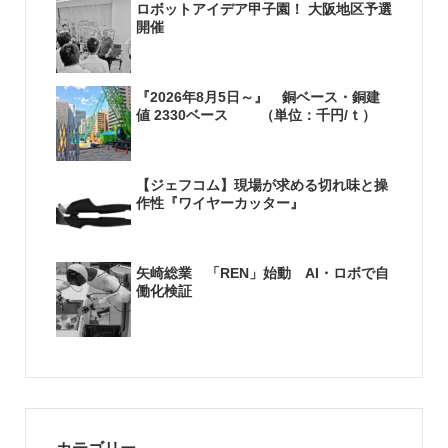
ロボットアイデア甲子園！ 大阪地区予選
開催
『2026年8月5日～』 銅ベース・銅建
値 2330ベース （単位：千円/ｔ）
【ジェフコム】現場が求める切れ味と操
作性『ワイヤーカッター』
矢崎総業 「REN」始動 AI・ロボで自
働化検証