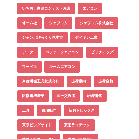
いちおし商品コンテスト東京
エアコン
オーム社
ジェフコム
ジェフコム株式会社
ジャンボびっくり見本市
ダイキン工業
データ
パッケージエアコン
ピックアップ
マーベル
ルームエアコン
京都機械工具株式会社
出荷動向
出荷台数
因幡電機産業
国土交通省
岩崎電気
工具
市場動向
新刊トピックス
東京ビッグサイト
東芝ライテック