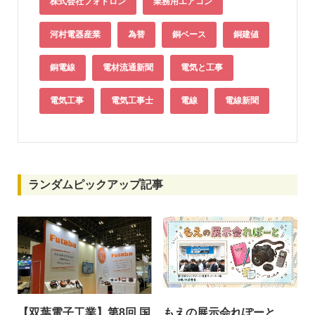
株式会社フォトロン
業務用エアコン
河村電器産業
為替
銅ベース
銅建値
銅電線
電材流通新聞
電気と工事
電気工事
電気工事士
電線
電線新聞
ランダムピックアップ記事
【双葉電子工業】第8回 国
もえの展示会れぽーと