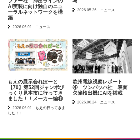
ファー社 押出ラインの
与
AI実装に向け独自のニュ
2026.05.26
ニュース
ーラルネットワークを構
築
2026.06.01
ニュース
もえの展示会れぽーと
欧州電線視察レポート
【70】第52回ジャンボび
④ ツンバッハ社 表面
っくり見本市に行ってき
欠陥検出機にAIを搭載
ました！！メーカー編⑥
2026.06.24
ニュース
2026.06.01
もえの行ってきま
した！！