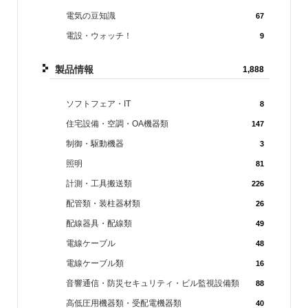
電気の豆知識
67
電設・ウォッチ！
9
製品情報
1,888
ソフトフェア・IT
8
住宅設備・空調・OA機器類
147
制御・駆動機器
3
照明
81
計測・工具搬送類
226
配管類・装柱器材類
26
配線器具・配線類
49
電線ケーブル
48
電線ケーブル類
16
音響通信・防災セキュリティ・ビル監視設備類
88
高低圧用機器類・受配電機器類
40