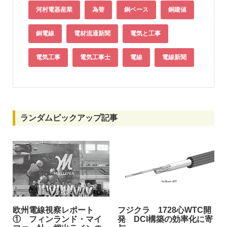
河村電器産業
為替
銅ベース
銅建値
銅電線
電材流通新聞
電気と工事
電気工事
電気工事士
電線
電線新聞
ランダムピックアップ記事
欧州電線視察レポート
フジクラ 1728心WTC開
① フィンランド・マイ
発 DCI構築の効率化に寄