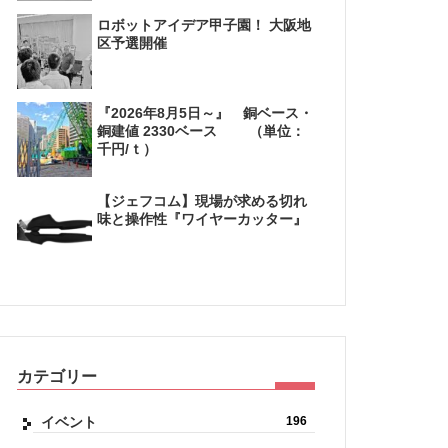
ロボットアイデア甲子園！ 大阪地
区予選開催
『2026年8月5日～』 銅ベース・
銅建値 2330ベース （単位：
千円/ｔ）
【ジェフコム】現場が求める切れ
味と操作性『ワイヤーカッター』
カテゴリー
イベント
196