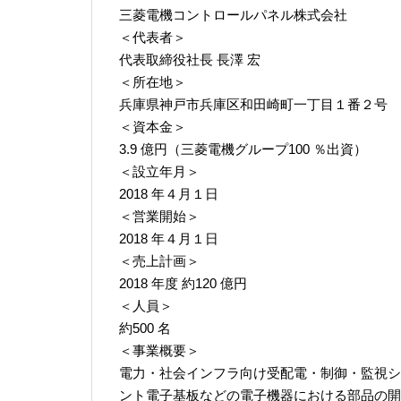
三菱電機コントロールパネル株式会社
＜代表者＞
代表取締役社長 長澤 宏
＜所在地＞
兵庫県神戸市兵庫区和田崎町一丁目１番２号
＜資本金＞
3.9 億円（三菱電機グループ100 ％出資）
＜設立年月＞
2018 年４月１日
＜営業開始＞
2018 年４月１日
＜売上計画＞
2018 年度 約120 億円
＜人員＞
約500 名
＜事業概要＞
電力・社会インフラ向け受配電・制御・監視シ
ント電子基板などの電子機器における部品の開