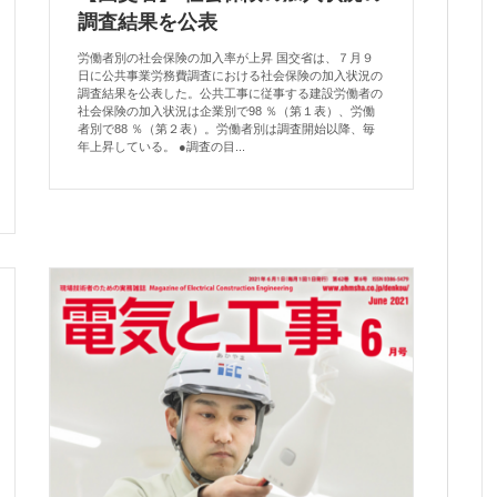
調査結果を公表
労働者別の社会保険の加入率が上昇 国交省は、７月９
日に公共事業労務費調査における社会保険の加入状況の
調査結果を公表した。公共工事に従事する建設労働者の
社会保険の加入状況は企業別で98 ％（第１表）、労働
者別で88 ％（第２表）。労働者別は調査開始以降、毎
年上昇している。 ●調査の目...