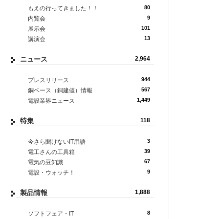
80
もえの行ってきました！！
9
内覧会
101
展示会
13
講演会
ニュース
2,964
944
プレスリリース
567
銅ベース（銅建値）情報
1,449
電設業界ニュース
特集
118
3
今さら聞けないIT用語
39
電工さんの工具箱
67
電気の豆知識
9
電設・ウォッチ！
製品情報
1,888
8
ソフトフェア・IT