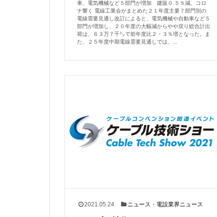
車、電気機械など５部門が増加 建販０.５％減、コロ
ナ響く 電線工業会がまとめた２１年度主要７部門別の
電線需要見通し改訂によると、電気機械や自動車など５
部門が増加し、２０年度の大幅減からやや戻り総合計出
荷は、６３万７千㌧で前年度比２・３％増となった。ま
た、２５年度中期電線需要見通しでは、...
2021.05.24
ニュース
・
電設業界ニュース