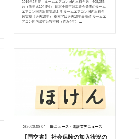
2019年2月度 ルームエアコン国内出荷台数 608,353
台（前年比104.5%） 日本冷凍空調工業会発表のルーム
エアコン国内出荷実績より ルームエアコン国内出荷台
数実積（過去10年） ※赤字は過去10年最高値 ルームエ
アコン国内出荷台数推移（直近4年） ...
2020.08.04
ニュース
・
電設業界ニュース
【国交省】 社会保険の加入状況の