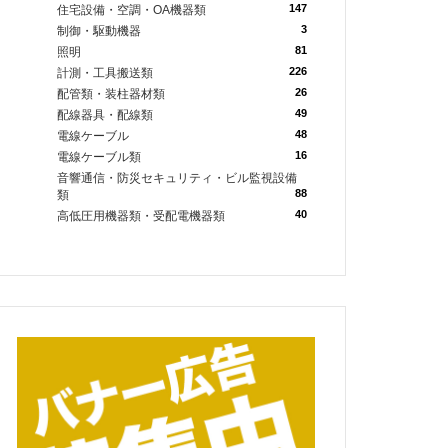
147
住宅設備・空調・OA機器類
3
制御・駆動機器
81
照明
226
計測・工具搬送類
26
配管類・装柱器材類
49
配線器具・配線類
48
電線ケーブル
16
電線ケーブル類
音響通信・防災セキュリティ・ビル監視設備
88
類
40
高低圧用機器類・受配電機器類