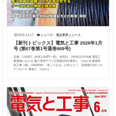
2025.12.17
ニュース
・
電設業界ニュース
【新刊トピックス】電気と工事 2026年1月
号 (第67巻第1号通巻869号)
定価：1,650円（本体1,500円＋税） 発売日：2025/12/15 特集 電気工
事業務における 施工管理アプリ活用術2026 事例１ Case of 成瀬電
気工事（株）×ANDPAD 「使ってみる」が生んだ！ 現場発のDXへの
アプローチ 事例２ Case o...