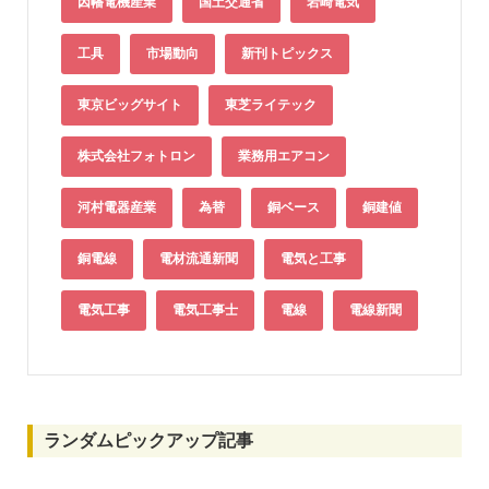
因幡電機産業
国土交通省
岩崎電気
工具
市場動向
新刊トピックス
東京ビッグサイト
東芝ライテック
株式会社フォトロン
業務用エアコン
河村電器産業
為替
銅ベース
銅建値
銅電線
電材流通新聞
電気と工事
電気工事
電気工事士
電線
電線新聞
ランダムピックアップ記事