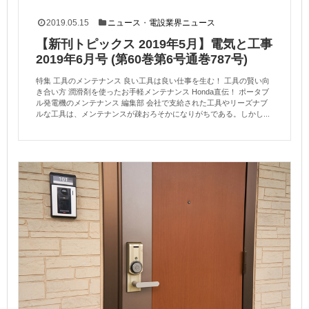
2019.05.15
ニュース
・
電設業界ニュース
【新刊トピックス 2019年5月】電気と工事
2019年6月号 (第60巻第6号通巻787号)
特集 工具のメンテナンス 良い工具は良い仕事を生む！ 工具の賢い向
き合い方 潤滑剤を使ったお手軽メンテナンス Honda直伝！ ポータブ
ル発電機のメンテナンス 編集部 会社で支給された工具やリーズナブ
ルな工具は、メンテナンスが疎おろそかになりがちである。しかし...