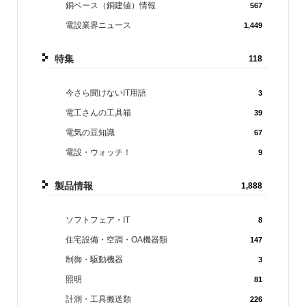
銅ベース（銅建値）情報
567
電設業界ニュース
1,449
特集
118
今さら聞けないIT用語
3
電工さんの工具箱
39
電気の豆知識
67
電設・ウォッチ！
9
製品情報
1,888
ソフトフェア・IT
8
住宅設備・空調・OA機器類
147
制御・駆動機器
3
照明
81
計測・工具搬送類
226