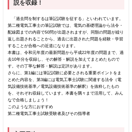
説を収録！
「過去問を制するは筆記試験を征する」といわれています。
第二種電気工事士の筆記試験では、電気の基礎理論から法令・
配線図までの内容で50問が出題されますが、同類の問題が繰り
返し出題されることから、過去に出題された問題を経験・学習
することが合格への近道になります。
本書は、令和元年度の最新問題から平成22年度の問題まで、過
去10年分を収録し、その解答・解説を加えてまとめたもので
す。その丁寧な解答・解説は定評があります。
さらに、第1編には筆記試験に必要とされる重要ポイントをま
とめた内容を、第3編には電気工事士試験に関連する法令（電
気設備技術基準／電気設備技術基準の解釈）を抜粋したもの
を、それぞれ収録しています。本書を隅々まで活用して、みん
なで合格しましょう！
このような方におすすめ
第二種電気工事士試験受験者及びその指導者