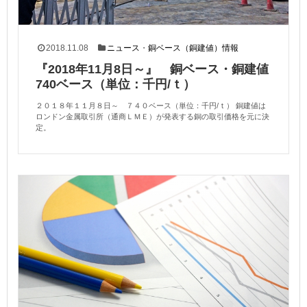
2018.11.08
ニュース
・
銅ベース（銅建値）情報
『2018年11月8日～』 銅ベース・銅建値
740ベース（単位：千円/ｔ）
２０１８年１１月８日～ ７４０ベース（単位：千円/ｔ） 銅建値は
ロンドン金属取引所（通商ＬＭＥ）が発表する銅の取引価格を元に決
定。