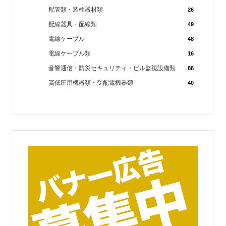
配管類・装柱器材類
26
配線器具・配線類
49
電線ケーブル
48
電線ケーブル類
16
音響通信・防災セキュリティ・ビル監視設備類
88
高低圧用機器類・受配電機器類
40