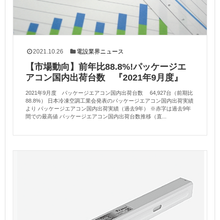
2021.10.26
電設業界ニュース
【市場動向】前年比88.8%!パッケージエ
アコン国内出荷台数 『2021年9月度』
2021年9月度 パッケージエアコン国内出荷台数 64,927台（前期比
88.8%） 日本冷凍空調工業会発表のパッケージエアコン国内出荷実績
より パッケージエアコン国内出荷実績（過去9年） ※赤字は過去9年
間での最高値 パッケージエアコン国内出荷台数推移（直...