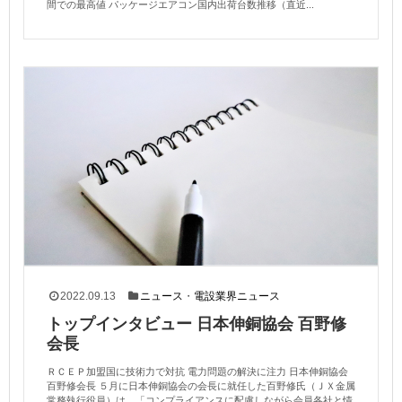
間での最高値 パッケージエアコン国内出荷台数推移（直近...
2022.09.13
ニュース
・
電設業界ニュース
トップインタビュー 日本伸銅協会 百野修
会長
ＲＣＥＰ加盟国に技術力で対抗 電力問題の解決に注力 日本伸銅協会
百野修会長 ５月に日本伸銅協会の会長に就任した百野修氏（ＪＸ金属
常務執行役員）は、「コンプライアンスに配慮しながら会員各社と情