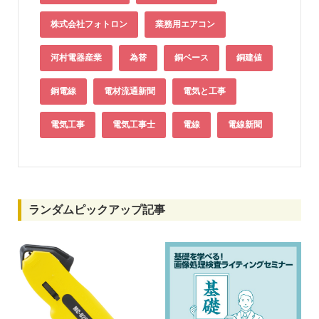
株式会社フォトロン
業務用エアコン
河村電器産業
為替
銅ベース
銅建値
銅電線
電材流通新聞
電気と工事
電気工事
電気工事士
電線
電線新聞
ランダムピックアップ記事