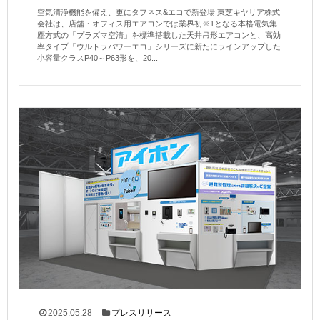
空気清浄機能を備え、更にタフネス&エコで新登場 東芝キヤリア株式
会社は、店舗・オフィス用エアコンでは業界初※1となる本格電気集
塵方式の「プラズマ空清」を標準搭載した天井吊形エアコンと、高効
率タイプ「ウルトラパワーエコ」シリーズに新たにラインアップした
小容量クラスP40～P63形を、20...
2025.05.28
プレスリリース