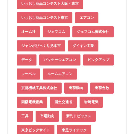
いちおし商品コンテスト大阪・東京
いちおし商品コンテスト東京
エアコン
オーム社
ジェフコム
ジェフコム株式会社
ジャンボびっくり見本市
ダイキン工業
データ
パッケージエアコン
ピックアップ
マーベル
ルームエアコン
京都機械工具株式会社
出荷動向
出荷台数
因幡電機産業
国土交通省
岩崎電気
工具
市場動向
新刊トピックス
東京ビッグサイト
東芝ライテック