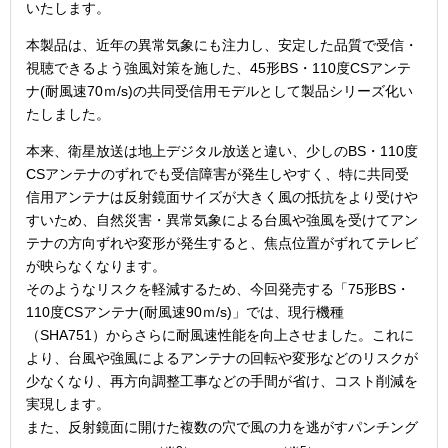
いたします。
本製品は、近年の異常気象にも注力し、安定した品質で受信・
視聴できるよう強風対策を施した、45形BS・110度CSアンテ
ナ(耐風速70ｍ/s)の共同受信用モデルとして製品シリーズ化い
たしました。
本来、衛星放送は地上デジタル放送と違い、少しのBS・110度
CSアンテナのずれでも受信障害が発生しやすく、特に共同受
信用アンテナは反射鏡面サイズが大きく風の抵抗をより受けや
すいため、自然災害・異常気象による台風や強風を受けてアン
テナの方向ずれや変形が発生すると、焦点位置がずれてテレビ
が映らなくなります。
そのようなリスクを軽減するため、今回発売する「75形BS・
110度CSアンテナ(耐風速90ｍ/s)」では、現行機種
（SHA751）からさらに耐風速性能を向上させました。これに
より、台風や強風によるアンテナの回転や変形などのリスクが
少なくなり、再方向調整工事などの手間が省け、コスト削減を
実現します。
また、反射鏡面に開けた複数の穴で風の力を逃がすパンチング