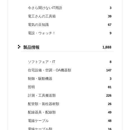
今さら聞けないIT用語
3
電工さんの工具箱
39
電気の豆知識
67
電設・ウォッチ！
9
製品情報
1,888
ソフトフェア・IT
8
住宅設備・空調・OA機器類
147
制御・駆動機器
3
照明
81
計測・工具搬送類
226
配管類・装柱器材類
26
配線器具・配線類
49
電線ケーブル
48
電線ケーブル類
16