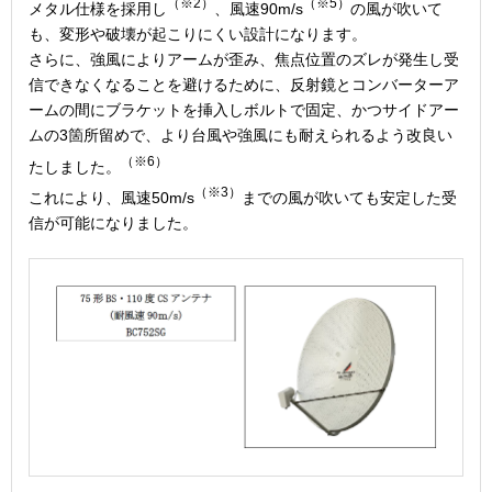
（※2）
（※5）
メタル仕様を採用し
、風速90m/s
の風が吹いて
も、変形や破壊が起こりにくい設計になります。
さらに、強風によりアームが歪み、焦点位置のズレが発生し受
信できなくなることを避けるために、反射鏡とコンバーターア
ームの間にブラケットを挿入しボルトで固定、かつサイドアー
ムの3箇所留めで、より台風や強風にも耐えられるよう改良い
（※6）
たしました。
（※3）
これにより、風速50m/s
までの風が吹いても安定した受
信が可能になりました。