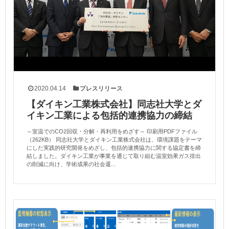
2020.04.14
プレスリリース
【ダイキン工業株式会社】同志社大学とダ
イキン工業による包括的連携協力の締結
～室温でのCO2回収・分解・再利用をめざす～ 印刷用PDFファイル
（262KB） 同志社大学とダイキン工業株式会社は、環境課題をテーマ
にした実践的研究開発をめざし、包括的連携協力に関する協定書を締
結しました。ダイキン工業が事業を通じて取り組む温室効果ガス排出
の削減に向け、学術成果の社会還...