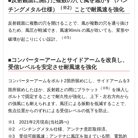
■反射鏡面に開けた複数の穴で風を逃がす（パン
（※2）
チングメタル仕様）
ことで耐風速を強化
反射鏡面に複数の穴を開けることで、風が複数の穴を通り抜け
るため、風圧が軽減でき、風速90m/s の風が吹いても、変形や
（※5）
破壊が起こりにくい設計。
■コンバーターアームとサイドアームを改良し、
受信レベルを安定させ耐風速を強化
コンバーターアームをボルト2箇所留めにし、サイドアームを3
（※6）
箇所留めしたほか、反射鏡との間にブラケット
を挿入し
ボルトで固定することで耐久性が強化し、上下・左右方向から
の強風にも耐えられます。風圧による振動を低減することで、
焦点位置からのずれによる受信レベルの低下を防止。
※1 2021年2月現在(当社調べ)
※2 パンチングメタル仕様、アンテナ意匠取得済。
※3 受信可能風速：アンテナに風圧を加えている間、電気的