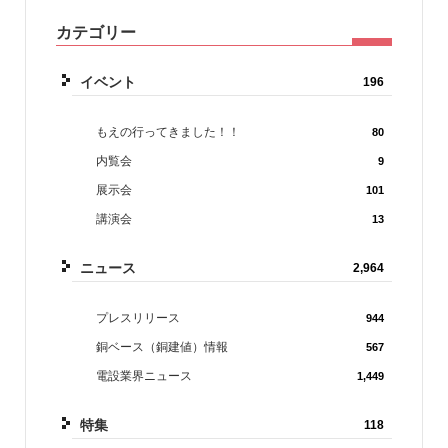
カテゴリー
イベント
196
もえの行ってきました！！
80
内覧会
9
展示会
101
講演会
13
ニュース
2,964
プレスリリース
944
銅ベース（銅建値）情報
567
電設業界ニュース
1,449
特集
118