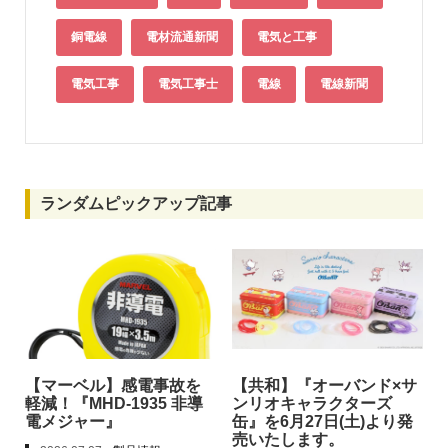
銅電線
電材流通新聞
電気と工事
電気工事
電気工事士
電線
電線新聞
ランダムピックアップ記事
【マーベル】感電事故を
【共和】『オーバンド×サ
軽減！『MHD-1935 非導
ンリオキャラクターズ
電メジャー』
缶』を6月27日(土)より発
売いたします。