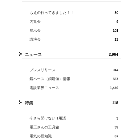
もえの行ってきました！！
80
内覧会
9
展示会
101
講演会
13
ニュース
2,964
プレスリリース
944
銅ベース（銅建値）情報
567
電設業界ニュース
1,449
特集
118
今さら聞けないIT用語
3
電工さんの工具箱
39
電気の豆知識
67