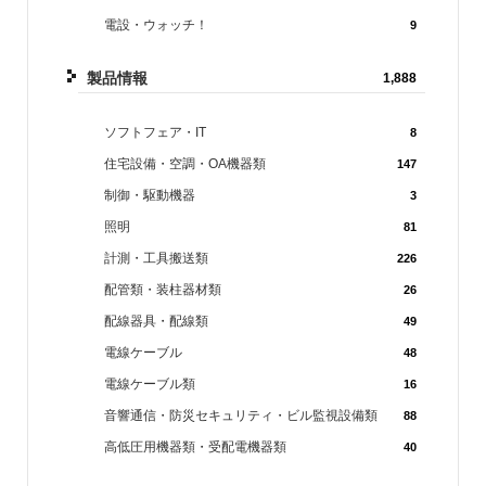
電設・ウォッチ！
9
製品情報
1,888
ソフトフェア・IT
8
住宅設備・空調・OA機器類
147
制御・駆動機器
3
照明
81
計測・工具搬送類
226
配管類・装柱器材類
26
配線器具・配線類
49
電線ケーブル
48
電線ケーブル類
16
音響通信・防災セキュリティ・ビル監視設備類
88
高低圧用機器類・受配電機器類
40