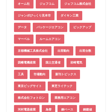
オーム社
ジェフコム
ジェフコム株式会社
ジャンボびっくり見本市
ダイキン工業
データ
パッケージエアコン
ピックアップ
マーベル
ルームエアコン
京都機械工具株式会社
出荷動向
出荷台数
因幡電機産業
国土交通省
岩崎電気
工具
市場動向
新刊トピックス
東京ビッグサイト
東芝ライテック
株式会社フォトロン
業務用エアコン
河村電器産業
為替
銅ベース
銅建値