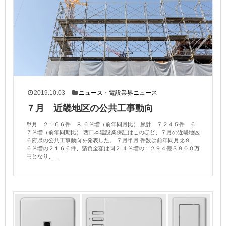
2019.10.03
ニュース
・
電設業界ニュース
７月 近畿地区の公共工事動向
単月 ２１６６件 ８.６％増（前年同月比） 累計 ７２４５件 ６.
７％増（前年同期比） 西日本建設業保証はこのほど、７月の近畿地区
６府県の公共工事動向を発表した。 ７月単月 件数は前年同月比８.
６％増の２１６６件、請負金額は同２.４％増の１２９４億３９００万
円となり、...