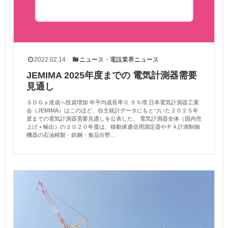
2022.02.14
ニュース
・
電設業界ニュース
JEMIMA 2025年度までの 電気計測器需要
見通し
ＳＤＧｓ達成へ投資増加 年平均成長率０.９％増 日本電気計測器工業
会（JEMIMA）はこのほど、自主統計データにもとづいた２０２５年
度までの電気計測器需要見通しを公表した。 電気計測器全体（国内売
上げ＋輸出）の２０２０年度は、移動体通信用測定器やＰＡ計測制御
機器の石油精製・鉄鋼・食品分野...