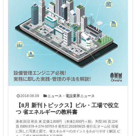
2018.08.09
ニュース
・
電設業界ニュース
【8月 新刊トピックス】ビル・工場で役立
つ 省エネルギーの教科書
著者:田沼 和夫 著 定価:2,808円 （本体2,600円＋税） 判型:A5 頁:224
頁 ISBN:978-4-274-50703-8 発売日:2018/08/25 発行元:オーム社 現場
に則した写真と図で、省エネルギーのポイントをわかりやすく解説 ビ
ル・工場を維持管理する設備管...