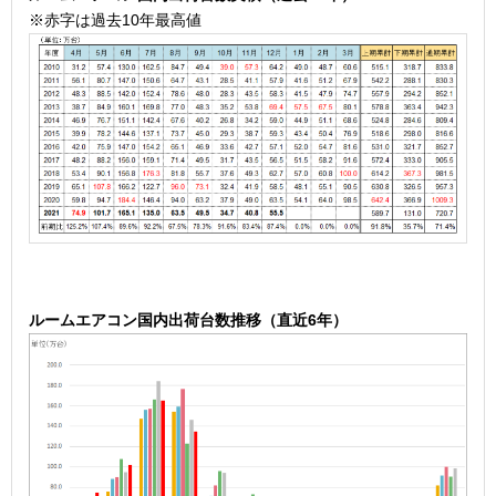
※赤字は過去10年最高値
ル
ームエアコン国内出荷台数推移（直近6年）