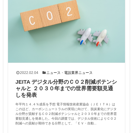
2022.02.04
ニュース
・
電設業界ニュース
JEITA デジタル分野のＣＯ２削減ポテンシ
ャルと ２０３０年までの世界需要額見通
しを発表
年平均１４.４％成長を予想 電子情報技術産業協会（ＪＥＩＴＡ）は
このほど、カーボンニュートラルの実現に向けて、脱炭素化にデジタ
ル分野が貢献するＣＯ２削減ポテンシャルと２０３０年までの世界需
要額見通しを発表した。今回の調査では、デジタル技術によりＣＯ２
削減への貢献が期待できる分野として、「ＥＶ・自動...