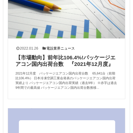
2022.01.26
電設業界ニュース
【市場動向】前年比106.4%!パッケージエ
アコン国内出荷台数 『2021年12月度』
2021年12月度 パッケージエアコン国内出荷台数 65,641台（前期
比106.4%） 日本冷凍空調工業会発表のパッケージエアコン国内出荷
実績より パッケージエアコン国内出荷実績（過去9年） ※赤字は過去
9年間での最高値 パッケージエアコン国内出荷台数推移...