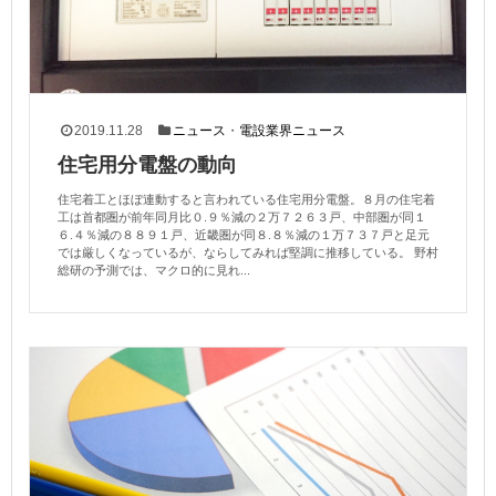
2019.11.28
ニュース
・
電設業界ニュース
住宅用分電盤の動向
住宅着工とほぼ連動すると言われている住宅用分電盤。８月の住宅着
工は首都圏が前年同月比０.９％減の２万７２６３戸、中部圏が同１
６.４％減の８８９１戸、近畿圏が同８.８％減の１万７３７戸と足元
では厳しくなっているが、ならしてみれば堅調に推移している。 野村
総研の予測では、マクロ的に見れ...