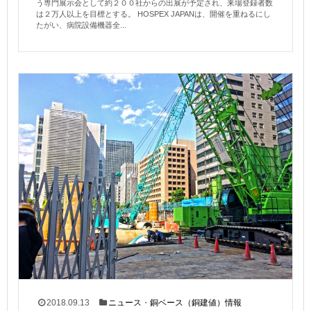
う専門展示会として約２００社からの出展が予定され、来場登録者数
は２万人以上を目標とする。 HOSPEX JAPANは、開催を重ねるにし
たがい、病院設備機器全...
2018.09.13
ニュース
・
銅ベース（銅建値）情報