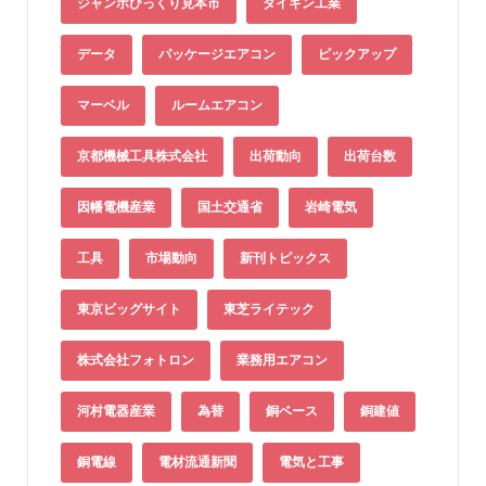
ジャンボびっくり見本市
ダイキン工業
データ
パッケージエアコン
ピックアップ
マーベル
ルームエアコン
京都機械工具株式会社
出荷動向
出荷台数
因幡電機産業
国土交通省
岩崎電気
工具
市場動向
新刊トピックス
東京ビッグサイト
東芝ライテック
株式会社フォトロン
業務用エアコン
河村電器産業
為替
銅ベース
銅建値
銅電線
電材流通新聞
電気と工事