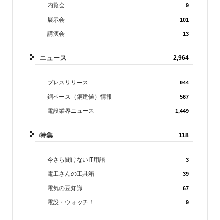
内覧会
9
展示会
101
講演会
13
ニュース
2,964
プレスリリース
944
銅ベース（銅建値）情報
567
電設業界ニュース
1,449
特集
118
今さら聞けないIT用語
3
電工さんの工具箱
39
電気の豆知識
67
電設・ウォッチ！
9