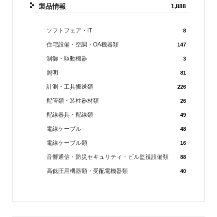
製品情報
1,888
ソフトフェア・IT
8
住宅設備・空調・OA機器類
147
制御・駆動機器
3
照明
81
計測・工具搬送類
226
配管類・装柱器材類
26
配線器具・配線類
49
電線ケーブル
48
電線ケーブル類
16
音響通信・防災セキュリティ・ビル監視設備類
88
高低圧用機器類・受配電機器類
40