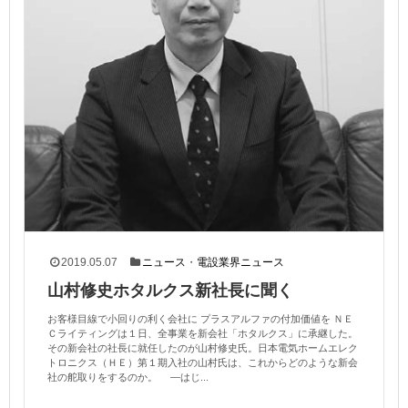
2019.05.07
ニュース
・
電設業界ニュース
山村修史ホタルクス新社長に聞く
お客様目線で小回りの利く会社に プラスアルファの付加価値を ＮＥ
Ｃライティングは１日、全事業を新会社「ホタルクス」に承継した。
その新会社の社長に就任したのが山村修史氏。日本電気ホームエレク
トロニクス（ＨＥ）第１期入社の山村氏は、これからどのような新会
社の舵取りをするのか。 —はじ...