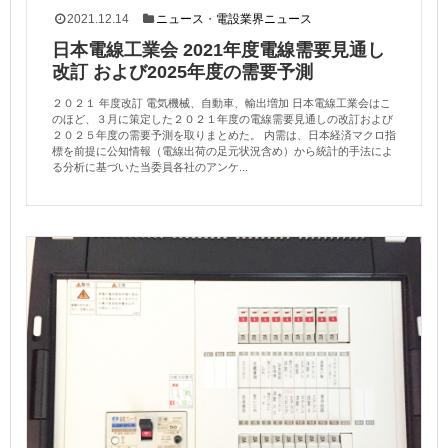
2021.12.14
ニュース
・
電設業界ニュース
日本電線工業会 2021年度電線需要見通し
改訂 および2025年度の需要予測
２０２１ 年度改訂 電気機械、自動車、輸出増加 日本電線工業会はこ
のほど、３月に策定した２０２１年度の電線需要見通しの改訂および
２０２５年度の需要予測を取りまとめた。 内需は、日本経済マクロ指
標を前提に公知情報（電線出荷の足元状況含め）から統計的手法によ
る分析に基づいた当委員各社のアンケ...