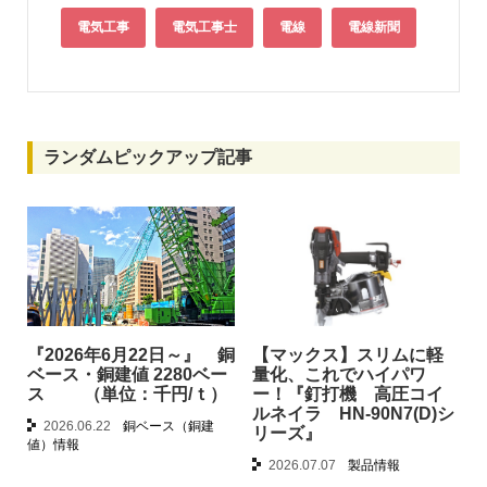
電気工事
電気工事士
電線
電線新聞
ランダムピックアップ記事
『2026年6月22日～』 銅
【マックス】スリムに軽
ベース・銅建値 2280ベー
量化、これでハイパワ
ス （単位：千円/ｔ）
ー！『釘打機 高圧コイ
ルネイラ HN-90N7(D)シ
2026.06.22
銅ベース（銅建
リーズ』
値）情報
2026.07.07
製品情報