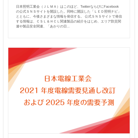
日本照明工業会（ＪＬＭＡ）はこのほど、TwitterならびにFacebook
の公式ＳＮＳサイトを開設した。同時に開設した「ＬＥＤ照明ナビ」
とともに、今後さまざまな情報を発信する。 公式ＳＮＳサイトで発信
する情報は、ＣＳＬ＆ＨＣＬ関連製品の紹介をはじめ、エリア防災関
連や製品安全関連、「あかりの日...