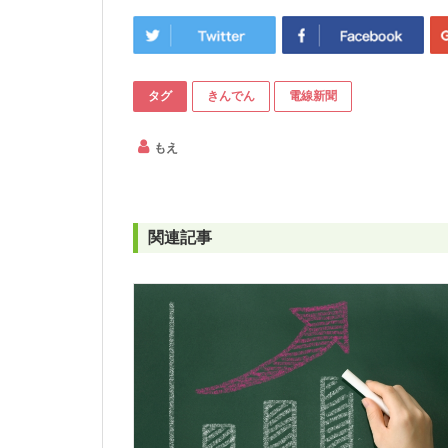
タグ
きんでん
電線新聞
もえ
関連記事