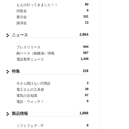
80
もえの行ってきました！！
9
内覧会
101
展示会
13
講演会
ニュース
2,964
944
プレスリリース
567
銅ベース（銅建値）情報
1,449
電設業界ニュース
特集
118
3
今さら聞けないIT用語
39
電工さんの工具箱
67
電気の豆知識
9
電設・ウォッチ！
製品情報
1,888
8
ソフトフェア・IT