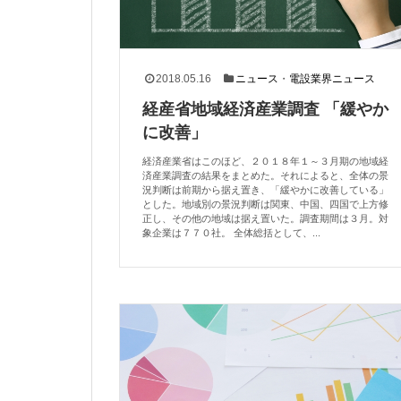
2018.05.16
ニュース
・
電設業界ニュース
経産省地域経済産業調査 「緩やか
に改善」
経済産業省はこのほど、２０１８年１～３月期の地域経
済産業調査の結果をまとめた。それによると、全体の景
況判断は前期から据え置き、「緩やかに改善している」
とした。地域別の景況判断は関東、中国、四国で上方修
正し、その他の地域は据え置いた。調査期間は３月。対
象企業は７７０社。 全体総括として、...