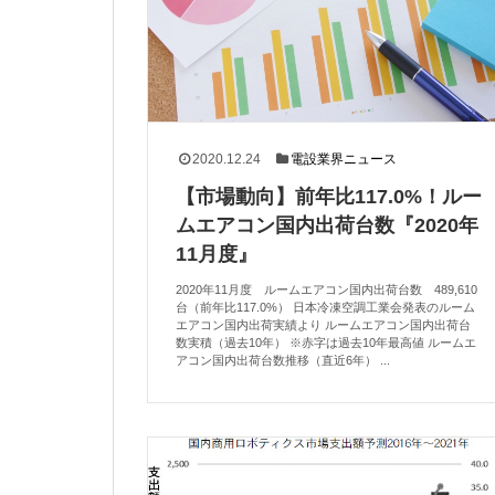
2020.12.24
電設業界ニュース
【市場動向】前年比117.0%！ルー
ムエアコン国内出荷台数『2020年
11月度』
2020年11月度 ルームエアコン国内出荷台数 489,610
台（前年比117.0%） 日本冷凍空調工業会発表のルーム
エアコン国内出荷実績より ルームエアコン国内出荷台
数実積（過去10年） ※赤字は過去10年最高値 ルームエ
アコン国内出荷台数推移（直近6年） ...