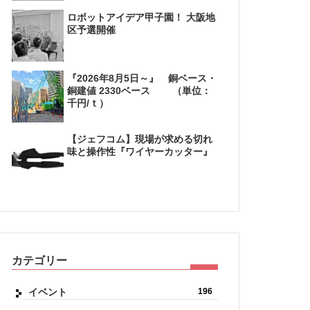
ロボットアイデア甲子園！ 大阪地
区予選開催
『2026年8月5日～』 銅ベース・
銅建値 2330ベース （単位：
千円/ｔ）
【ジェフコム】現場が求める切れ
味と操作性『ワイヤーカッター』
カテゴリー
イベント
196