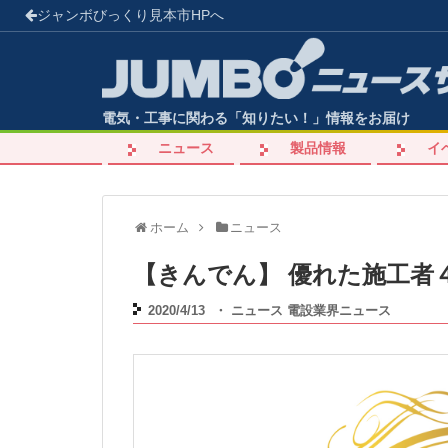
ジャンボびっくり見本市
HPへ
電気・工事に関わる「知りたい！」情報をお届け
ニュース
製品情報
イ
ホーム
ニュース
【きんでん】 優れた施工者
2020/4/13
・
ニュース
電設業界ニュース