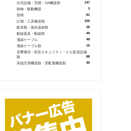
147
住宅設備・空調・OA機器類
3
制御・駆動機器
81
照明
226
計測・工具搬送類
26
配管類・装柱器材類
49
配線器具・配線類
48
電線ケーブル
16
電線ケーブル類
音響通信・防災セキュリティ・ビル監視設備
88
類
40
高低圧用機器類・受配電機器類