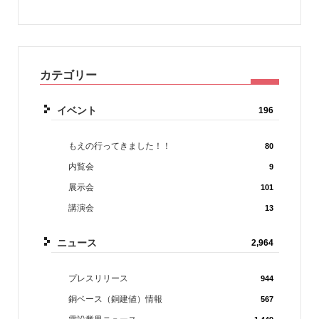
カテゴリー
イベント
196
もえの行ってきました！！
80
内覧会
9
展示会
101
講演会
13
ニュース
2,964
プレスリリース
944
銅ベース（銅建値）情報
567