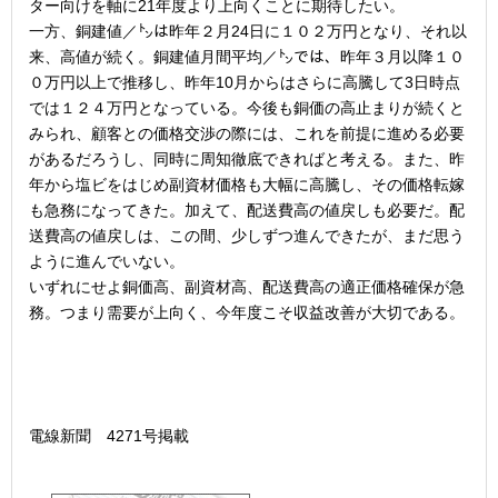
ター向けを軸に21年度より上向くことに期待したい。
一方、銅建値／㌧は昨年２月24日に１０２万円となり、それ以
来、高値が続く。銅建値月間平均／㌧では、昨年３月以降１０
０万円以上で推移し、昨年10月からはさらに高騰して3日時点
では１２４万円となっている。今後も銅価の高止まりが続くと
みられ、顧客との価格交渉の際には、これを前提に進める必要
があるだろうし、同時に周知徹底できればと考える。また、昨
年から塩ビをはじめ副資材価格も大幅に高騰し、その価格転嫁
も急務になってきた。加えて、配送費高の値戻しも必要だ。配
送費高の値戻しは、この間、少しずつ進んできたが、まだ思う
ように進んでいない。
いずれにせよ銅価高、副資材高、配送費高の適正価格確保が急
務。つまり需要が上向く、今年度こそ収益改善が大切である。
電線新聞 4271号掲載