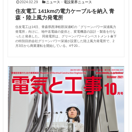
2024.02.29
ニュース
・
電設業界ニュース
住友電工 141kmの電力ケーブルを納入 青
森・陸上風力発電所
住友電工は14日、青森県西津軽郡深浦町の「グリーンパワー深浦風力
発電所」向けに、地中送電線の提供と、変電機器の設計・製造を行な
ったと発表した。 同発電所は、グリーンパワーインベストメント傘下
の特別目的会社グリーンパワー深浦が設置した陸上風力発電所で、2
月3日から商業運転を開始している。4千20...