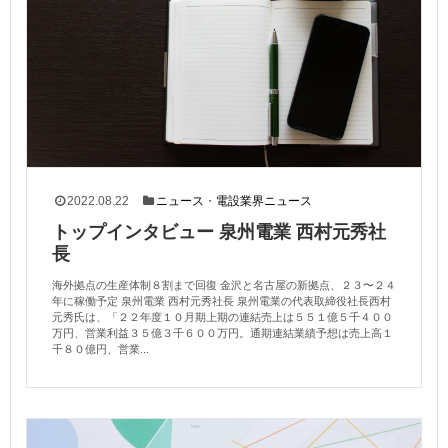
2022.08.22
ニュース
・
電設業界ニュース
トップインタビュー 泉州電業 西村元秀社
長
海外拠点の生産体制８割まで回復 金沢と名古屋の新拠点、２３〜２４
年に稼働予定 泉州電業 西村元秀社長 泉州電業の代表取締役社長西村
元秀氏は、「２２年度１０月期上期の連結売上は５５１億５千４００
万円、営業利益３５億３千６００万円。通期連結業績予想は売上高１
千８０億円、営業...