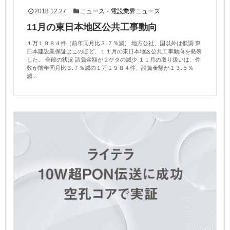
2018.12.27
ニュース
・
電設業界ニュース
11月の東日本地区公共工事動向
１万１９８４件（前年同月比３.７％減） 地方公社、国以外は低調 東
日本建設業保証はこのほど、１１月の東日本地区公共工事動向を発表
した。 全般の状況 請負金額が２ケタの減少 １１月の取り扱いは、件
数が前年同月比３.７％減の１万１９８４件、請負金額が１３.５％
減...