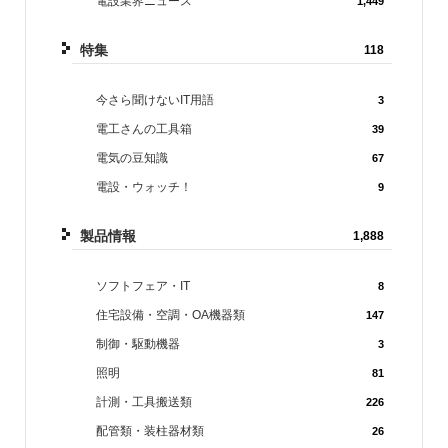
電設業界ニュース
1,449
特集
118
今さら聞けないIT用語
3
電工さんの工具箱
39
電気の豆知識
67
電設・ウォッチ！
9
製品情報
1,888
ソフトフェア・IT
8
住宅設備・空調・OA機器類
147
制御・駆動機器
3
照明
81
計測・工具搬送類
226
配管類・装柱器材類
26