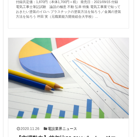
付録共定価：1,870円（本体1,700円＋税） 発売日：2021/09/15 付録
電気工事士筆記試験 論説の極意 不動 弘幸 特集 電気工事業で知って
おきたい塗装のイロハ プラスチックの塗装方法を知ろう／金属の塗装
方法を知ろう 坪田 実（元職業能力開発総合大学校）...
2020.11.26
電設業界ニュース