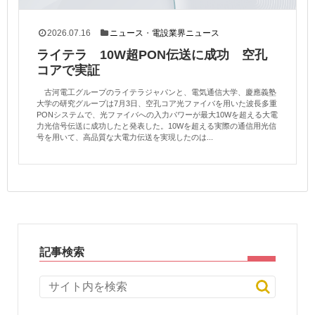
2026.07.16
ニュース
・
電設業界ニュース
ライテラ 10W超PON伝送に成功 空孔
コアで実証
古河電工グループのライテラジャパンと、電気通信大学、慶應義塾
大学の研究グループは7月3日、空孔コア光ファイバを用いた波長多重
PONシステムで、光ファイバへの入力パワーが最大10Wを超える大電
力光信号伝送に成功したと発表した。10Wを超える実際の通信用光信
号を用いて、高品質な大電力伝送を実現したのは...
記事検索