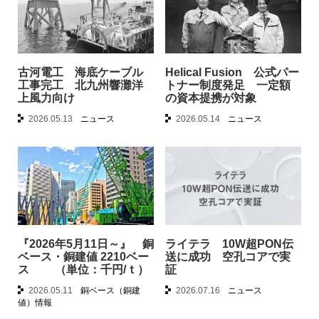
古河電工 海底ケーブル
Helical Fusion 公式パー
工事完工 北九州響灘洋
トナー制度発足 一定額
上風力向け
の資本提携が対象
2026.05.13
ニュース
2026.05.14
ニュース
『2026年5月11日～』 銅
ライテラ 10W超PON伝
ベース・銅建値 2210ベー
送に成功 空孔コアで実
ス （単位：千円/ｔ）
証
2026.05.11
銅ベース（銅建
2026.07.16
ニュース
値）情報