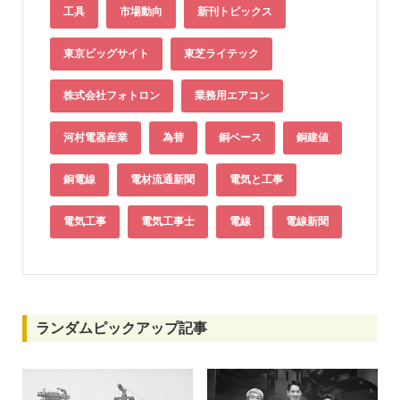
工具
市場動向
新刊トピックス
東京ビッグサイト
東芝ライテック
株式会社フォトロン
業務用エアコン
河村電器産業
為替
銅ベース
銅建値
銅電線
電材流通新聞
電気と工事
電気工事
電気工事士
電線
電線新聞
ランダムピックアップ記事