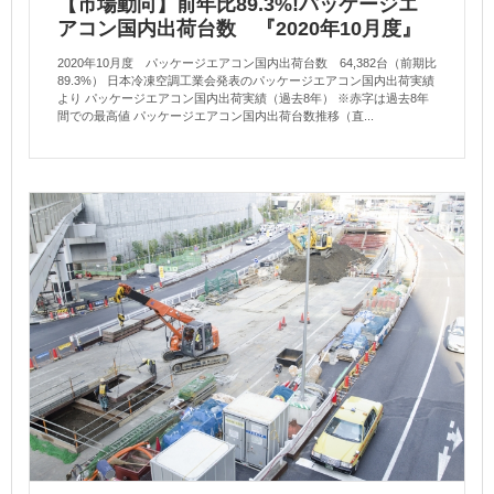
【市場動向】前年比89.3%!パッケージエ
アコン国内出荷台数 『2020年10月度』
2020年10月度 パッケージエアコン国内出荷台数 64,382台（前期比
89.3%） 日本冷凍空調工業会発表のパッケージエアコン国内出荷実績
より パッケージエアコン国内出荷実績（過去8年） ※赤字は過去8年
間での最高値 パッケージエアコン国内出荷台数推移（直...