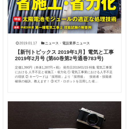
2019.01.17
ニュース
・
電設業界ニュース
【新刊トピックス 2019年1月】電気と工事
2019年2月号 (第60巻第2号通巻783号)
定価1,390円（本体1,287円＋税） 発売日2019/01/15 特集 電気工事業
における 人手不足と省施工・省力化 ① 電気工事業における人手不足
の現状 ② キーワードは「採用前」より「採用後」 技術者・技能者
確保の秘訣、教えます！ ③ ICT・ロボットを活用した省...