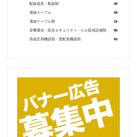
配線器具・配線類
49
電線ケーブル
48
電線ケーブル類
16
音響通信・防災セキュリティ・ビル監視設備類
88
高低圧用機器類・受配電機器類
40