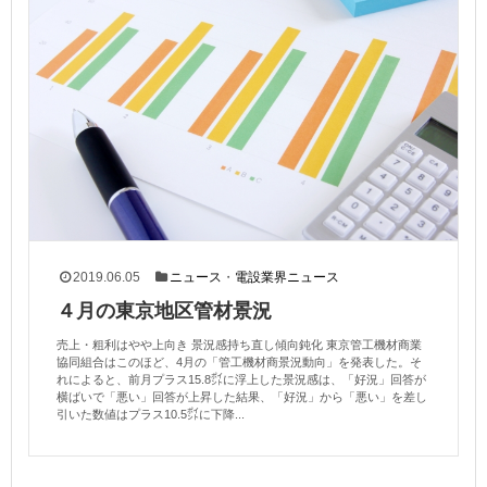
2019.06.05
ニュース
・
電設業界ニュース
４月の東京地区管材景況
売上・粗利はやや上向き 景況感持ち直し傾向鈍化 東京管工機材商業
協同組合はこのほど、4月の「管工機材商景況動向」を発表した。そ
れによると、前月プラス15.8㌽に浮上した景況感は、「好況」回答が
横ばいで「悪い」回答が上昇した結果、「好況」から「悪い」を差し
引いた数値はプラス10.5㌽に下降...