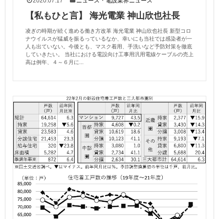
2020.07.17
ニュース
・
電設業界ニュース
【私もひと言】 海光電業 神山欣也社長
凌ぎの時期が続く進める働き方改革 海光電業 神山欣也社長 新型コロ
ナウイルスが猛威を振るっているなか、幸いにも当社では感染者が一
人も出ていない。今後とも、マスク着用、手洗いなど予防対策を徹底
していきたい。 当社における電設向け工事用汎用電線ケーブルの売上
高は例年、４～６月に...