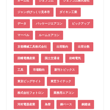
オーム社
ジェフコム
ジェフコム株式会社
ジャンボびっくり見本市
ダイキン工業
データ
パッケージエアコン
ピックアップ
マーベル
ルームエアコン
京都機械工具株式会社
出荷動向
出荷台数
因幡電機産業
国土交通省
岩崎電気
工具
市場動向
新刊トピックス
東京ビッグサイト
東芝ライテック
株式会社フォトロン
業務用エアコン
河村電器産業
為替
銅ベース
銅建値