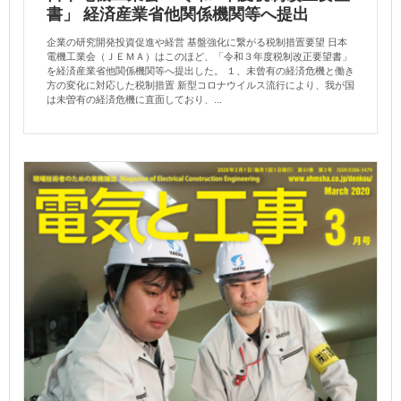
書」 経済産業省他関係機関等へ提出
企業の研究開発投資促進や経営 基盤強化に繋がる税制措置要望 日本
電機工業会（ＪＥＭＡ）はこのほど、「令和３年度税制改正要望書」
を経済産業省他関係機関等へ提出した。 １、未曾有の経済危機と働き
方の変化に対応した税制措置 新型コロナウイルス流行により、我が国
は未曽有の経済危機に直面しており、...