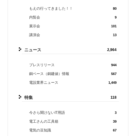
もえの行ってきました！！
80
内覧会
9
展示会
101
講演会
13
ニュース
2,964
プレスリリース
944
銅ベース（銅建値）情報
567
電設業界ニュース
1,449
特集
118
今さら聞けないIT用語
3
電工さんの工具箱
39
電気の豆知識
67