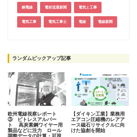
銅電線
電材流通新聞
電気と工事
電気工事
電気工事士
電線
電線新聞
ランダムピックアップ記事
欧州電線視察レポート
【ダイキン工業】業務用
③ ビトレスアルバー
エアコン圧縮機のレアア
ト 高炭素鋼ワイヤー用
ース磁石リサイクルに向
製品などに注力 ロール
けた協創を開始
調整データの計算・可視