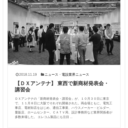
2018.11.19
ニュース
・
電設業界ニュース
【ＤＸアンテナ】 東西で新商材発表会・
講習会
ＤＸアンテナの「新商材発表会・講習会」が、１０月３０日に東京
で、１１月８日に大阪でそれぞれ開催された。両会場ともに、電気工
事店、電材卸店をはじめ、通信工事業、ハウスメーカー・ビルダー、
量販店、ホームセンター、ＣＡＴＶ局、設計事務所など業界関係者が
多数来場した。 エレコム製品にも注目 ...