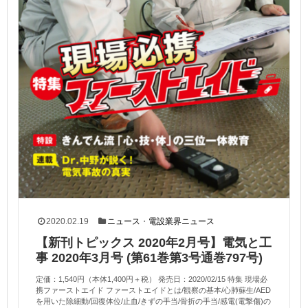
2020.02.19
ニュース
・
電設業界ニュース
【新刊トピックス 2020年2月号】電気と工
事 2020年3月号 (第61巻第3号通巻797号)
定価：1,540円（本体1,400円＋税） 発売日：2020/02/15 特集 現場必
携ファーストエイド ファーストエイドとは/観察の基本/心肺蘇生/AED
を用いた除細動/回復体位/止血/きずの手当/骨折の手当/感電(電撃傷)の