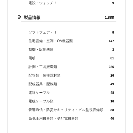
電設・ウォッチ！
9
製品情報
1,888
ソフトフェア・IT
8
住宅設備・空調・OA機器類
147
制御・駆動機器
3
照明
81
計測・工具搬送類
226
配管類・装柱器材類
26
配線器具・配線類
49
電線ケーブル
48
電線ケーブル類
16
音響通信・防災セキュリティ・ビル監視設備類
88
高低圧用機器類・受配電機器類
40