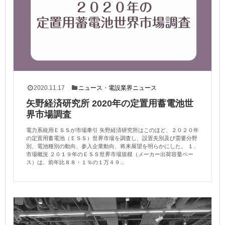
2020.11.17
ニュース
・
電設業界ニュース
矢野経済研究所 2020年の定置用蓄電池世
界市場調査
電力系統用ＥＳＳが市場牽引 矢野経済研究所はこのほど、２０２０年
の定置用蓄電池（ＥＳＳ）世界市場を調査し、設置先別及び需要分野
別、電池種別の動向、参入企業動向、将来展望を明らかにした。 １、
市場概況 ２０１９年のＥＳＳ世界市場規模（メーカー出荷容量ベー
ス）は、前年比８８・１％の１万４９...