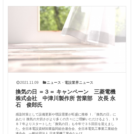
2021.11.09
ニュース
・
電設業界ニュース
換気の日 ＝３＝ キャンペーン 三菱電機
株式会社 中津川製作所 営業部 次長 永
石 俊郎氏
感染対策として設備更新や増設需要が旺盛に推移 Ⅰ.「換気の日」に
あたり 換気の大切さがより多くの方々にご理解いただけるよう、１９
８７年よりスタートした「換気の日」も今年で３５回目を迎えまし
た。全日本電設資材卸業協同組合連合会、全日本電気工事業工業組合
連合会、一般社団法人 日本電機工業会ならび...