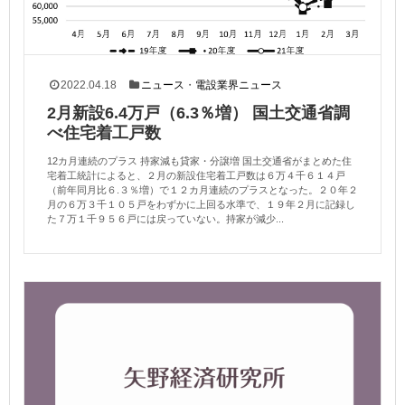
2022.04.18
ニュース
・
電設業界ニュース
2月新設6.4万戸（6.3％増） 国土交通省調
べ住宅着工戸数
12カ月連続のプラス 持家減も貸家・分譲増 国土交通省がまとめた住
宅着工統計によると、２月の新設住宅着工戸数は６万４千６１４戸
（前年同月比６.３％増）で１２カ月連続のプラスとなった。２０年２
月の６万３千１０５戸をわずかに上回る水準で、１９年２月に記録し
た７万１千９５６戸には戻っていない。持家が減少...