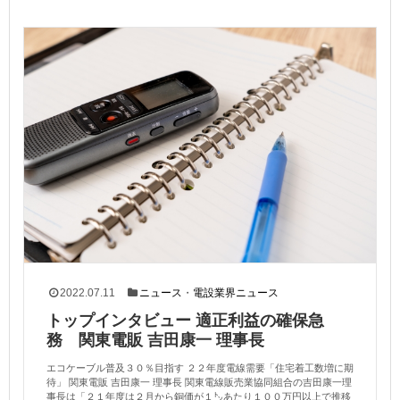
2022.07.11
ニュース
・
電設業界ニュース
トップインタビュー 適正利益の確保急
務 関東電販 吉田康一 理事長
エコケーブル普及３０％目指す ２２年度電線需要「住宅着工数増に期
待」 関東電販 吉田康一 理事長 関東電線販売業協同組合の吉田康一理
事長は「２１年度は２月から銅価が１㌧あたり１００万円以上で推移