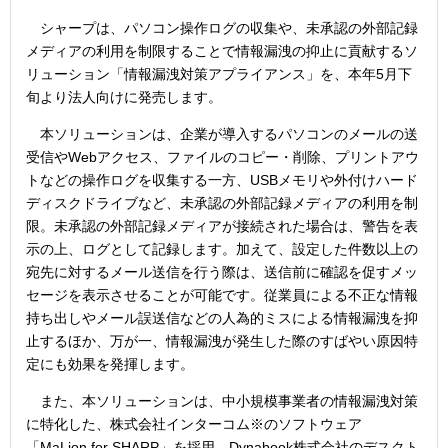
シャープは、パソコン操作ログの収集や、未承認の外部記録
メディアの利用を制限することで情報漏洩の抑止に貢献するソ
リューション「情報漏洩対策アプライアンス」を、本年5月下
旬より法人向けに発売します。
本ソリューションは、企業が導入するパソコンのメールの送
受信やWebアクセス、ファイルのコピー・削除、プリントアウ
トなどの操作ログを収集する一方、USBメモリや外付けハード
ディスクドライブなど、未承認の外部記録メディアの利用を制
限。未承認の外部記録メディアが接続された場合は、警告を表
示の上、ログとして記録します。加えて、設定した件数以上の
宛先に対するメール送信を行う際は、送信前に確認を促すメッ
セージを表示させることが可能です。従業員による不正な情報
持ち出しやメール誤送信などの人為的ミスによる情報漏洩を抑
止するほか、万が一、情報漏洩が発生した際のすばやい原因特
定にも効果を発揮します。
また、本ソリューションは、中小規模事業者の情報漏洩対策
に特化した、株式会社インターコム
※
のソフトウェア
「MaLion for SHARP」を採用。Dynabook株式会社のデスクト