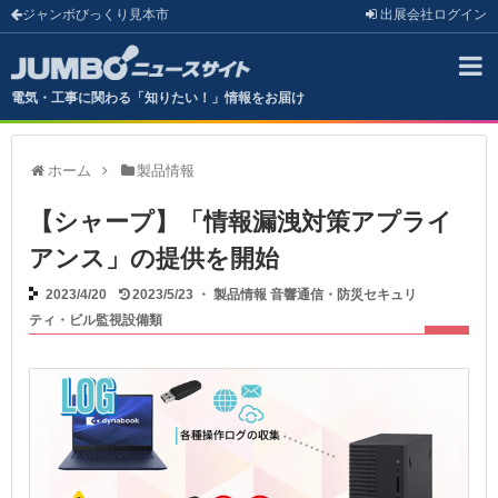
ジャンボびっくり見本市
出展会社
ログイン
電気・工事に関わる「知りたい！」情報をお届け
ホーム
製品情報
【シャープ】「情報漏洩対策アプライ
アンス」の提供を開始
2023/4/20
2023/5/23
・
製品情報
音響通信・防災セキュリ
ティ・ビル監視設備類