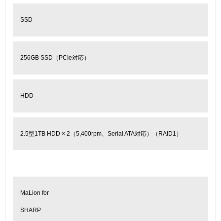
SSD
256GB SSD（PCIe対応）
HDD
2.5型1TB HDD × 2（5,400rpm、Serial ATA対応）（RAID1）
MaLion for
SHARP