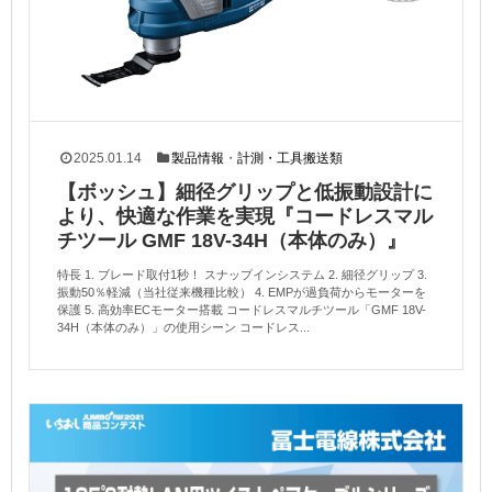
2025.01.14
製品情報
・
計測・工具搬送類
【ボッシュ】細径グリップと低振動設計に
より、快適な作業を実現『コードレスマル
チツール GMF 18V-34H（本体のみ）』
特長 1. ブレード取付1秒！ スナップインシステム 2. 細径グリップ 3.
振動50％軽減（当社従来機種比較） 4. EMPが過負荷からモーターを
保護 5. 高効率ECモーター搭載 コードレスマルチツール「GMF 18V-
34H（本体のみ）」の使用シーン コードレス...