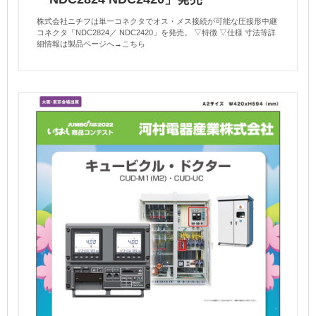
株式会社ニチフは単一コネクタでオス・メス接続が可能な圧接形中継
コネクタ「NDC2824／ NDC2420」を発売。 ▽特徴 ▽仕様 寸法等詳
細情報は製品ページへ→こちら