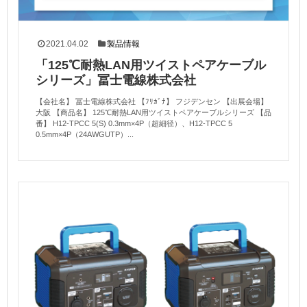
2021.04.02
製品情報
「125℃耐熱LAN用ツイストペアケーブル
シリーズ」冨士電線株式会社
【会社名】 冨士電線株式会社 【ﾌﾘｶﾞﾅ】 フジデンセン 【出展会場】
大阪 【商品名】 125℃耐熱LAN用ツイストペアケーブルシリーズ 【品
番】 H12-TPCC 5(S) 0.3mm×4P（超細径）、H12-TPCC 5
0.5mm×4P（24AWGUTP）...