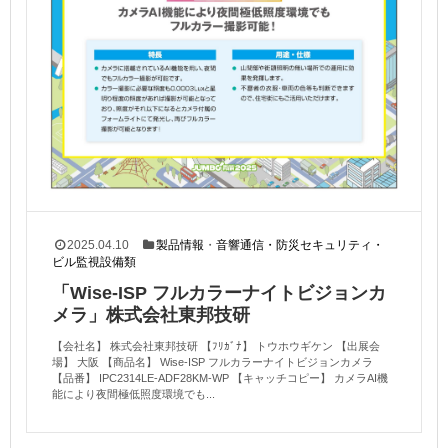
2025.04.10
製品情報
・
音響通信・防災セキュリティ・
ビル監視設備類
「Wise-ISP フルカラーナイトビジョンカ
メラ」株式会社東邦技研
【会社名】 株式会社東邦技研 【ﾌﾘｶﾞﾅ】 トウホウギケン 【出展会
場】 大阪 【商品名】 Wise-ISP フルカラーナイトビジョンカメラ
【品番】 IPC2314LE-ADF28KM-WP 【キャッチコピー】 カメラAI機
能により夜間極低照度環境でも...