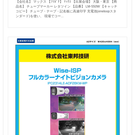
【会社名】 マックス 【ﾌﾘｶﾞﾅ】 ﾏｯｸｽ 【出展会場】 大阪・東京 【商
品名】 チューブマーカー レタツイン 【品番】 LM-550W 【キャッチ
コピー】 チューブ・テープ・記名板に高速印字 充電池(eneloopスタ
ンダード)を使い、 現場でコー...