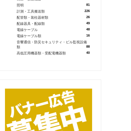
81
照明
226
計測・工具搬送類
26
配管類・装柱器材類
49
配線器具・配線類
48
電線ケーブル
16
電線ケーブル類
音響通信・防災セキュリティ・ビル監視設備
88
類
40
高低圧用機器類・受配電機器類