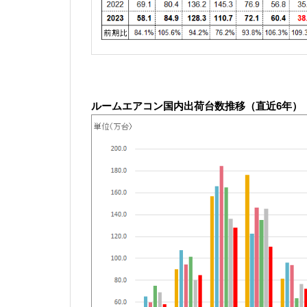
ル
ームエアコン国内出荷台数推移（直近6年）