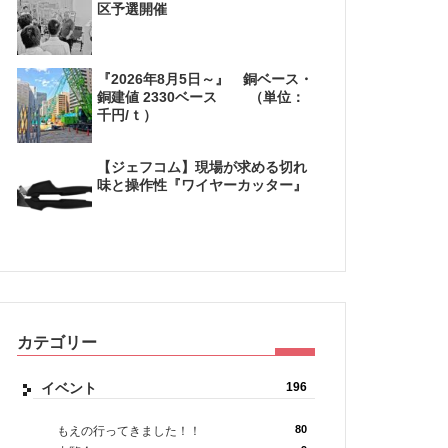
区予選開催
『2026年8月5日～』 銅ベース・
銅建値 2330ベース （単位：
千円/ｔ）
【ジェフコム】現場が求める切れ
味と操作性『ワイヤーカッター』
カテゴリー
イベント
196
80
もえの行ってきました！！