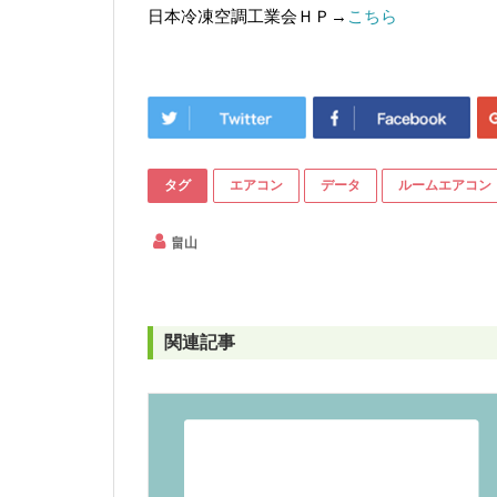
日本冷凍空調工業会ＨＰ→
こちら
タグ
エアコン
データ
ルームエアコン
畠山
関連記事