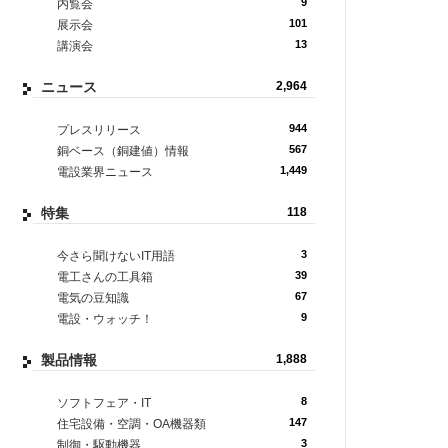
9
内覧会
101
展示会
13
講演会
ニュース
2,964
944
プレスリリース
567
銅ベース（銅建値）情報
1,449
電設業界ニュース
特集
118
3
今さら聞けないIT用語
39
電工さんの工具箱
67
電気の豆知識
9
電設・ウォッチ！
製品情報
1,888
8
ソフトフェア・IT
147
住宅設備・空調・OA機器類
3
制御・駆動機器