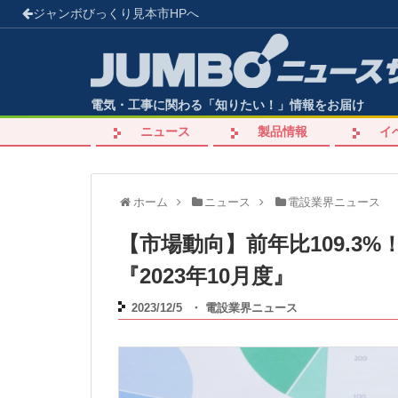
ジャンボびっくり見本市
HPへ
電気・工事に関わる「知りたい！」情報をお届け
ニュース
製品情報
イ
ホーム
ニュース
電設業界ニュース
【市場動向】前年比109.3
『2023年10月度』
2023/12/5
・
電設業界ニュース