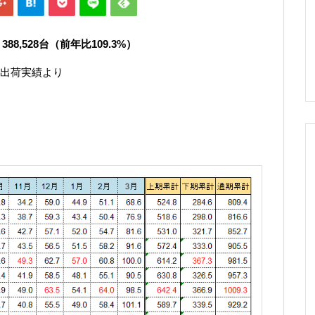
8,528
台（前年比109.3
%）
出荷実績より
）