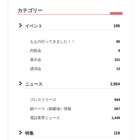
カテゴリー
イベント
196
もえの行ってきました！！
80
内覧会
9
展示会
101
講演会
13
ニュース
2,964
プレスリリース
944
銅ベース（銅建値）情報
567
電設業界ニュース
1,449
特集
118