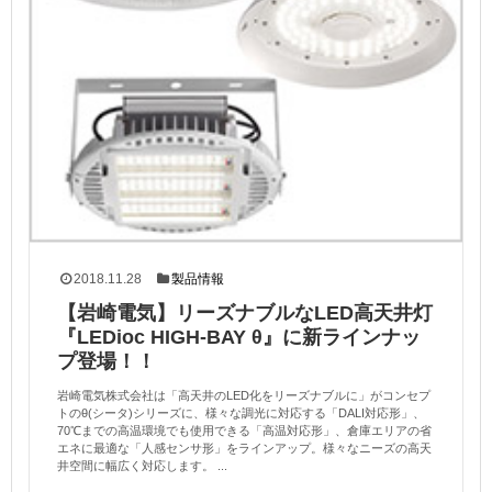
2018.11.28
製品情報
【岩崎電気】リーズナブルなLED高天井灯
『LEDioc HIGH-BAY θ』に新ラインナッ
プ登場！！
岩崎電気株式会社は「高天井のLED化をリーズナブルに」がコンセプ
トのθ(シータ)シリーズに、様々な調光に対応する「DALI対応形」、
70℃までの高温環境でも使用できる「高温対応形」、倉庫エリアの省
エネに最適な「人感センサ形」をラインアップ。様々なニーズの高天
井空間に幅広く対応します。 ...