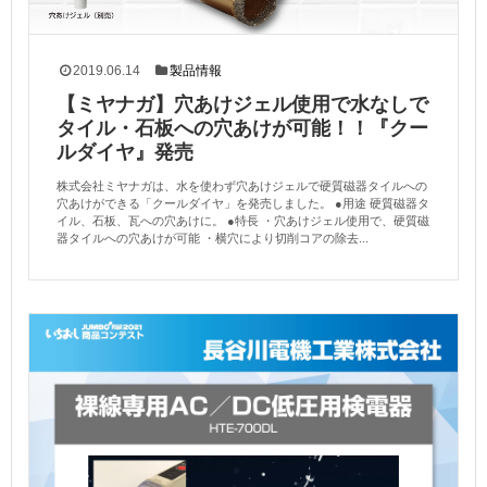
2019.06.14
製品情報
【ミヤナガ】穴あけジェル使用で水なしで
タイル・石板への穴あけが可能！！『クー
ルダイヤ』発売
株式会社ミヤナガは、水を使わず穴あけジェルで硬質磁器タイルへの
穴あけができる「クールダイヤ」を発売しました。 ●用途 硬質磁器タ
イル、石板、瓦への穴あけに。 ●特長 ・穴あけジェル使用で、硬質磁
器タイルへの穴あけが可能 ・横穴により切削コアの除去...