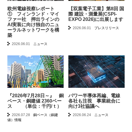
欧州電線視察レポート
【双葉電子工業】第8回 国
① フィンランド・マイ
際 建設・測量展(CSPI-
ファー社 押出ラインの
EXPO 2026)に出展します
AI実装に向け独自のニュ
2026.06.01
プレスリリース
ーラルネットワークを構
築
2026.06.01
ニュース
『2026年7月28日～』 銅
パワー半導体再編、電線
ベース・銅建値 2360ベー
各社も注視 事業統合に
ス （単位：千円/ｔ）
向け3社協議へ
2026.07.28
銅ベース（銅建
2026.06.24
ニュース
値）情報