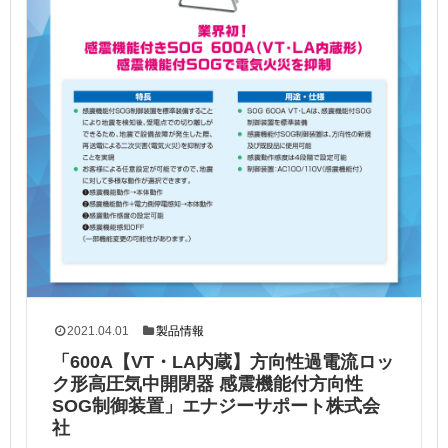
2021.04.01
製品情報
「600A【VT・LA内蔵】方向性過電流ロッ
ク形高圧気中開閉器 感震機能付方向性
SOG制御装置」エナジーサポート株式会
社