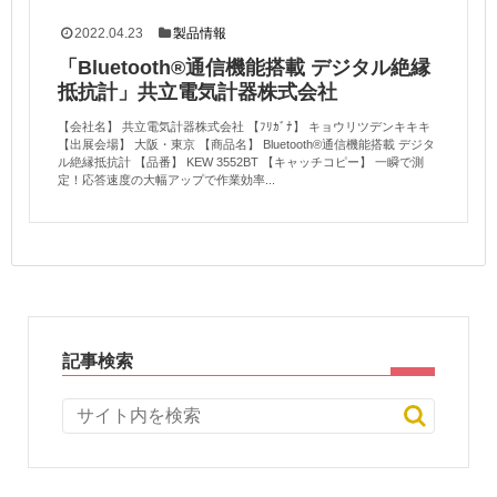
2022.04.23
製品情報
「Bluetooth®通信機能搭載 デジタル絶縁
抵抗計」共立電気計器株式会社
【会社名】 共立電気計器株式会社 【ﾌﾘｶﾞﾅ】 キョウリツデンキキキ
【出展会場】 大阪・東京 【商品名】 Bluetooth®通信機能搭載 デジタ
ル絶縁抵抗計 【品番】 KEW 3552BT 【キャッチコピー】 一瞬で測
定！応答速度の大幅アップで作業効率...
記事検索