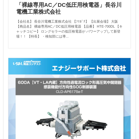
「裸線専用AC／DC低圧用検電器」長谷川
電機工業株式会社
【会社名】 長谷川電機工業株式会社 【ﾌﾘｶﾞﾅ】 【出展会場】 大阪
【商品名】 裸線専用AC／DC低圧用検電器 【品番】 HTE-700DL 【キ
ャッチコピー】 ロングセラーの低圧検電器が パワーアップして新登
場！！ 【特長】 ・検知部には導...