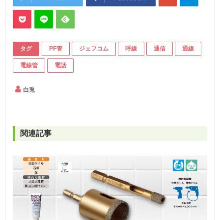
タグ
PF管
ジェフコム
呼線
通信
通線
電線管
電話
白兎
関連記事