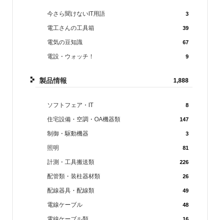
今さら聞けないIT用語
3
電工さんの工具箱
39
電気の豆知識
67
電設・ウォッチ！
9
製品情報
1,888
ソフトフェア・IT
8
住宅設備・空調・OA機器類
147
制御・駆動機器
3
照明
81
計測・工具搬送類
226
配管類・装柱器材類
26
配線器具・配線類
49
電線ケーブル
48
電線ケーブル類
16