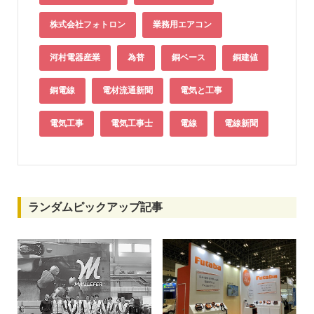
株式会社フォトロン
業務用エアコン
河村電器産業
為替
銅ベース
銅建値
銅電線
電材流通新聞
電気と工事
電気工事
電気工事士
電線
電線新聞
ランダムピックアップ記事