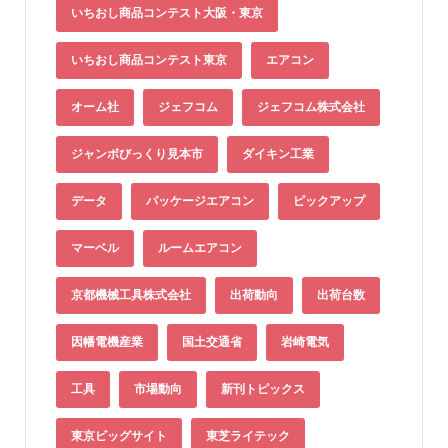
いちおし商品コンテスト大阪・東京
いちおし商品コンテスト東京
エアコン
オーム社
ジェフコム
ジェフコム株式会社
ジャンボびっくり見本市
ダイキン工業
データ
パッケージエアコン
ピックアップ
マーベル
ルームエアコン
京都機械工具株式会社
出荷動向
出荷台数
因幡電機産業
国土交通省
岩崎電気
工具
市場動向
新刊トピックス
東京ビッグサイト
東芝ライテック