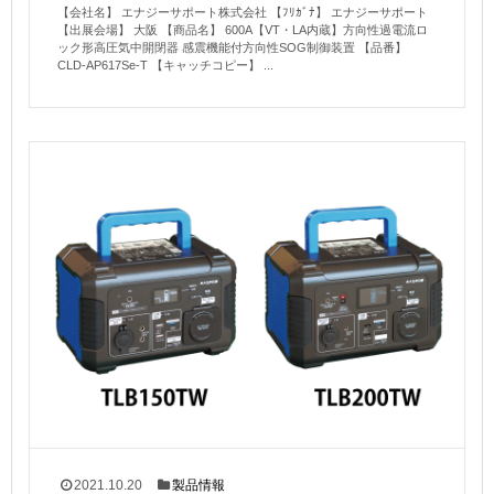
【会社名】 エナジーサポート株式会社 【ﾌﾘｶﾞﾅ】 エナジーサポート
【出展会場】 大阪 【商品名】 600A【VT・LA内蔵】方向性過電流ロ
ック形高圧気中開閉器 感震機能付方向性SOG制御装置 【品番】
CLD-AP617Se-T 【キャッチコピー】 ...
2021.10.20
製品情報