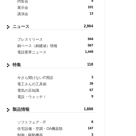
9
内覧会
101
展示会
13
講演会
ニュース
2,964
944
プレスリリース
567
銅ベース（銅建値）情報
1,449
電設業界ニュース
特集
118
3
今さら聞けないIT用語
39
電工さんの工具箱
67
電気の豆知識
9
電設・ウォッチ！
製品情報
1,888
8
ソフトフェア・IT
147
住宅設備・空調・OA機器類
3
制御・駆動機器