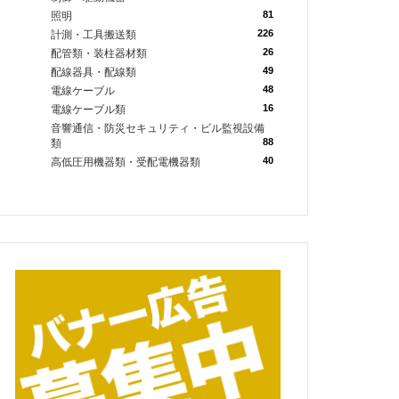
81
照明
226
計測・工具搬送類
26
配管類・装柱器材類
49
配線器具・配線類
48
電線ケーブル
16
電線ケーブル類
音響通信・防災セキュリティ・ビル監視設備
88
類
40
高低圧用機器類・受配電機器類