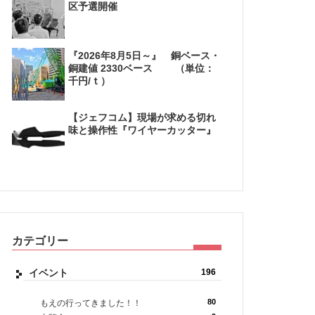
区予選開催
『2026年8月5日～』 銅ベース・
銅建値 2330ベース （単位：
千円/ｔ）
【ジェフコム】現場が求める切れ
味と操作性『ワイヤーカッター』
カテゴリー
イベント
196
80
もえの行ってきました！！