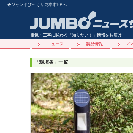
ジャンボびっくり見本市
HPへ
電気・工事に関わる「知りたい！」情報をお届け
ニュース
製品情報
イ
「
環境省
」
一覧