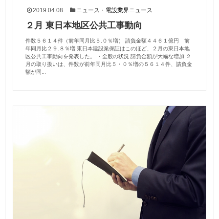
2019.04.08
ニュース
・
電設業界ニュース
２月 東日本地区公共工事動向
件数５６１４件（前年同月比５.０％増） 請負金額４４６１億円 前
年同月比２９.８％増 東日本建設業保証はこのほど、２月の東日本地
区公共工事動向を発表した。 ・全般の状況 請負金額が大幅な増加 ２
月の取り扱いは、件数が前年同月比５・０％増の５６１４件、請負金
額が同...