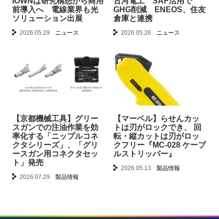
IOWNは研究構想から商用
古河電工 SAF活用で
前導入へ 電線業界も光
GHG削減 ENEOS、住友
ソリューション出展
倉庫と連携
2026.05.29
ニュース
2026.05.26
ニュース
【京都機械工具】グリー
【マーベル】らせんカッ
スガンでの注油作業を効
トは刃がロックでき、 回
率化する「ニップルコネ
転・縦カットは刃がロッ
クタシリーズ」、「グリ
クフリー『MC-028 ケーブ
ースガン用コネクタセッ
ルストリッパー』
ト」発売
2026.05.13
製品情報
2026.07.29
製品情報