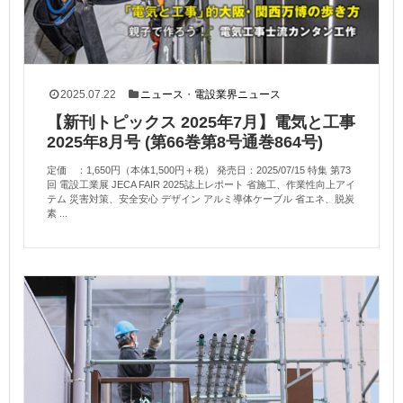
2025.07.22
ニュース
・
電設業界ニュース
【新刊トピックス 2025年7月】電気と工事
2025年8月号 (第66巻第8号通巻864号)
定価 ：1,650円（本体1,500円＋税） 発売日：2025/07/15 特集 第73
回 電設工業展 JECA FAIR 2025誌上レポート 省施工、作業性向上アイ
テム 災害対策、安全安心 デザイン アルミ導体ケーブル 省エネ、脱炭
素 ...