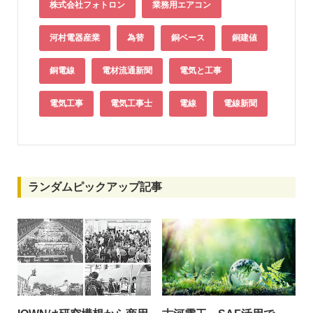
株式会社フォトロン
業務用エアコン
河村電器産業
為替
銅ベース
銅建値
銅電線
電材流通新聞
電気と工事
電気工事
電気工事士
電線
電線新聞
ランダムピックアップ記事