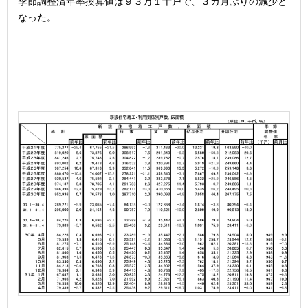
季節調整済年率換算値は９３万１千戸で、３カ月ぶりの減少と
なった。