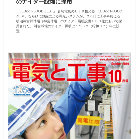
のナイター設備に採用
「LEDioc FLOOD ZEST」 岩崎電気のＬＥＤ投光器「LEDioc FLOOD
ZEST」ならびに無線による調光システムが、２０日に工事を終える
明治神宮野球場（神宮球場）のナイター照明設備ＬＥＤ化において採
用された。 神宮球場のナイター照明は１９６２（昭和３７）年に設
置...