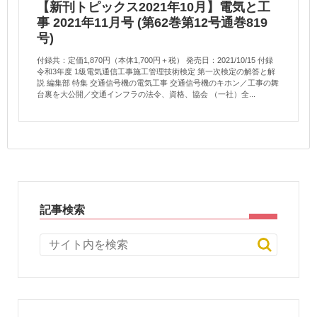
【新刊トピックス2021年10月】電気と工
事 2021年11月号 (第62巻第12号通巻819
号)
付録共：定価1,870円（本体1,700円＋税） 発売日：2021/10/15 付録
令和3年度 1級電気通信工事施工管理技術検定 第一次検定の解答と解
説 編集部 特集 交通信号機の電気工事 交通信号機のキホン／工事の舞
台裏を大公開／交通インフラの法令、資格、協会 （一社）全...
記事検索