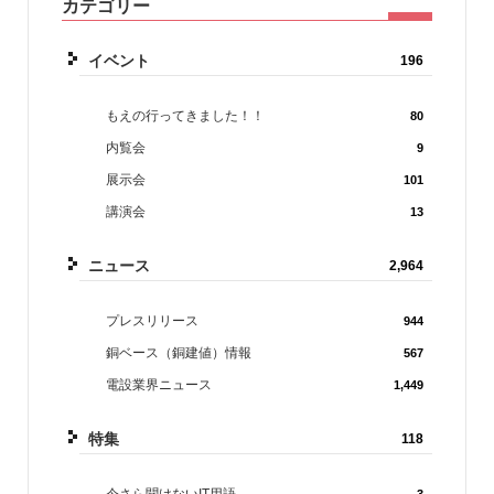
カテゴリー
イベント
196
もえの行ってきました！！
80
内覧会
9
展示会
101
講演会
13
ニュース
2,964
プレスリリース
944
銅ベース（銅建値）情報
567
電設業界ニュース
1,449
特集
118