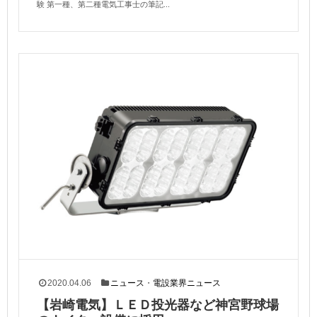
験 第一種、第二種電気工事士の筆記...
2020.04.06
ニュース
・
電設業界ニュース
【岩崎電気】ＬＥＤ投光器など神宮野球場