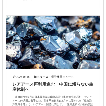
2026.08.03
ニュース
・
電設業界ニュース
レアアース再利用進む 中国に頼らない生
産体制へ
政府は今年1月に日本最東端の南鳥島沖（東京都小笠原村）でレア
アースの試掘に着手した。高市早苗首相は6月末に開かれた「総合海
洋政策本部」で、レアアース開発に関して、「産業規模での開発実証