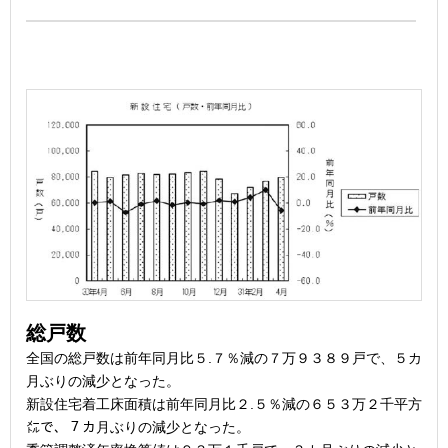
総戸数
全国の総戸数は前年同月比５.７％減の７万９３８９戸で、５カ
月ぶりの減少となった。
新設住宅着工床面積は前年同月比２.５％減の６５３万２千平方
㍍で、７カ月ぶりの減少となった。