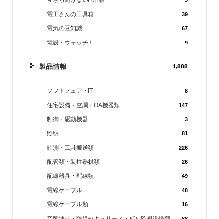
今さら聞けないIT用語
3
電工さんの工具箱
39
電気の豆知識
67
電設・ウォッチ！
9
製品情報
1,888
ソフトフェア・IT
8
住宅設備・空調・OA機器類
147
制御・駆動機器
3
照明
81
計測・工具搬送類
226
配管類・装柱器材類
26
配線器具・配線類
49
電線ケーブル
48
電線ケーブル類
16
音響通信・防災セキュリティ・ビル監視設備類
88