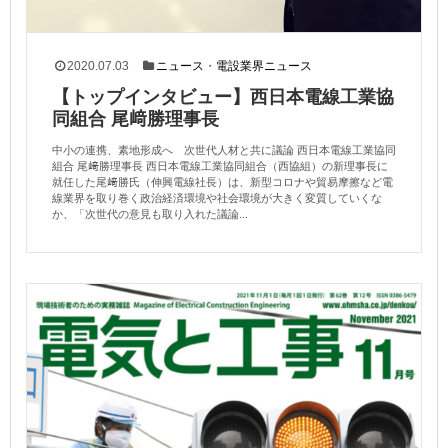
2020.07.03
ニュース
・
電設業界ニュース
【トップインタビュー】西日本電線工業協
同組合 尾﨑勝理事長
中小の連携、素地形成へ 次世代人材と共に議論 西日本電線工業協同
組合 尾﨑勝理事長 西日本電線工業協同組合（西協組）の新理事長に
就任した尾﨑勝氏（伸興電線社長）は、新型コロナや貿易摩擦など電
線業界を取り巻く政治経済環境や社会環境が大きく変質していくな
か、「次世代の意見も取り入れた議論...