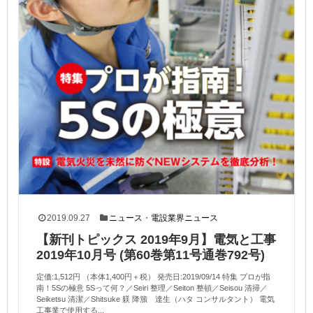
2019.09.27
ニュース
・
電設業界ニュース
【新刊トピックス 2019年9月】電気と工事
2019年10月号 (第60巻第11号通巻792号)
定価:1,512円 （本体1,400円＋税） 発売日:2019/09/14 特集 プロが指
南！5Sの極意 5Sって何？／Seiri 整理／Seiton 整頓／Seisou 清掃／
Seiketsu 清潔／Shitsuke 躾 降籏 達生（ハタ コンサルタント） 電気
工事業で使用する...