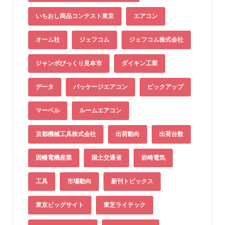
いちおし商品コンテスト東京
エアコン
オーム社
ジェフコム
ジェフコム株式会社
ジャンボびっくり見本市
ダイキン工業
データ
パッケージエアコン
ピックアップ
マーベル
ルームエアコン
京都機械工具株式会社
出荷動向
出荷台数
因幡電機産業
国土交通省
岩崎電気
工具
市場動向
新刊トピックス
東京ビッグサイト
東芝ライテック