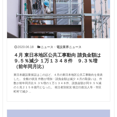
2020.06.18
ニュース
・
電設業界ニュース
４月 東日本地区公共工事動向 請負金額は
９.５％減少 １万１３４８件 ９.３％増
（前年同月比）
東日本建設業保証はこのほど、４月の東日本地区公共工事動向を発表
した。 全般の状況 件数が増加・請負金額は減少 ４月の取扱いは、件
数が前年同月比９.３％増の１万１３４８件、請負金額が同９.５％減
の１兆２１５８億円となった。 発注者別状況 独立行政法人等・市区
町村で減少 ...