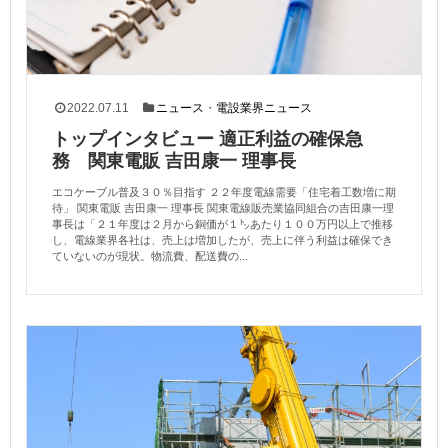
2022.07.11
ニュース
・
電設業界ニュース
トップインタビュー 適正利益の確保急
務 関東電販 吉田康一 理事長
エコケーブル普及３０％目指す ２２年度電線需要「住宅着工数増に期
待」 関東電販 吉田康一 理事長 関東電線販売業協同組合の吉田康一理
事長は「２１年度は２月から銅価が１㌧あたり１００万円以上で推移
し、電線業界各社は、売上は増加したが、売上に伴う利益は確保でき
ていないのが現状。物流費、配送費の...