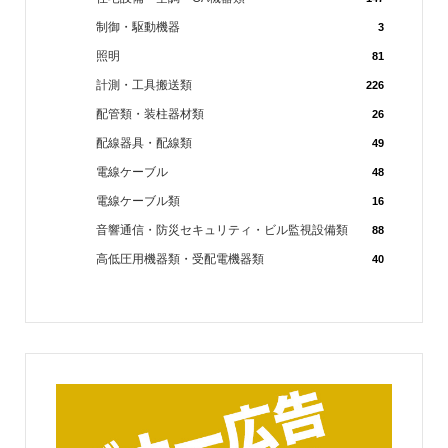
制御・駆動機器
3
照明
81
計測・工具搬送類
226
配管類・装柱器材類
26
配線器具・配線類
49
電線ケーブル
48
電線ケーブル類
16
音響通信・防災セキュリティ・ビル監視設備類
88
高低圧用機器類・受配電機器類
40