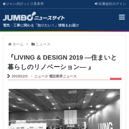
ジャンボびっくり見本市
出展会社
ログイン
電気・工事に関わる「知りたい！」情報をお届け
ホーム
ニュース
『LIVING & DESIGN 2019 ―住まいと
暮らしのリノベーション― 』
2019/12/3
・
ニュース
電設業界ニュース