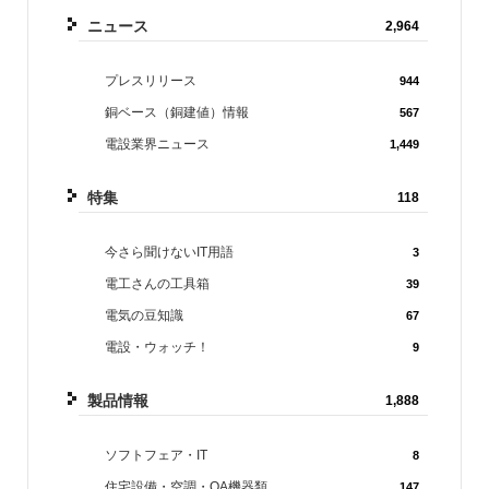
ニュース
2,964
プレスリリース
944
銅ベース（銅建値）情報
567
電設業界ニュース
1,449
特集
118
今さら聞けないIT用語
3
電工さんの工具箱
39
電気の豆知識
67
電設・ウォッチ！
9
製品情報
1,888
ソフトフェア・IT
8
住宅設備・空調・OA機器類
147