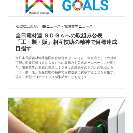
2021.10.05
ニュース
・
電設業界ニュース
全日電材連 ＳＤＧｓへの取組み公表
「工・製・販」相互扶助の精神で目標達成
目指す
全日本電設資材卸業協同組合連合会はこのほど、連合会としての持続
可能な開発目標（ＳＤＧｓ）への取組みを公式ホームページに公開し
た。電材業界が取組む課題はＳＤＧｓの課題そのものとの観点から、
「工・製・販」相互扶助の精神で目標達成に貢献することを目指す。
現在、新型コロナウイルス感染拡大にともなうＩ...