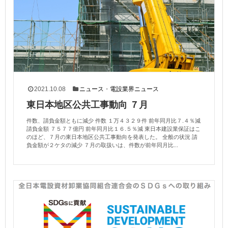
2021.10.08
ニュース
・
電設業界ニュース
東日本地区公共工事動向 ７月
件数、請負金額ともに減少 件数 １万４３２９件 前年同月比７.４％減
請負金額 ７５７７億円 前年同月比１６.５％減 東日本建設業保証はこ
のほど、７月の東日本地区公共工事動向を発表した。 全般の状況 請
負金額が２ケタの減少 ７月の取扱いは、件数が前年同月比...