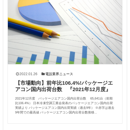
2022.01.26
電設業界ニュース
【市場動向】前年比106.4%!パッケージエ
アコン国内出荷台数 『2021年12月度』
2021年12月度 パッケージエアコン国内出荷台数 65,641台（前期
比106.4%） 日本冷凍空調工業会発表のパッケージエアコン国内出荷
実績より パッケージエアコン国内出荷実績（過去9年） ※赤字は過去
9年間での最高値 パッケージエアコン国内出荷台数推移...