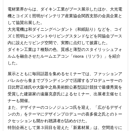
電材業界からは、ダイキン工業がブース展示したほか、大光電
機とコイズミ照明がインテリア産業協会関西支部の会員企業と
して協賛出展した。
大光電機は和ダイニングペンダント（和紙貼り）などを、コイ
ズミ照明はペンダントやリビングスタンドなどを同協会ブース
内に設えたリビング空間で、実際に点灯して披露した。
ダイキン工業は７種類の色、質感と薄型のスタイリッシュフォ
ルムを融合させたルームエアコン「risora（リソラ）」を紹介
した。
展示とともに毎回話題を集めるセミナーでは、ファッションア
パレルから食までプランディングで活躍するプロデューサーの
日比野正雄氏や大阪中之島美術館公募型設計競技で最優秀賞を
受賞した建築家の遠藤克彦氏によるセミナー、出展者主催セミ
ナーも開催。
また、デザイナーのコシノジュンコ氏を迎え、「広がるデザイ
ンの力」をテーマにデザインプロデューの喜多俊之氏とのトー
クセッションも開かれ聴講者が詰めかけた。
特別企画として第３回目を迎えた「新素材展」は、空間造りに