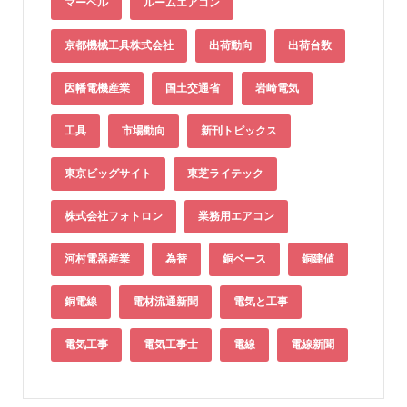
マーベル
ルームエアコン
京都機械工具株式会社
出荷動向
出荷台数
因幡電機産業
国土交通省
岩崎電気
工具
市場動向
新刊トピックス
東京ビッグサイト
東芝ライテック
株式会社フォトロン
業務用エアコン
河村電器産業
為替
銅ベース
銅建値
銅電線
電材流通新聞
電気と工事
電気工事
電気工事士
電線
電線新聞