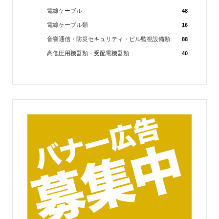
電線ケーブル
48
電線ケーブル類
16
音響通信・防災セキュリティ・ビル監視設備類
88
高低圧用機器類・受配電機器類
40