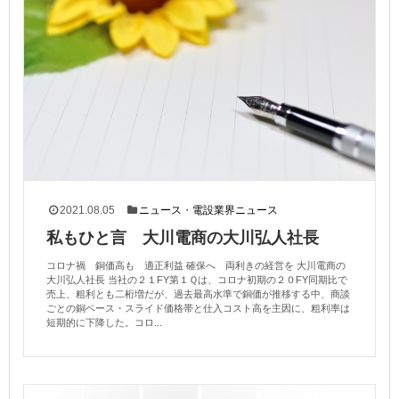
2021.08.05
ニュース
・
電設業界ニュース
私もひと言 大川電商の大川弘人社長
コロナ禍 銅価高も 適正利益 確保へ 両利きの経営を 大川電商の
大川弘人社長 当社の２１FY第１Ｑは、コロナ初期の２０FY同期比で
売上、粗利とも二桁増だが、過去最高水準で銅価が推移する中、商談
ごとの銅ベース・スライド価格帯と仕入コスト高を主因に、粗利率は
短期的に下降した。コロ...