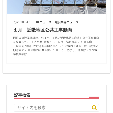
2020.04.10
ニュース
・
電設業界ニュース
１月 近畿地区公共工事動向
西日本建設業保証はこのほど、１月の近畿地区６府県の公共工事動向
を発表した。 １月単月 件数１３６５件 請負金額２７.０％増
（前年同月比） 件数は前年同月比１８.１％減の１３６５件、請負金
額は同２７.０％増の８８４億８１００万円となり、件数は２ケタ減、
請負金額は...
記事検索