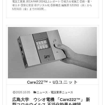
電設工業展 JECA FAIR 2024誌上レポート ①省力＆省施工 ②創・蓄・
省エネ ③安心安全 ④デジタル化 ⑤新概念 編集部 5月29日（水）から
5月31日（金）までの3日間...
2020.10.05
ニュース
・
電設業界ニュース
広島大学 ウシオ電機 「Care222™️」 新
型コロナウイルス 不活化効果を確認