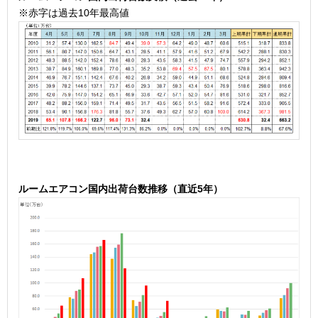
※赤字は過去10年最高値
ル
ームエアコン国内出荷台数推移（直近5年）