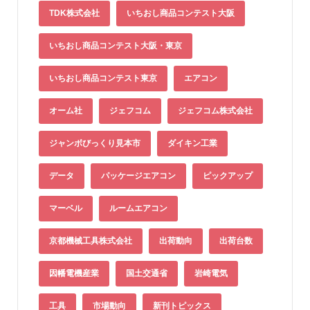
TDK株式会社
いちおし商品コンテスト大阪
いちおし商品コンテスト大阪・東京
いちおし商品コンテスト東京
エアコン
オーム社
ジェフコム
ジェフコム株式会社
ジャンボびっくり見本市
ダイキン工業
データ
パッケージエアコン
ピックアップ
マーベル
ルームエアコン
京都機械工具株式会社
出荷動向
出荷台数
因幡電機産業
国土交通省
岩崎電気
工具
市場動向
新刊トピックス