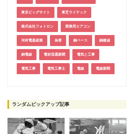
東京ビッグサイト
東芝ライテック
株式会社フォトロン
業務用エアコン
河村電器産業
為替
銅ベース
銅建値
銅電線
電材流通新聞
電気と工事
電気工事
電気工事士
電線
電線新聞
ランダムピックアップ記事