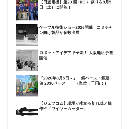
【日置電機】第23 回 HIOKI 祭りを9月5
日（土）に開催！
ケーブル技術ショー2026開催 コミチャ
ン向け製品が多数出展
ロボットアイデア甲子園！ 大阪地区予選
開催
『2026年8月5日～』 銅ベース・銅建
値 2330ベース （単位：千円/ｔ）
【ジェフコム】現場が求める切れ味と操
作性『ワイヤーカッター』