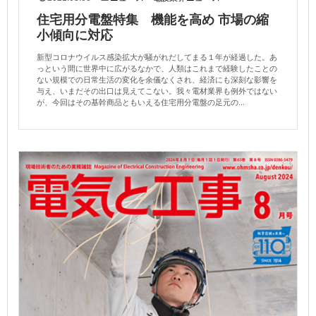
住宅用分電盤特集 機能を高め 市場の縮
小傾向に対応
新型コロナウイルス感染拡大が騒がれだしてまる１年が経過した。あ
っという間に世界中に広がるなかで、人類はこれまで経験したことの
ない規模での日常生活の変化を余儀なくされ、経済にも深刻な影響を
与え、いまだその出口は見えてこない。我々電材業界も例外ではない
が、今回はその基幹商品ともいえる住宅用分電盤の足元の...