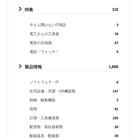
特集
118
今さら聞けないIT用語
3
電工さんの工具箱
39
電気の豆知識
67
電設・ウォッチ！
9
製品情報
1,888
ソフトフェア・IT
8
住宅設備・空調・OA機器類
147
制御・駆動機器
3
照明
81
計測・工具搬送類
226
配管類・装柱器材類
26
配線器具・配線類
49