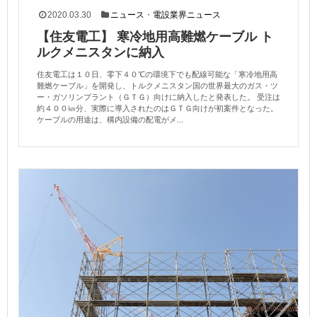
2020.03.30
ニュース
・
電設業界ニュース
【住友電工】 寒冷地用高難燃ケーブル ト
ルクメニスタンに納入
住友電工は１０日、零下４０℃の環境下でも配線可能な「寒冷地用高
難燃ケーブル」を開発し、トルクメニスタン国の世界最大のガス・ツ
ー・ガソリンプラント（ＧＴＧ）向けに納入したと発表した。 受注は
約４００㎞分、実際に導入されたのはＧＴＧ向けが初案件となった。
ケーブルの用途は、構内設備の配電がメ...