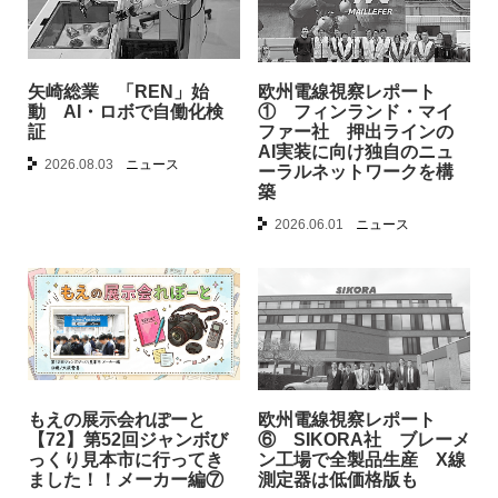
矢崎総業 「REN」始
欧州電線視察レポート
動 AI・ロボで自働化検
① フィンランド・マイ
証
ファー社 押出ラインの
AI実装に向け独自のニュ
2026.08.03
ニュース
ーラルネットワークを構
築
2026.06.01
ニュース
もえの展示会れぽーと
欧州電線視察レポート
【72】第52回ジャンボび
⑥ SIKORA社 ブレーメ
っくり見本市に行ってき
ン工場で全製品生産 X線
ました！！メーカー編⑦
測定器は低価格版も