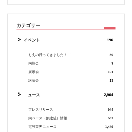
カテゴリー
イベント
196
もえの行ってきました！！
80
内覧会
9
展示会
101
講演会
13
ニュース
2,964
プレスリリース
944
銅ベース（銅建値）情報
567
電設業界ニュース
1,449