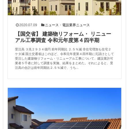
2020.07.09
ニュース
・
電設業界ニュース
【国交省】 建築物リフォーム・ リニュー
アル工事調査 令和元年度第４四半期
受注高 ３兆２９３４億円 前年同期比 ２.５％減 非住宅増加も住宅２
ケタ減 国土交通省はこのほど、令和元年度第４四半期に元請けとして
受注した建築物リフォーム・リニューアル工事について、建設業許可
業者５千者に対して調査を実施、結果をまとめた。それによると、受
注高の合計は前年同期比２.５％減で、うち...