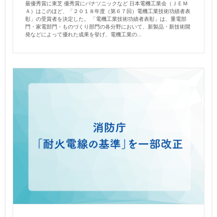
最優秀賞に東芝 優秀賞にパナソニックなど 日本電機工業会（ＪＥＭ
Ａ）はこのほど、「２０１８年度（第６７回）電機工業技術功績者表
彰」の受賞者を決定した。 「電機工業技術功績者表彰」は、重電部
門・家電部門・ものづくり部門の各分野において、新製品・新技術開
発などによって優れた成果を挙げ、電機工業の...