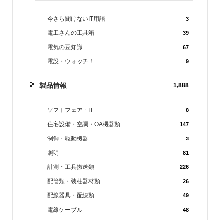
今さら聞けないIT用語
3
電工さんの工具箱
39
電気の豆知識
67
電設・ウォッチ！
9
製品情報
1,888
ソフトフェア・IT
8
住宅設備・空調・OA機器類
147
制御・駆動機器
3
照明
81
計測・工具搬送類
226
配管類・装柱器材類
26
配線器具・配線類
49
電線ケーブル
48