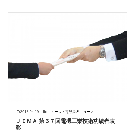
2018.04.19
ニュース
・
電設業界ニュース
ＪＥＭＡ 第６７回電機工業技術功績者表
彰