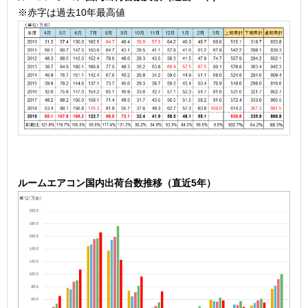
※赤字は過去10年最高値
ル
ームエアコン国内出荷台数推移（直近5年）