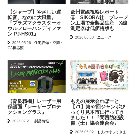
【シャープ】やさしい運
欧州電線視察レポート
転音、なのに大風量。
⑥ SIKORA社 ブレーメ
『プラズマクラスターオ
ン工場で全製品生産 X線
ウルフローハンディファ
測定器は低価格版も
ン PJ-HS01』
2026.06.30
ニュース
2026.05.26
住宅設備・空調・
OA機器類
【育良精機】レーザー用
もえの展示会れぽーと
保護面『レーザープロテ
【71】第52回ジャンボび
クショングラス』
っくり見本市に行ってき
ました！！『関西防犯設
2026.07.21
製品情報
備（士）協会連合会』
2026.06.02
もえの行ってきま