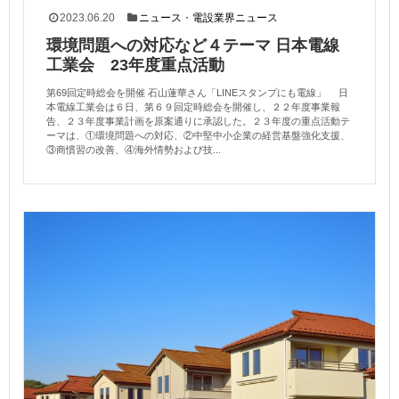
2023.06.20
ニュース
・
電設業界ニュース
環境問題への対応など４テーマ 日本電線
工業会 23年度重点活動
第69回定時総会を開催 石山蓮華さん「LINEスタンプにも電線」 日
本電線工業会は６日、第６９回定時総会を開催し、２２年度事業報
告、２３年度事業計画を原案通りに承認した。２３年度の重点活動テ
ーマは、①環境問題への対応、②中堅中小企業の経営基盤強化支援、
③商慣習の改善、④海外情勢および技...