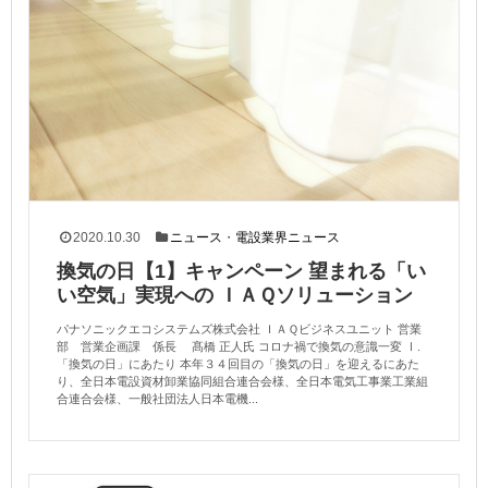
2020.10.30
ニュース
・
電設業界ニュース
換気の日【1】キャンペーン 望まれる「い
い空気」実現への ＩＡＱソリューション
パナソニックエコシステムズ株式会社 ＩＡＱビジネスユニット 営業
部 営業企画課 係長 髙橋 正人氏 コロナ禍で換気の意識一変 Ⅰ.
「換気の日」にあたり 本年３４回目の「換気の日」を迎えるにあた
り、全日本電設資材卸業協同組合連合会様、全日本電気工事業工業組
合連合会様、一般社団法人日本電機...