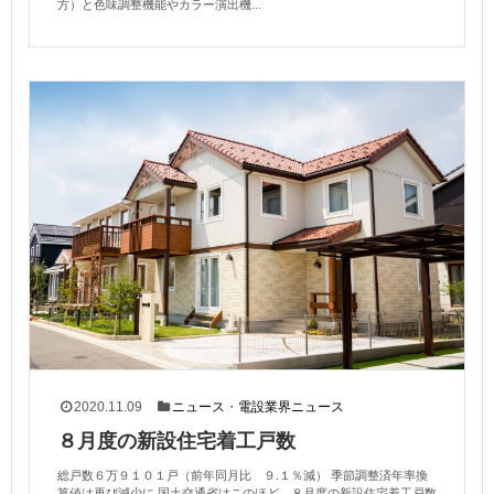
方）と色味調整機能やカラー演出機...
2020.11.09
ニュース
・
電設業界ニュース
８月度の新設住宅着工戸数
総戸数６万９１０１戸（前年同月比 ９.１％減） 季節調整済年率換
算値は再び減少に 国土交通省はこのほど、８月度の新設住宅着工戸数