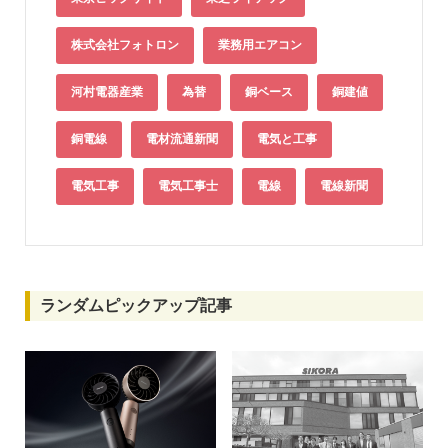
株式会社フォトロン
業務用エアコン
河村電器産業
為替
銅ベース
銅建値
銅電線
電材流通新聞
電気と工事
電気工事
電気工事士
電線
電線新聞
ランダムピックアップ記事