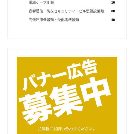
電線ケーブル類
16
音響通信・防災セキュリティ・ビル監視設備類
88
高低圧用機器類・受配電機器類
40