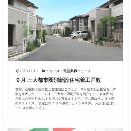
2018.11.19
ニュース
・
電設業界ニュース
９月 三大都市圏別新設住宅着工戸数
首都、近畿圏は堅調 国土交通省はこのほど、９月度の新設住宅着工戸
数を発表した。ここでは、三大都市圏別戸数を紹介する。 首都圏 総
戸数は前年同月比０.５％増の２万８２３９戸。 持ち家は同１.５％増
の５２７１戸。 貸家は同７.３％減の１万２５６９戸。 分譲住宅は同
１１.４％増の１万２...