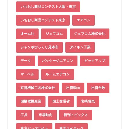
いちおし商品コンテスト大阪・東京
いちおし商品コンテスト東京
エアコン
オーム社
ジェフコム
ジェフコム株式会社
ジャンボびっくり見本市
ダイキン工業
データ
パッケージエアコン
ピックアップ
マーベル
ルームエアコン
京都機械工具株式会社
出荷動向
出荷台数
因幡電機産業
国土交通省
岩崎電気
工具
市場動向
新刊トピックス
東京ビッグサイト
東芝ライテック