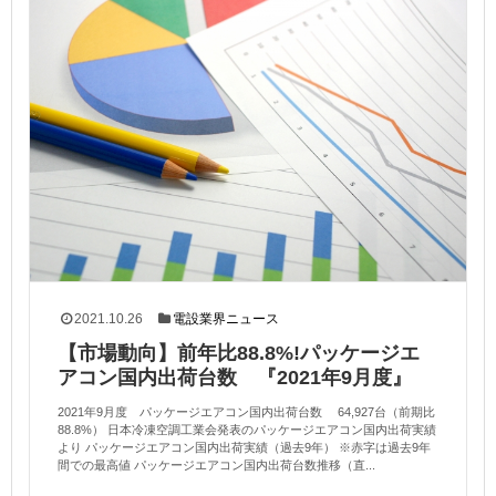
2021.10.26
電設業界ニュース
【市場動向】前年比88.8%!パッケージエ
アコン国内出荷台数 『2021年9月度』
2021年9月度 パッケージエアコン国内出荷台数 64,927台（前期比
88.8%） 日本冷凍空調工業会発表のパッケージエアコン国内出荷実績
より パッケージエアコン国内出荷実績（過去9年） ※赤字は過去9年
間での最高値 パッケージエアコン国内出荷台数推移（直...