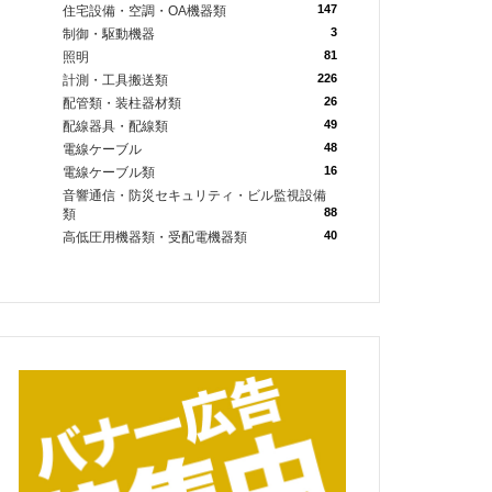
147
住宅設備・空調・OA機器類
3
制御・駆動機器
81
照明
226
計測・工具搬送類
26
配管類・装柱器材類
49
配線器具・配線類
48
電線ケーブル
16
電線ケーブル類
音響通信・防災セキュリティ・ビル監視設備
88
類
40
高低圧用機器類・受配電機器類