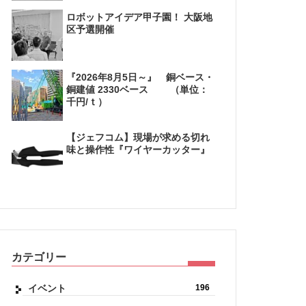
ロボットアイデア甲子園！ 大阪地
区予選開催
『2026年8月5日～』 銅ベース・
銅建値 2330ベース （単位：
千円/ｔ）
【ジェフコム】現場が求める切れ
味と操作性『ワイヤーカッター』
カテゴリー
イベント
196