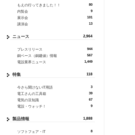
80
もえの行ってきました！！
9
内覧会
101
展示会
13
講演会
ニュース
2,964
944
プレスリリース
567
銅ベース（銅建値）情報
1,449
電設業界ニュース
特集
118
3
今さら聞けないIT用語
39
電工さんの工具箱
67
電気の豆知識
9
電設・ウォッチ！
製品情報
1,888
8
ソフトフェア・IT