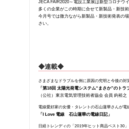
JECA FAIR2020～電設工業展は新型コ
多くの企業がこの時期に合せて新製品・新技術
今月号では微力ながら新製品・新技術発表の場
さい。
◆連載◆
さまざまなドラブルを例に原因の究明と今後の対
「第18回 太陽光発電システム“まさか”のト
（公社）東京電気管理技術者協会 会員 鈎裕之
電線愛好家の女優・タレントの石山蓮華さんが電
「I Love 電線 石山蓮華の電線日記」
日経トレンディの「2019年ヒット商品ベスト30