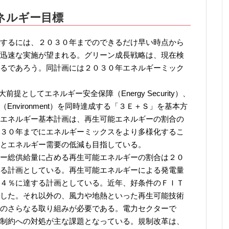
ネルギー目標
するには、２０３０年までのできるだけ早い時点から
迅速な実施が望まれる。グリーン成長戦略は、現在検
るであろう。同計画には２０３０年エネルギーミック
提としてエネルギー安全保障（Energy Security）、
境適合（Environment）を同時達成する「３Ｅ＋Ｓ」を基本方
エネルギー基本計画は、再生可能エネルギーの割合の
３０年までにエネルギーミックスをより多様化するこ
とエネルギー需要の低減も目指している。
ー総供給量に占める再生可能エネルギーの割合は２０
る計画としている。再生可能エネルギーによる発電量
４％に達する計画としている。近年、好条件のＦＩＴ
した。それ以外の、風力や地熱といった再生可能技術
のさらなる取り組みが必要である。電力セクターで
制約への対処が主な課題となっている。規制改革は、