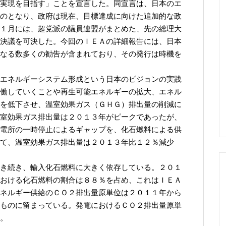
実現を目指す」ことを宣言した。同宣言は、日本のエ
のとなり、政府は現在、目標達成に向けた追加的な政
１月には、超党派の議員連盟がまとめた、先の総理大
決議を可決した。今回のＩＥＡの詳細報告には、日本
なる数多くの勧告が含まれており、その発行は時機を
エネルギーシステム形成という日本のビジョンの実践
働していくことや再生可能エネルギーの拡大、エネル
を低下させ、温室効果ガス（ＧＨＧ）排出量の削減に
室効果ガス排出量は２０１３年がピークであったが、
電所の一時停止によるギャップを、化石燃料による供
て、温室効果ガス排出量は２０１３年比１２％減少
き続き、輸入化石燃料に大きく依存している。２０１
おける化石燃料の割合は８８％を占め、これはＩＥＡ
ネルギー供給のＣＯ２排出量原単位は２０１１年から
ものに留まっている。発電におけるＣＯ２排出量原単
。