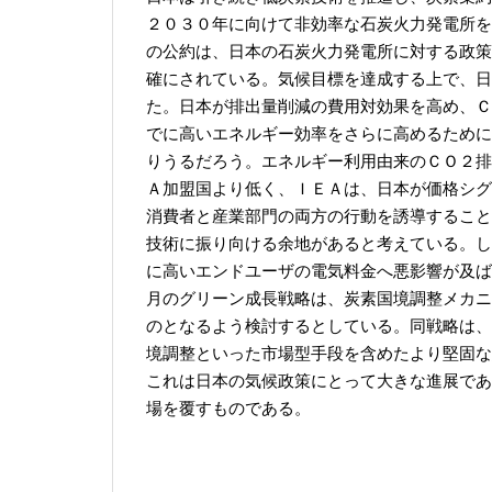
２０３０年に向けて非効率な石炭火力発電所を
の公約は、日本の石炭火力発電所に対する政策
確にされている。気候目標を達成する上で、日
た。日本が排出量削減の費用対効果を高め、Ｃ
でに高いエネルギー効率をさらに高めるために
りうるだろう。エネルギー利用由来のＣＯ２排
Ａ加盟国より低く、ＩＥＡは、日本が価格シグ
消費者と産業部門の両方の行動を誘導すること
技術に振り向ける余地があると考えている。し
に高いエンドユーザの電気料金へ悪影響が及ば
月のグリーン成長戦略は、炭素国境調整メカニ
のとなるよう検討するとしている。同戦略は、
境調整といった市場型手段を含めたより堅固な
これは日本の気候政策にとって大きな進展であ
場を覆すものである。