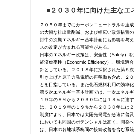
■２０３０年に向けた主なエ
２０５０年までにカーボンニュートラルを達成
の大幅な排出量削減、および幅広い政策措置の
討中の次期エネルギー基本計画にも影響を与え
スの改定が含まれる可能性がある。
日本のエネルギー政策は、安全性（Safety）を大前
経済効率性（Economic Efficiency）、環
針としている。２０１８年に採択された第５次
引き上げと原子力発電所の再稼働も含め、２０
とを目指している。また化石燃料利用の効率化
第５次エネルギー基本計画では、一次エネルギ
１９年の８％から２０３０年には１３％に達す
は、２０１９年の１９％から２０３０年には２
制度により、日本では太陽光発電が急速に普及
においても同国のポテンシャルは高く、開発へ
は、日本の各地域系統間の接続改善を含む系統