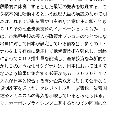
段階的に休廃止するとした最近の発表を歓迎する。こ
を抜本的に転換するという総理大臣の演説のなかで明
本はこれまで規制措置や自主的な合意に主に頼ってき
ＣＵＳその他低炭素技術のイノベーションを育み、す
は、市場型手段の導入が政策オプションのひとつにな
出量に対して日本が設定している価格は、多くのＩＥ
ナルをより有効に活用して低炭素技術を強化し、最終
によってＣＯ２排出量を削減し、産業投資を革新的な
かしこのような価格シグナルは、日本においてはすで
ないよう慎重に策定する必要がある。２０２０年１２
ズムが日本と競合する海外企業双方に対して公平なも
規制改革を通じた、クレジット取引、炭素税、炭素国
経済メカニズムの導入を示唆していると考えられる。
り、カーボンプライシングに関するかつての同国の立