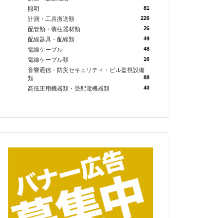
81
照明
226
計測・工具搬送類
26
配管類・装柱器材類
49
配線器具・配線類
48
電線ケーブル
16
電線ケーブル類
音響通信・防災セキュリティ・ビル監視設備
88
類
40
高低圧用機器類・受配電機器類