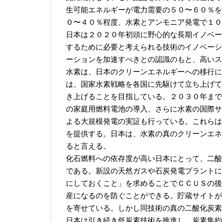
生可能エネルギーが電力需要の５０〜６０％を
０〜４０％程度、水素とアンモニア発電で１０
日本は２０２０年初頭に野心的な長期イノベー
するために必要と考えられる技術のイノベーシ
ーションを加速すべきとの認識のもと、高いス
水素は、日本のクリーンエネルギーへの移行に
は、国家水素戦略を各国に先駆けて立ち上げて
き上げることを目指している。２０３０年まで
の家庭用燃料電池の導入、さらに水素の国際サ
よる大規模発電の実証も行っている。これらは
を提供する。日本は、水素の真のクリーンエネ
ると言える。
化石燃料への依存度が高い日本にとって、二酸
である。新設の天然ガスや石炭発電プラントに
にしておくこと」を求めることでＣＣＵＳの後
産になるのを防ぐことができる。貯蔵サイトが
を寄せている。しかし同技術の真の二酸化炭素
日本は引き続き低炭素技術を推進し、炭素集約