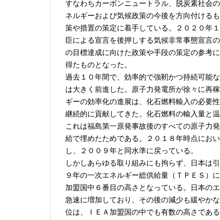
すなわちカーボンニュートラル、脱炭素社会の
ネルギーおよび気候政策の今後を方向付けるも
策や措置の策定に着手している。２０２０年１
臣による宣言を後押しする気候非常事態宣言の
の目標達成に向けた政策や手段の策定の参考に
得たものとなった。
過去１０年間で、効率的で強靭かつ持続可能な
は大きく前進した。原子力発電所が徐々に再稼
ギーの効率化の進展は、化石燃料輸入の必要性
継続的に貢献してきた。化石燃料の輸入量と温
これは福島第一原発事故後のすべての原子力発
給で埋めたためである。２０１８年時点におい
し、２００９年と同水準に戻っている。
しかしあらゆる取り組みにも拘らず、日本は引
９年の一次エネルギー総供給量（ＴＰＥＳ）に
加盟国中６番目の高さとなっている。日本のエ
急速に増加しており、その後の減少も緩やかな
位は、ＩＥＡ加盟国の中でも有数の高さである