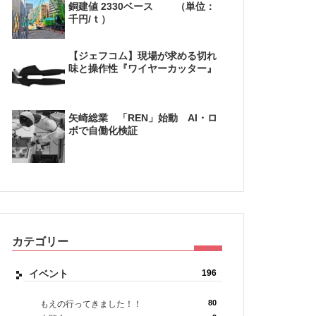
銅建値 2330ベース （単位：
千円/ｔ）
【ジェフコム】現場が求める切れ
味と操作性『ワイヤーカッター』
矢崎総業 「REN」始動 AI・ロ
ボで自働化検証
カテゴリー
イベント
196
80
もえの行ってきました！！