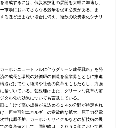
を達成するには、低炭素技術の展開を大幅に加速し、
ー市場においてさらなる競争を促す必要がある。ま
するほど進まない場合に備え、複数の脱炭素化シナリ
カーボンニュートラルに伴うグリーン成長戦略」を発
済の成長と環境の好循環の創造を産業界とともに推進
構造だけでなく経済や社会の変革をももたらし、力強
に基づいている。菅総理はまた、グリーンな変革の前
ジタル化の効果についても言及している。
画に向けて高い成長が見込める１４の分野が特定され
け、再生可能エネルギーの意欲的な拡大、原子力発電
次世代原子炉、カーボンリサイクルなどの新技術の展
ての参考値として、同戦略は、２０５０年において再