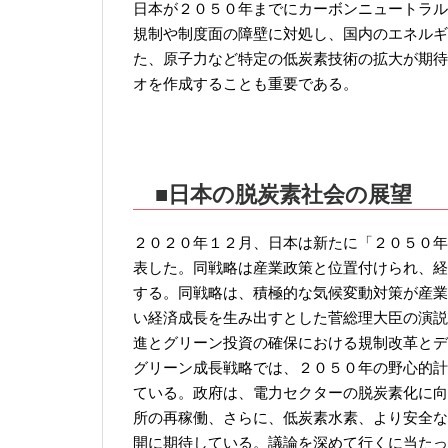
日本が２０５０年までにカーボンニュートラル
規制や制度面の障壁に対処し、国内のエネルギ
た、原子力など特定の低炭素技術の拡大が期待
オを作成することも重要である。
■日本の脱炭素社会の展望
２０２０年１２月、日本は新たに「２０５０年
表した。同戦略は産業政策と位置付けられ、経
する。同戦略は、積極的な気候変動対策が産業
い経済成長を生み出すとした菅総理大臣の演説
進とグリーン投資の確保における規制改革とデ
グリーン成長戦略では、２０５０年の野心的計
ている。政府は、電力セクターの脱炭素化に向
所の再稼働、さらに、低炭素水素、より安全な
開に期待している。議論を深めて行くに当たっ