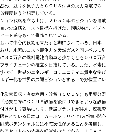
占め、残りを原子力とＣＣＵＳ付きの火力発電で３
％程度賄うと想定している。
ション戦略を立ち上げ、２０５０年のビジョンを達成
ョンの道筋とコスト目標を掲げた。同戦略は、イノベ
ピード感をもって推進されている。
おいて中心的役割を果たすと期待されている。日本
おり、水素のコスト競争力を天然ガスと同レベルに引
に８０万台の燃料電池自動車と少なくとも５００万台
プライチェーンの確立を目指している。また、水素に
すべて、世界のエネルギーコミュニティに貴重な学び
ルギー化を世界の共通ビジョンとする上で好位置にい
化炭素回収・有効利用・貯留（ＣＣＵＳ）も重要分野
「必要な際にＣＣＵＳ設備を後付けできるような設備
付けがより容易になり、新設プラントが将来、座礁資
限られている日本は、カーボンリサイクルに強い関心
削減ポテンシャルには不確実性があることを考慮し、
型アセットへの依存を軽減すべきである。ＩＥＡは、