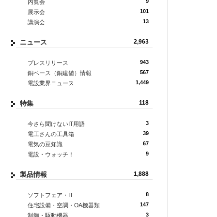
9
内覧会
101
展示会
13
講演会
ニュース
2,963
943
プレスリリース
567
銅ベース（銅建値）情報
1,449
電設業界ニュース
特集
118
3
今さら聞けないIT用語
39
電工さんの工具箱
67
電気の豆知識
9
電設・ウォッチ！
製品情報
1,888
8
ソフトフェア・IT
147
住宅設備・空調・OA機器類
3
制御・駆動機器