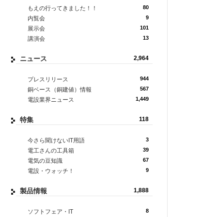
80
もえの行ってきました！！
9
内覧会
101
展示会
13
講演会
ニュース
2,964
944
プレスリリース
567
銅ベース（銅建値）情報
1,449
電設業界ニュース
特集
118
3
今さら聞けないIT用語
39
電工さんの工具箱
67
電気の豆知識
9
電設・ウォッチ！
製品情報
1,888
8
ソフトフェア・IT