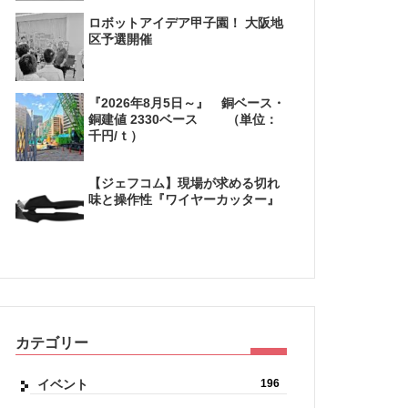
ロボットアイデア甲子園！ 大阪地
区予選開催
『2026年8月5日～』 銅ベース・
銅建値 2330ベース （単位：
千円/ｔ）
【ジェフコム】現場が求める切れ
味と操作性『ワイヤーカッター』
カテゴリー
イベント
196