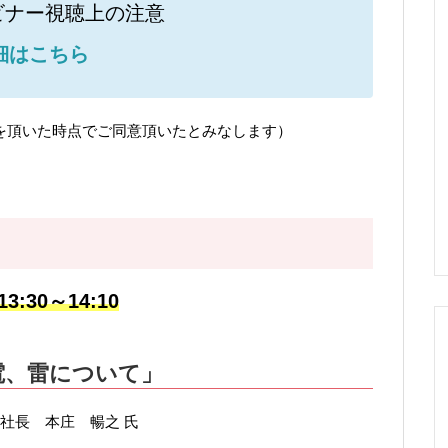
ェビナー視聴上の注意
細はこちら
を頂いた時点でご同意頂いたとみなします）
3:30～14:10
電、雷について」
社長 本庄 暢之 氏