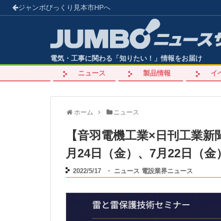
ジャンボびっくり見本市
HPへ
電気・工事に関わる「知りたい！」情報をお届け
ニュース
製品情報
イ
ホーム
ニュース
【音羽電機工業×日刊工業新
月24日（金）、7月22日（
2022/5/17
・
ニュース
電設業界ニュース