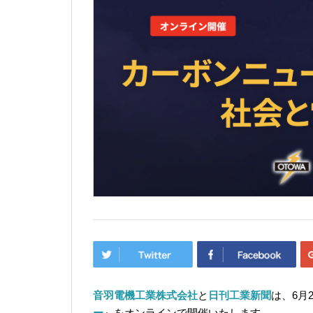
音羽電機工業株式会社
と
日刊工業新聞
は、6月
ー
』をオンラインで開催いたします。