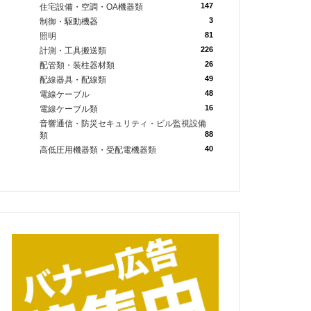
147
住宅設備・空調・OA機器類
3
制御・駆動機器
81
照明
226
計測・工具搬送類
26
配管類・装柱器材類
49
配線器具・配線類
48
電線ケーブル
16
電線ケーブル類
音響通信・防災セキュリティ・ビル監視設備
88
類
40
高低圧用機器類・受配電機器類