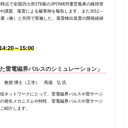
時点で全国25カ所278基のJPOWER運営風車の維持管
や課題、落雷による被害例を報告します。また2011～
機工業（株）と共同で実施した、落雷検出装置の開発経緯
4:20～15:00
た雷電磁界パルスのシミュレーション」
 教授 博士（工学） 馬場 弘 氏
信ネットワークにとって、雷電磁界パルスや雷サージ
の発生メカニズムや特性、雷電磁界パルスや雷サージ
ご紹介します。