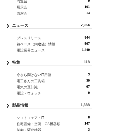
9
内覧会
101
展示会
13
講演会
ニュース
2,964
944
プレスリリース
567
銅ベース（銅建値）情報
1,449
電設業界ニュース
特集
118
3
今さら聞けないIT用語
39
電工さんの工具箱
67
電気の豆知識
9
電設・ウォッチ！
製品情報
1,888
8
ソフトフェア・IT
147
住宅設備・空調・OA機器類
3
制御・駆動機器