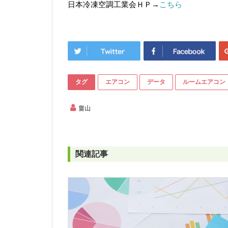
日本冷凍空調工業会ＨＰ→
こちら
タグ
エアコン
データ
ルームエアコン
畠山
関連記事