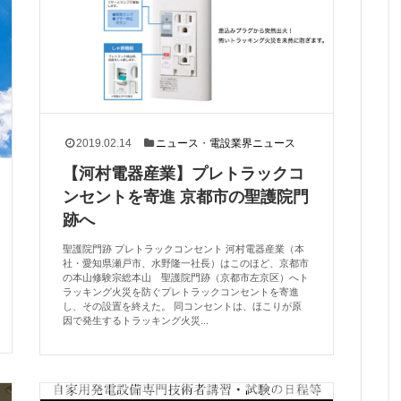
2019.02.14
ニュース
・
電設業界ニュース
【河村電器産業】プレトラックコ
ンセントを寄進 京都市の聖護院門
跡へ
聖護院門跡 プレトラックコンセント 河村電器産業（本
社・愛知県瀬戸市、水野隆一社長）はこのほど、京都市
の本山修験宗総本山 聖護院門跡（京都市左京区）へト
ラッキング火災を防ぐプレトラックコンセントを寄進
し、その設置を終えた。 同コンセントは、ほこりが原
因で発生するトラッキング火災...