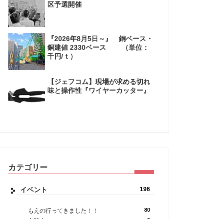
区予選開催
『2026年8月5日～』 銅ベース・
銅建値 2330ベース （単位：
千円/ｔ）
【ジェフコム】現場が求める切れ
味と操作性『ワイヤーカッター』
カテゴリー
イベント
196
80
もえの行ってきました！！