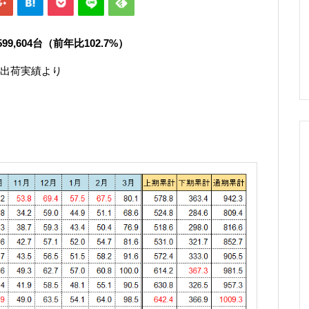
,604
台（前年比102.7
%）
出荷実績より
）