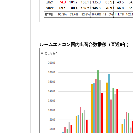
ル
ームエアコン国内出荷台数推移（直近6年）