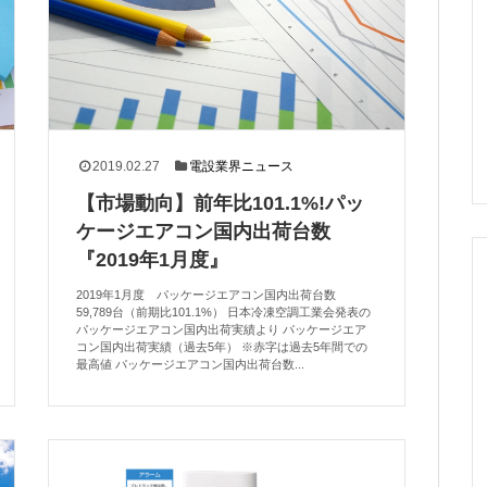
2019.02.27
電設業界ニュース
【市場動向】前年比101.1%!パッ
ケージエアコン国内出荷台数
『2019年1月度』
2019年1月度 パッケージエアコン国内出荷台数
59,789台（前期比101.1%） 日本冷凍空調工業会発表の
パッケージエアコン国内出荷実績より パッケージエア
コン国内出荷実績（過去5年） ※赤字は過去5年間での
最高値 パッケージエアコン国内出荷台数...