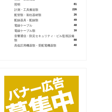
81
照明
226
計測・工具搬送類
26
配管類・装柱器材類
49
配線器具・配線類
48
電線ケーブル
16
電線ケーブル類
音響通信・防災セキュリティ・ビル監視設備
88
類
40
高低圧用機器類・受配電機器類