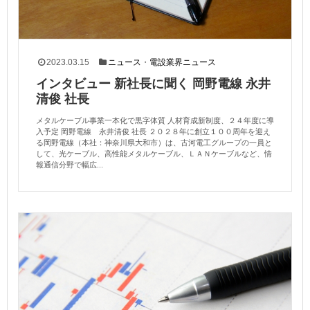
2023.03.15
ニュース
・
電設業界ニュース
インタビュー 新社長に聞く 岡野電線 永井
清俊 社長
メタルケーブル事業一本化で黒字体質 人材育成新制度、２４年度に導
入予定 岡野電線 永井清俊 社長 ２０２８年に創立１００周年を迎え
る岡野電線（本社：神奈川県大和市）は、古河電工グループの一員と
して、光ケーブル、高性能メタルケーブル、ＬＡＮケーブルなど、情
報通信分野で幅広...