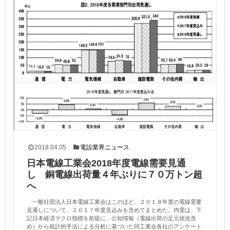
2018.04.05
電設業界ニュース
日本電線工業会2018年度電線需要見通
し 銅電線出荷量４年ぶりに７０万トン超
へ
一般社団法人日本電線工業会はこのほど、２０１８年度の電線需要
見通しについて、２０１７年度見込みを含めてまとめた。内需は、下
記日本経済マクロ指標を前提に、公知情報（電線出荷の足元状況含
め）から統計的手法による分析に基づいた同工業会各社のアンケート