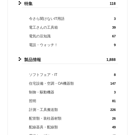
特集
118
今さら聞けないIT用語
3
電工さんの工具箱
39
電気の豆知識
67
電設・ウォッチ！
9
製品情報
1,888
ソフトフェア・IT
8
住宅設備・空調・OA機器類
147
制御・駆動機器
3
照明
81
計測・工具搬送類
226
配管類・装柱器材類
26
配線器具・配線類
49