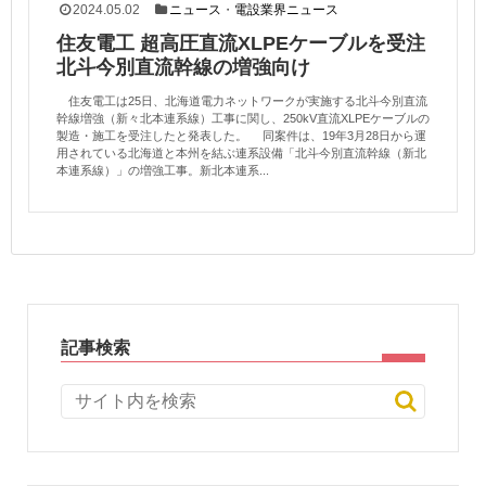
2024.05.02
ニュース
・
電設業界ニュース
住友電工 超高圧直流XLPEケーブルを受注
北斗今別直流幹線の増強向け
住友電工は25日、北海道電力ネットワークが実施する北斗今別直流
幹線増強（新々北本連系線）工事に関し、250kV直流XLPEケーブルの
製造・施工を受注したと発表した。 同案件は、19年3月28日から運
用されている北海道と本州を結ぶ連系設備「北斗今別直流幹線（新北
本連系線）」の増強工事。新北本連系...
記事検索