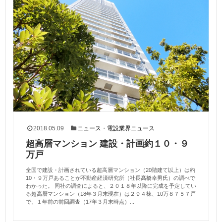
2018.05.09
ニュース
・
電設業界ニュース
超高層マンション 建設・計画約１０・９
万戸
全国で建設・計画されている超高層マンション（20階建て以上）は約
10・９万戸あることが不動産経済研究所（社長髙橋幸男氏）の調べで
わかった。 同社の調査によると、２０１８年以降に完成を予定してい
る超高層マンション（18年３月末現在）は２９４棟、10万８７５７戸
で、１年前の前回調査（17年３月末時点）...