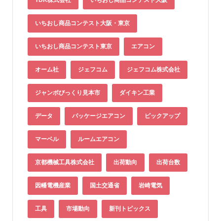
TDK株式会社
いちおし商品コンテスト大阪
いちおし商品コンテスト大阪・東京
いちおし商品コンテスト東京
エアコン
オーム社
ジェフコム
ジェフコム株式会社
ジャンボびっくり見本市
ダイキン工業
データ
パッケージエアコン
ピックアップ
マーベル
ルームエアコン
京都機械工具株式会社
出荷動向
出荷台数
因幡電機産業
国土交通省
岩崎電気
工具
市場動向
新刊トピックス