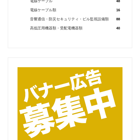
電線ケーブル
48
電線ケーブル類
16
音響通信・防災セキュリティ・ビル監視設備類
88
高低圧用機器類・受配電機器類
40