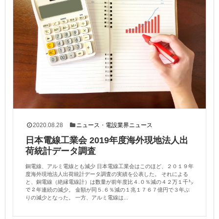
2020.08.28
ニュース
・
電設業界ニュース
日本電線工業会 2019年度海外現地法人出
荷統計データ調査
銅電線、アルミ電線とも減少 日本電線工業会はこのほど、２０１９年
度海外現地法人出荷統計データ調査の実績を公表した。 それによる
と、銅電線（絶縁電線計）は数量が前年度比４.０％減の４２万１千㌧
で２年連続の減少。 金額が同５.６％減の１兆１７６７億円で３年ぶ
りの減少となった。 一方、アルミ電線は...