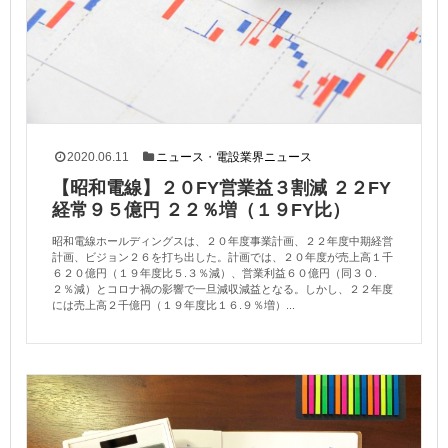
2020.06.11
ニュース
・
電設業界ニュース
【昭和電線】２０FY営業益３割減 ２２FY
経常９５億円 ２２％増（１９FY比）
昭和電線ホールディングスは、２０年度事業計画、２２年度中期経営
計画、ビジョン２６を打ち出した。計画では、２０年度が売上高１千
６２０億円（１９年度比５.３％減）、営業利益６０億円（同３０.
２％減）とコロナ禍の影響で一旦減収減益となる。しかし、２２年度
には売上高２千億円（１９年度比１６.９％増）...