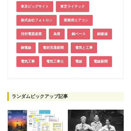
東京ビッグサイト
東芝ライテック
株式会社フォトロン
業務用エアコン
河村電器産業
為替
銅ベース
銅建値
銅電線
電材流通新聞
電気と工事
電気工事
電気工事士
電線
電線新聞
ランダムピックアップ記事