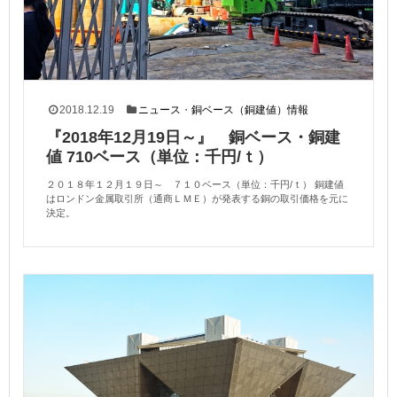
2018.12.19
ニュース
・
銅ベース（銅建値）情報
『2018年12月19日～』 銅ベース・銅建
値 710ベース（単位：千円/ｔ）
２０１８年１２月１９日～ ７１０ベース（単位：千円/ｔ） 銅建値
はロンドン金属取引所（通商ＬＭＥ）が発表する銅の取引価格を元に
決定。