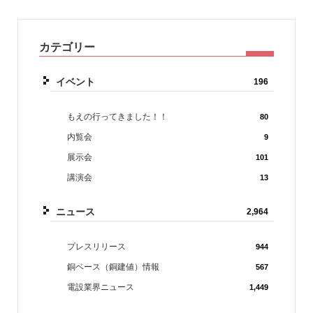
カテゴリー
イベント
196
もえの行ってきました！！
80
内覧会
9
展示会
101
講演会
13
ニュース
2,964
プレスリリース
944
銅ベース（銅建値）情報
567
電設業界ニュース
1,449