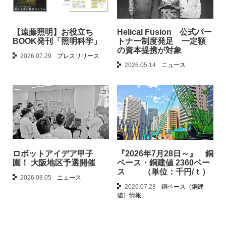
【遠藤照明】お役立ち
Helical Fusion 公式パー
BOOK発刊「照明科学」
トナー制度発足 一定額
の資本提携が対象
2026.07.29
プレスリリース
2026.05.14
ニュース
ロボットアイデア甲子
『2026年7月28日～』 銅
園！ 大阪地区予選開催
ベース・銅建値 2360ベー
ス （単位：千円/ｔ）
2026.08.05
ニュース
2026.07.28
銅ベース（銅建
値）情報