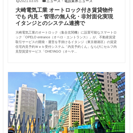
2021.03.05
ニュース
・
電設業界ニュース
大崎電気工業 オートロック付き賃貸物件
でも 内見・管理の無人化・非対面化実現
イタンジとのシステム連携で
大崎電気工業のオートロック（集合玄関機）に設置可能なスマートロ
ック「OPELO entrance（オペロ・エントランス）」が、不動産賃貸
取引サービスの開発・運営を手掛けるイタンジ（東京都港区）の賃貸
住宅内見予約Ｗｅｂ受付システム「内見予約くん」ならびにセルフ内
見型賃貸サービス「OHEYAGO（オヘヤ...