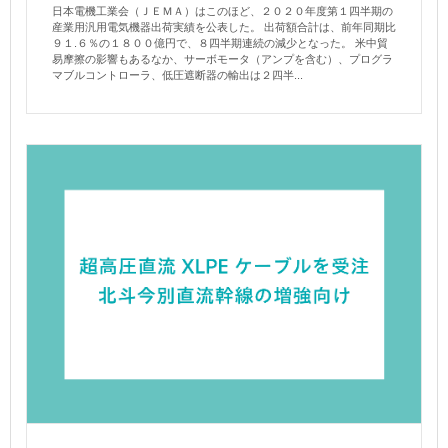
日本電機工業会（ＪＥＭＡ）はこのほど、２０２０年度第１四半期の
産業用汎用電気機器出荷実績を公表した。 出荷額合計は、前年同期比
９１.６％の１８００億円で、８四半期連続の減少となった。 米中貿
易摩擦の影響もあるなか、サーボモータ（アンプを含む）、プログラ
マブルコントローラ、低圧遮断器の輸出は２四半...