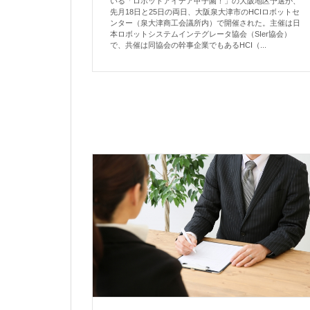
いる「ロボットアイデア甲子園！」の大阪地区予選が、
先月18日と25日の両日、大阪泉大津市のHCIロボットセ
ンター（泉大津商工会議所内）で開催された。主催は日
本ロボットシステムインテグレータ協会（SIer協会）
で、共催は同協会の幹事企業でもあるHCI（...