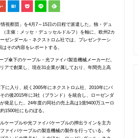
事情視察団」を4月7～15日の日程で派遣した。独・デュ
026」（主催：メッセ・デュッセルドルフ）を軸に、欧州2カ
ーゼンダール・ネクストロム社では、プレゼンテーシ
回はその内容をレポートする。
ループ傘下のケーブル・光ファイバ製造機械メーカーだ。
ーストリアで創業し、現在31企業が属しており、年間売上高
に入り、続く2005年にネクストロム社、2010年にバ
の後2015年に3社（ブランド）を統合し、ローゼンダ
発足した。24年度の同社の売上高は1億9400万ユーロ
約1500社にものぼる。
ルケーブルや光ファイバケーブルの押出ラインを主力
ファイバケーブルの製造機械の製作を行っている。今