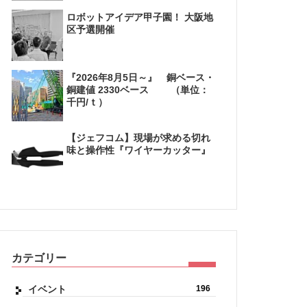
ロボットアイデア甲子園！ 大阪地
区予選開催
『2026年8月5日～』 銅ベース・
銅建値 2330ベース （単位：
千円/ｔ）
【ジェフコム】現場が求める切れ
味と操作性『ワイヤーカッター』
カテゴリー
イベント
196