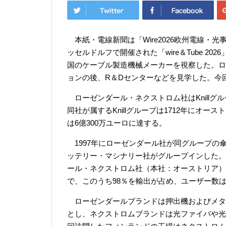
本紙・電線新聞は「Wire2026欧州電線・光
ッセルドルフで開催された「wire＆Tube 2
国のケーブル製造機械メーカーを視察した。ロ
ョンの後、R＆Dセンターなどを見学した。今
ローゼンダール・ネクストロム社はKnillグ
同社が属するKnillグループは1712年にオ
は6億300万ユーロに達する。
1997年にローゼンダール社が同グループの傘下
ッテリー・マシナリー社がグループインした。そ
ール・ネクストロム社（本社：オーストリア）が
で、このうち98％を輸出が占め、ユーザー数は
ローゼンダールブランドは押出機およびメタ
とし、ネクストロムブランドは光ファイバや光