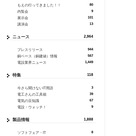
80
もえの行ってきました！！
9
内覧会
101
展示会
13
講演会
ニュース
2,964
944
プレスリリース
567
銅ベース（銅建値）情報
1,449
電設業界ニュース
特集
118
3
今さら聞けないIT用語
39
電工さんの工具箱
67
電気の豆知識
9
電設・ウォッチ！
製品情報
1,888
8
ソフトフェア・IT