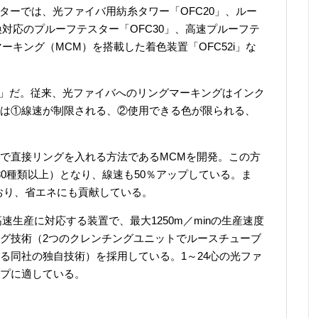
ターでは、光ファイバ用紡糸タワー「OFC20」、ルー
換対応のプルーフテスター「OFC30」、高速プルーフテ
ーキング（MCM）を搭載した着色装置「OFC52i」な
2i」だ。従来、光ファイバへのリングマーキングはインク
は①線速が制限される、②使用できる色が限られる、
で直接リングを入れる方法であるMCMを開発。この方
0種類以上）となり、線速も50％アップしている。ま
ており、省エネにも貢献している。
速生産に対応する装置で、最大1250m／minの生産速度
グ技術（2つのクレンチングユニットでルースチューブ
る同社の独自技術）を採用している。1～24心の光ファ
プに適している。