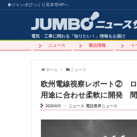
ジャンボびっくり見本市
HPへ
電気・工事に関わる「知りたい！」情報をお届け
ニュース
製品情報
イ
ホーム
ニュース
欧州電線視察レポート② 
用途に合わせ柔軟に開発 
2026/6/9
・
ニュース
電設業界ニュース