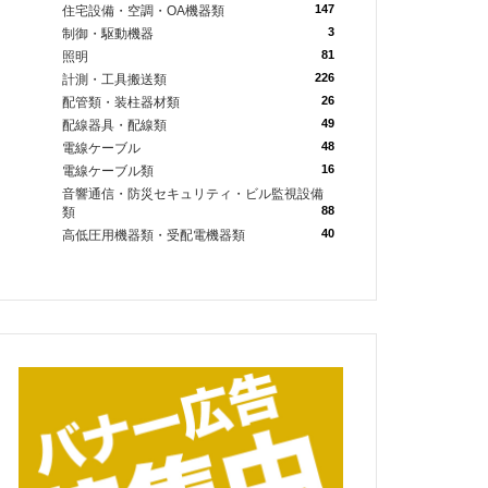
147
住宅設備・空調・OA機器類
3
制御・駆動機器
81
照明
226
計測・工具搬送類
26
配管類・装柱器材類
49
配線器具・配線類
48
電線ケーブル
16
電線ケーブル類
音響通信・防災セキュリティ・ビル監視設備
88
類
40
高低圧用機器類・受配電機器類