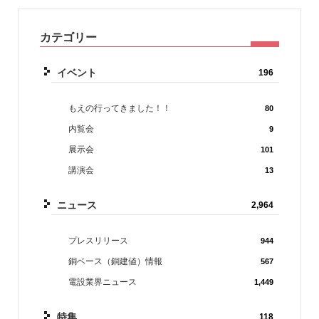
カテゴリー
イベント
196
もえの行ってきました！！
80
内覧会
9
展示会
101
講演会
13
ニュース
2,964
プレスリリース
944
銅ベース（銅建値）情報
567
電設業界ニュース
1,449
特集
118