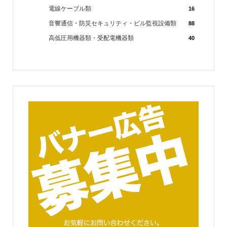
電線ケーブル類
16
音響通信・防災セキュリティ・ビル監視設備類
88
高低圧用機器類・受配電機器類
40