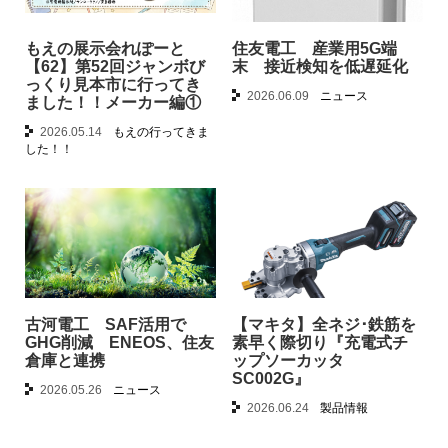
もえの展示会れぽーと
住友電工 産業用5G端
【62】第52回ジャンボび
末 接近検知を低遅延化
っくり見本市に行ってき
2026.06.09
ニュース
ました！！メーカー編①
2026.05.14
もえの行ってきま
した！！
古河電工 SAF活用で
【マキタ】全ネジ･鉄筋を
GHG削減 ENEOS、住友
素早く際切り『充電式チ
倉庫と連携
ップソーカッタ
SC002G』
2026.05.26
ニュース
2026.06.24
製品情報