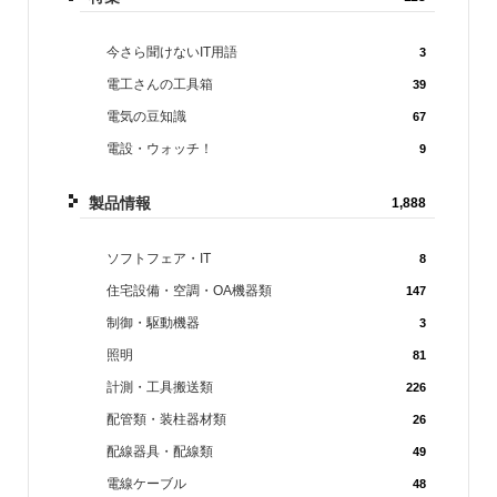
今さら聞けないIT用語
3
電工さんの工具箱
39
電気の豆知識
67
電設・ウォッチ！
9
製品情報
1,888
ソフトフェア・IT
8
住宅設備・空調・OA機器類
147
制御・駆動機器
3
照明
81
計測・工具搬送類
226
配管類・装柱器材類
26
配線器具・配線類
49
電線ケーブル
48