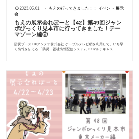
2023.05.01
・
もえの行ってきました！！
イベント
展示
会
もえの展示会れぽーと【42】第49回ジャン
ボびっくり⾒本市に⾏ってきました！テー
マゾーン編②
防災ブース DXアンテナ株式会社 ケーブルテレビ網を利用して、いち早
く情報を伝える 「防災・福祉情報配信システム DXマルチキャス...