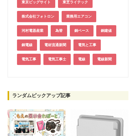
東京ビッグサイト
東芝ライテック
株式会社フォトロン
業務用エアコン
河村電器産業
為替
銅ベース
銅建値
銅電線
電材流通新聞
電気と工事
電気工事
電気工事士
電線
電線新聞
ランダムピックアップ記事