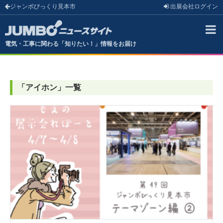
ジャンボびっくり見本市
出展会社
ログイン
電気・工事に関わる「知りたい！」情報をお届け
「
アイホン
」
一覧