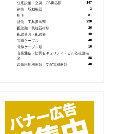
147
住宅設備・空調・OA機器類
3
制御・駆動機器
81
照明
226
計測・工具搬送類
26
配管類・装柱器材類
49
配線器具・配線類
48
電線ケーブル
16
電線ケーブル類
音響通信・防災セキュリティ・ビル監視設備
88
類
40
高低圧用機器類・受配電機器類