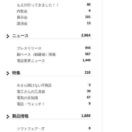
80
もえの行ってきました！！
9
内覧会
101
展示会
13
講演会
ニュース
2,964
944
プレスリリース
567
銅ベース（銅建値）情報
1,449
電設業界ニュース
特集
118
3
今さら聞けないIT用語
39
電工さんの工具箱
67
電気の豆知識
9
電設・ウォッチ！
製品情報
1,888
8
ソフトフェア・IT