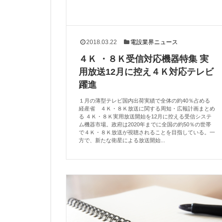
2018.03.22
電設業界ニュース
４Ｋ ・８Ｋ受信対応機器特集 実
用放送12月に控え４Ｋ対応テレビ
躍進
１月の薄型テレビ国内出荷実績で全体の約40％占める
経産省 ４Ｋ・８Ｋ放送に関する周知・広報計画まとめ
る ４Ｋ・８Ｋ実用放送開始を12月に控える受信システ
ム機器市場。政府は2020年までに全国の約50％の世帯
で４Ｋ・８Ｋ放送が視聴されることを目指している。一
方で、新たな衛星による放送開始...