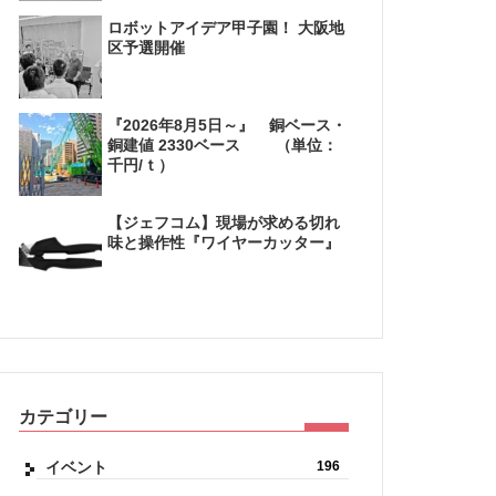
ロボットアイデア甲子園！ 大阪地
区予選開催
『2026年8月5日～』 銅ベース・
銅建値 2330ベース （単位：
千円/ｔ）
【ジェフコム】現場が求める切れ
味と操作性『ワイヤーカッター』
カテゴリー
イベント
196