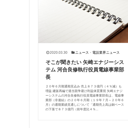
2020.03.30
ニュース
・
電設業界ニュース
そこが聞きたい 矢崎エナジーシス
テム 河合良修執行役員電線事業部
長
２０年６月期通期見込み 売上８７３億円（４％減）も
増益 建販再編で過当競争避け利益体質重視 矢崎エナジ
ーシステムの河合良修執行役員電線事業部長は、電線事
業部（非連結）の２０年６月期（１９年７月～２０年６
月）の通期業績見通しについて「通期売上高は銅ベース
の下落で８７３億円（前年度比４％...