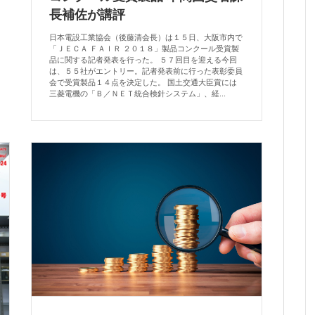
長補佐が講評
日本電設工業協会（後藤清会長）は１５日、大阪市内で
「ＪＥＣＡ ＦＡＩＲ ２０１８」製品コンクール受賞製
品に関する記者発表を行った。 ５７回目を迎える今回
は、５５社がエントリー。記者発表前に行った表彰委員
会で受賞製品１４点を決定した。 国土交通大臣賞には
三菱電機の「Ｂ／ＮＥＴ統合検針システム」、経...