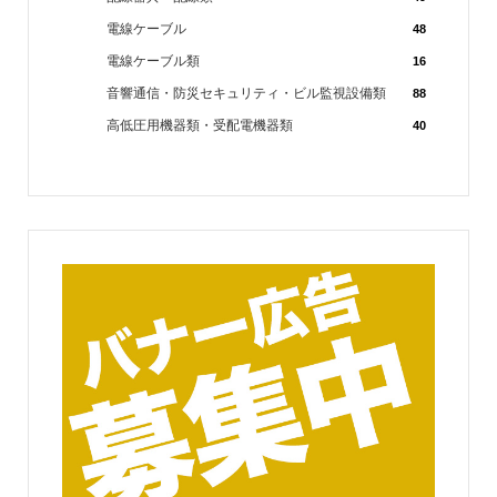
電線ケーブル
48
電線ケーブル類
16
音響通信・防災セキュリティ・ビル監視設備類
88
高低圧用機器類・受配電機器類
40