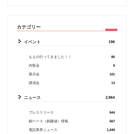
カテゴリー
イベント
196
もえの行ってきました！！
80
内覧会
9
展示会
101
講演会
13
ニュース
2,964
プレスリリース
944
銅ベース（銅建値）情報
567
電設業界ニュース
1,449