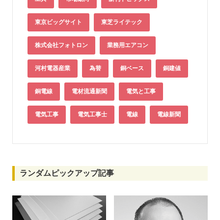
東京ビッグサイト
東芝ライテック
株式会社フォトロン
業務用エアコン
河村電器産業
為替
銅ベース
銅建値
銅電線
電材流通新聞
電気と工事
電気工事
電気工事士
電線
電線新聞
ランダムピックアップ記事