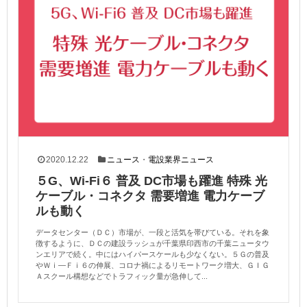
2020.12.22
ニュース
・
電設業界ニュース
５G、Wi-Fi６ 普及 DC市場も躍進 特殊 光
ケーブル・コネクタ 需要増進 電力ケーブ
ルも動く
データセンター（ＤＣ）市場が、一段と活気を帯びている。それを象
徴するように、ＤＣの建設ラッシュが千葉県印西市の千葉ニュータウ
ンエリアで続く。中にはハイパースケールも少なくない。５Ｇの普及
やＷｉ―Ｆｉ６の伸展、コロナ禍によるリモートワーク増大、ＧＩＧ
Ａスクール構想などでトラフィック量が急伸して...