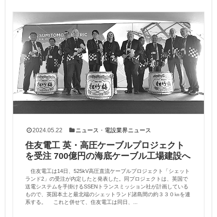
2024.05.22
ニュース
・
電設業界ニュース
住友電工 英・高圧ケーブルプロジェクト
を受注 700億円の海底ケーブル工場建設へ
住友電工は14日、525kV高圧直流ケーブルプロジェクト「シェット
ランド2」の受注が内定したと発表した。同プロジェクトは、英国で
送電システムを手掛けるSSENトランスミッション社が計画している
もので、英国本土と最北端のシェットランド諸島間の約３３０㎞を連
系する。 これと併せて、住友電工は同日、...