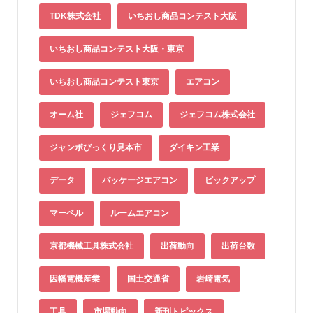
TDK株式会社
いちおし商品コンテスト大阪
いちおし商品コンテスト大阪・東京
いちおし商品コンテスト東京
エアコン
オーム社
ジェフコム
ジェフコム株式会社
ジャンボびっくり見本市
ダイキン工業
データ
パッケージエアコン
ピックアップ
マーベル
ルームエアコン
京都機械工具株式会社
出荷動向
出荷台数
因幡電機産業
国土交通省
岩崎電気
工具
市場動向
新刊トピックス