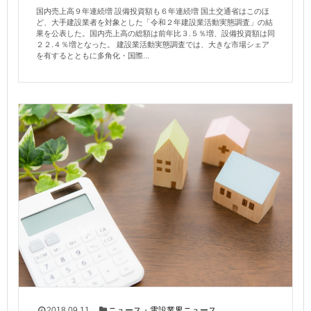
国内売上高９年連続増 設備投資額も６年連続増 国土交通省はこのほ
ど、大手建設業者を対象とした「令和２年建設業活動実態調査」の結
果を公表した。国内売上高の総額は前年比３.５％増、設備投資額は同
２２.４％増となった。 建設業活動実態調査では、大きな市場シェア
を有するとともに多角化・国際...
2018.09.11
ニュース
・
電設業界ニュース