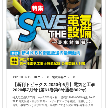
2020.06.15
ニュース
・
電設業界ニュース
【新刊トピックス 2020年6月】電気と工事
2020年7月号 (第61巻第8号通巻802号)
特大号定価1,870円（本体1,700円＋税） 発売日2020/06/15 特集 SAVE
THE 電気設備～浸水対策考～ ハザードマップを確認、活用しよう／
電気工事業で行う浸水対策例／簡易的にできる浸水対策 編集部 大雨