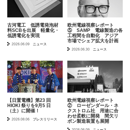
古河電工 低誘電発泡材
欧州電線視察レポート
料SCBを出展 軽量化・
⑤ SAMP 電線製造の各
低誘電化を実現
工程間を自動化 アジア
市場でシェア拡大を計画
2026.06.09
ニュース
2026.06.30
ニュース
【日置電機】第23 回
欧州電線視察レポート
HIOKI 祭りを9月5 日
② ローゼンダール・ネ
（土）に開催！
クストロム社 用途に合
わせ柔軟に開発 間欠リ
2026.08.06
プレスリリース
ボン製造装置も展開
2026.06.09
ニュース