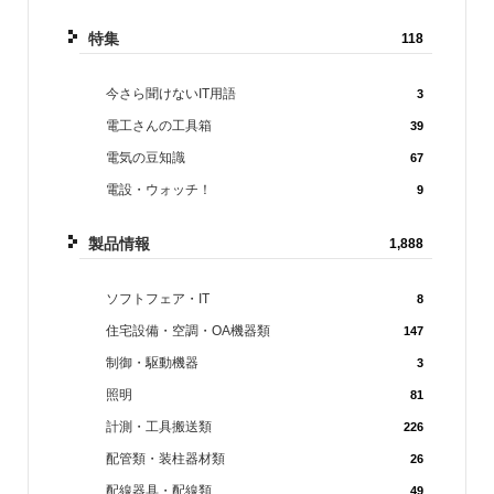
特集
118
今さら聞けないIT用語
3
電工さんの工具箱
39
電気の豆知識
67
電設・ウォッチ！
9
製品情報
1,888
ソフトフェア・IT
8
住宅設備・空調・OA機器類
147
制御・駆動機器
3
照明
81
計測・工具搬送類
226
配管類・装柱器材類
26
配線器具・配線類
49