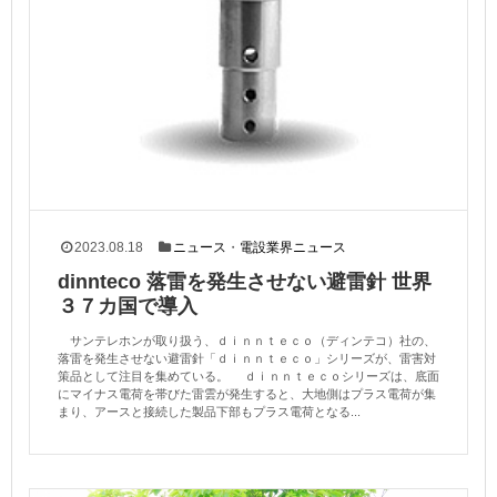
2023.08.18
ニュース
・
電設業界ニュース
dinnteco 落雷を発生させない避雷針 世界
３７カ国で導入
サンテレホンが取り扱う、ｄｉｎｎｔｅｃｏ（ディンテコ）社の、
落雷を発生させない避雷針「ｄｉｎｎｔｅｃｏ」シリーズが、雷害対
策品として注目を集めている。 ｄｉｎｎｔｅｃｏシリーズは、底面
にマイナス電荷を帯びた雷雲が発生すると、大地側はプラス電荷が集
まり、アースと接続した製品下部もプラス電荷となる...