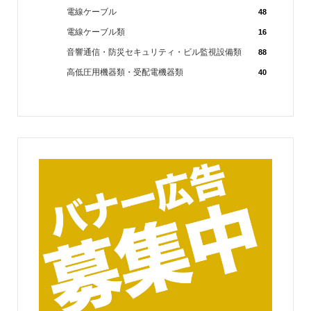
電線ケーブル
48
電線ケーブル類
16
音響通信・防災セキュリティ・ビル監視設備類
88
高低圧用機器類・受配電機器類
40