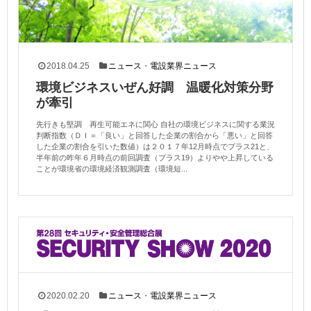
2018.04.25
ニュース
・
電設業界ニュース
環境ビジネスいぜん好調 温暖化対策分野
が牽引
先行きも堅調 再生可能エネに関心 自社の環境ビジネスに関する業況
判断指数（ＤＩ＝「良い」と回答した企業の割合から「悪い」と回答
した企業の割合を引いた数値）は２０１７年12月時点でプラス21と、
半年前の昨年６月時点の前回調査（プラス19）よりやや上昇している
ことが環境省の環境経済観測調査（環境短...
2020.02.20
ニュース
・
電設業界ニュース