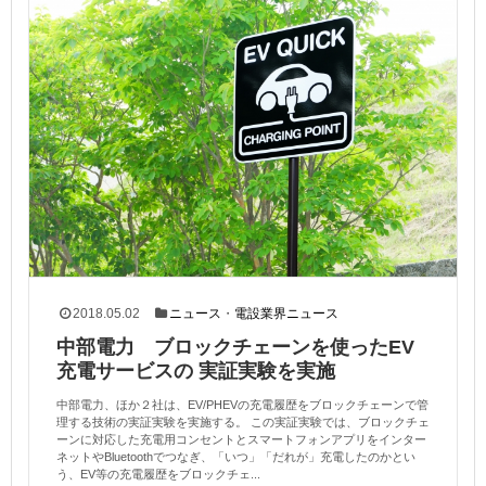
2018.05.02
ニュース
・
電設業界ニュース
中部電力 ブロックチェーンを使ったEV
充電サービスの 実証実験を実施
中部電力、ほか２社は、EV/PHEVの充電履歴をブロックチェーンで管
理する技術の実証実験を実施する。 この実証実験では、ブロックチェ
ーンに対応した充電用コンセントとスマートフォンアプリをインター
ネットやBluetoothでつなぎ、「いつ」「だれが」充電したのかとい
う、EV等の充電履歴をブロックチェ...