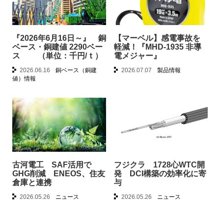
『2026年6月16日～』 銅
【マーベル】感電事故を
ベース・銅建値 2290ベー
軽減！『MHD-1935 非導
ス （単位：千円/ｔ）
電メジャー』
2026.06.16
銅ベース（銅建
2026.07.07
製品情報
値）情報
古河電工 SAF活用で
フジクラ 1728心WTC開
GHG削減 ENEOS、住友
発 DCI構築の効率化に寄
倉庫と連携
与
2026.05.26
ニュース
2026.05.26
ニュース