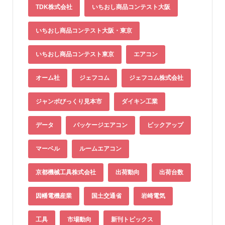
TDK株式会社
いちおし商品コンテスト大阪
いちおし商品コンテスト大阪・東京
いちおし商品コンテスト東京
エアコン
オーム社
ジェフコム
ジェフコム株式会社
ジャンボびっくり見本市
ダイキン工業
データ
パッケージエアコン
ピックアップ
マーベル
ルームエアコン
京都機械工具株式会社
出荷動向
出荷台数
因幡電機産業
国土交通省
岩崎電気
工具
市場動向
新刊トピックス