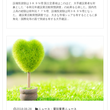
設備投資額は３８.９％増 国土交通省はこのほど、大手建設業者を対
象とした「令和元年建設業活動実態調査」の結果を公表した。国内売
上高の総額は前年比７.７％増、設備投資額は同３８.９％増となっ
た。 建設業活動実態調査では、大きな市場シェアを有するとともに多
角化・国際化等の面で実績を有する大手建設...
2018.06.28
ニュース
・
電設業界ニュース