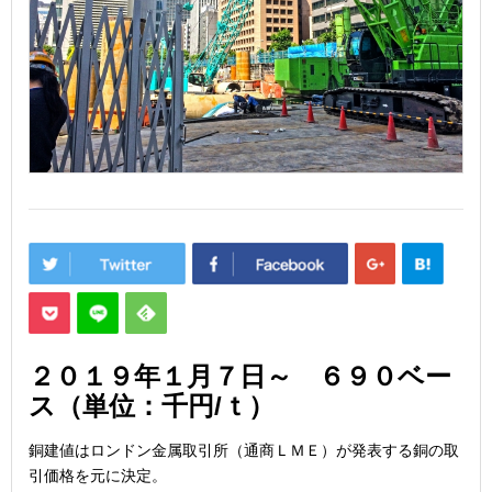
２０１９年１月７日
～ ６９０
ベー
ス（単位：千円/ｔ）
銅建値はロンドン金属取引所（通商ＬＭＥ）が発表する銅の取
引価格を元に決定。