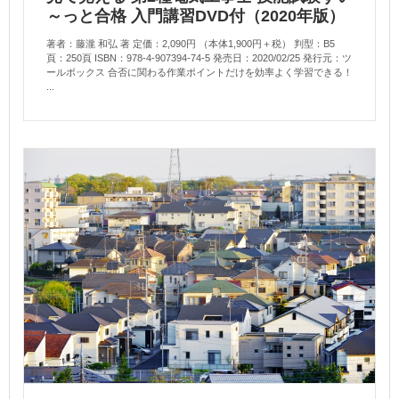
～っと合格 入門講習DVD付（2020年版）
著者：藤瀧 和弘 著 定価：2,090円 （本体1,900円＋税） 判型：B5
頁：250頁 ISBN：978-4-907394-74-5 発売日：2020/02/25 発行元：ツ
ールボックス 合否に関わる作業ポイントだけを効率よく学習できる！
...