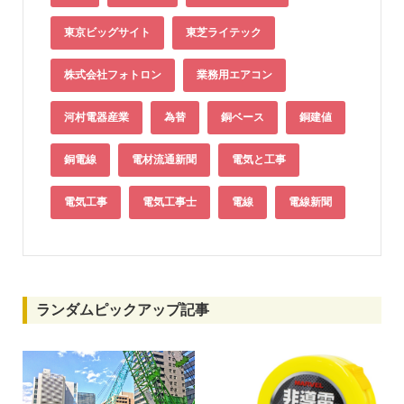
東京ビッグサイト
東芝ライテック
株式会社フォトロン
業務用エアコン
河村電器産業
為替
銅ベース
銅建値
銅電線
電材流通新聞
電気と工事
電気工事
電気工事士
電線
電線新聞
ランダムピックアップ記事