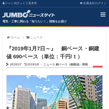
ジャンボびっくり見本市
出展会社
ログイン
電気・工事に関わる「知りたい！」情報をお届け
ホーム
ニュース
『2019年1月7日～』 銅ベース・銅建
値 690ベース（単位：千円/ｔ）
2019/1/7
2019/1/8
・
ニュース
銅ベース（銅建値）情報