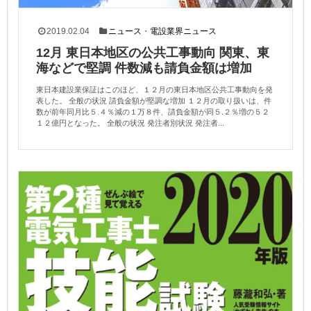
2019.02.04
ニュース
・
電設業界ニュース
12月 東日本地区の公共工事動向 関東、東
海などで堅調 件数減も請負金額は増加
東日本建設業保証はこのほど、１２月の東日本地区公共工事動向を発
表した。 全般の状況 請負金額が堅調な増加 １２月の取り扱いは、件
数が前年同月比５.４％減の１万８件、請負金額が同５.２％増の５２
１２億円となった。 全般の状況 発注者別状況 発注者...