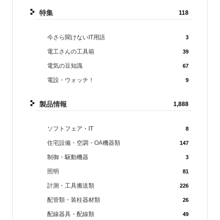
特集
118
今さら聞けないIT用語
3
電工さんの工具箱
39
電気の豆知識
67
電設・ウォッチ！
9
製品情報
1,888
ソフトフェア・IT
8
住宅設備・空調・OA機器類
147
制御・駆動機器
3
照明
81
計測・工具搬送類
226
配管類・装柱器材類
26
配線器具・配線類
49