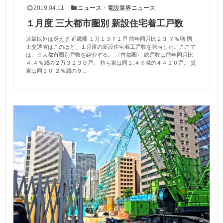
2019.04.11
ニュース
・
電設業界ニュース
１月度 三大都市圏別 新設住宅着工戸数
近畿以外は冴えず 近畿圏 １万１３７１戸 前年同月比２３.７％増 国
土交通省はこのほど、１月度の新設住宅着工戸数を発表した。ここで
は、三大都市圏別戸数を紹介する。 〈首都圏〉 総戸数は前年同月比
４.４％減の２万３２３０戸。 持ち家は同１.４％減の４４２０戸。 貸
家は同２０.２％減の９...