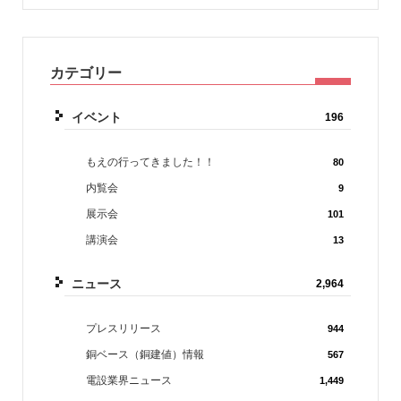
カテゴリー
イベント
196
もえの行ってきました！！
80
内覧会
9
展示会
101
講演会
13
ニュース
2,964
プレスリリース
944
銅ベース（銅建値）情報
567
電設業界ニュース
1,449