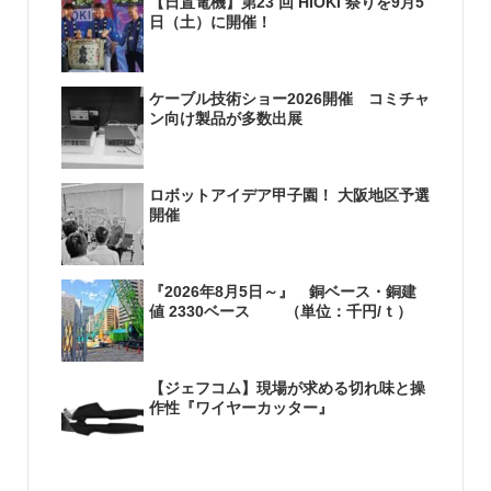
【日置電機】第23 回 HIOKI 祭りを9月5
日（土）に開催！
ケーブル技術ショー2026開催 コミチャ
ン向け製品が多数出展
ロボットアイデア甲子園！ 大阪地区予選
開催
『2026年8月5日～』 銅ベース・銅建
値 2330ベース （単位：千円/ｔ）
【ジェフコム】現場が求める切れ味と操
作性『ワイヤーカッター』