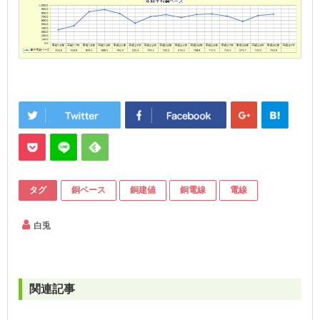
タグ
銅ベース
銅建値
銅電線
電線
白兎
関連記事