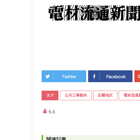
タグ
公共工事動向
近畿地区
電材流通
もえ
関連記事