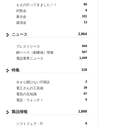
80
もえの行ってきました！！
9
内覧会
101
展示会
13
講演会
ニュース
2,964
944
プレスリリース
567
銅ベース（銅建値）情報
1,449
電設業界ニュース
特集
118
3
今さら聞けないIT用語
39
電工さんの工具箱
67
電気の豆知識
9
電設・ウォッチ！
製品情報
1,888
8
ソフトフェア・IT