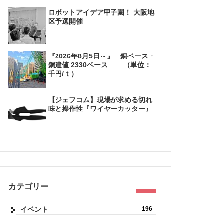
ロボットアイデア甲子園！ 大阪地
区予選開催
『2026年8月5日～』 銅ベース・
銅建値 2330ベース （単位：
千円/ｔ）
【ジェフコム】現場が求める切れ
味と操作性『ワイヤーカッター』
カテゴリー
イベント
196