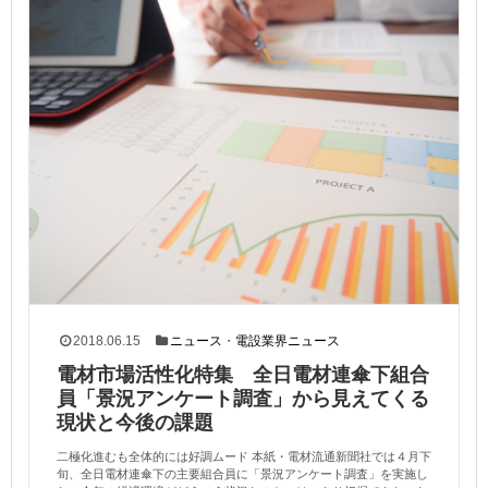
2018.06.15
ニュース
・
電設業界ニュース
電材市場活性化特集 全日電材連傘下組合
員「景況アンケート調査」から見えてくる
現状と今後の課題
二極化進むも全体的には好調ムード 本紙・電材流通新聞社では４月下
旬、全日電材連傘下の主要組合員に「景況アンケート調査」を実施し