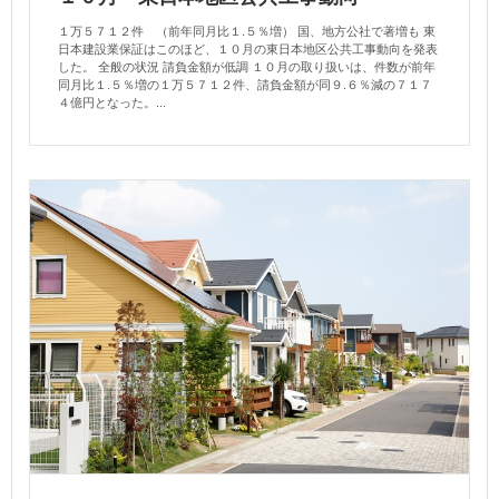
１万５７１２件 （前年同月比１.５％増） 国、地方公社で著増も 東
日本建設業保証はこのほど、１０月の東日本地区公共工事動向を発表
した。 全般の状況 請負金額が低調 １０月の取り扱いは、件数が前年
同月比１.５％増の１万５７１２件、請負金額が同９.６％減の７１７
４億円となった。...