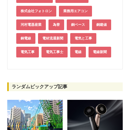
株式会社フォトロン
業務用エアコン
河村電器産業
為替
銅ベース
銅建値
銅電線
電材流通新聞
電気と工事
電気工事
電気工事士
電線
電線新聞
ランダムピックアップ記事