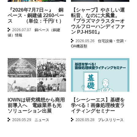
『2026年7月7日～』 銅
【シャープ】やさしい運
ベース・銅建値 2260ベー
転音、なのに大風量。
ス （単位：千円/ｔ）
『プラズマクラスターオ
ウルフローハンディファ
2026.07.07
銅ベース（銅建
ン PJ-HS01』
値）情報
2026.05.26
住宅設備・空調・
OA機器類
IOWNは研究構想から商用
【シーシーエス】基礎を
前導入へ 電線業界も光
学べる！画像処理検査ラ
ソリューション出展
イティングセミナー
2026.05.29
ニュース
2026.05.28
プレスリリース