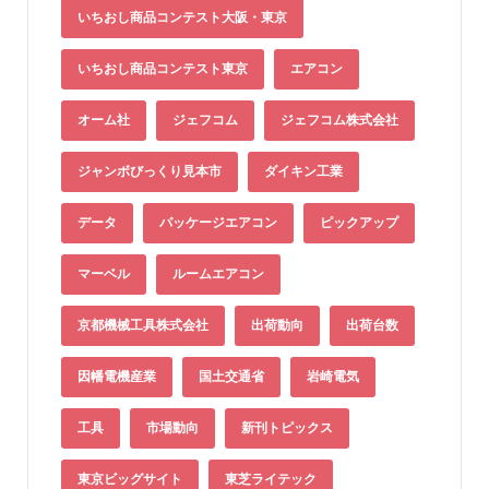
いちおし商品コンテスト大阪・東京
いちおし商品コンテスト東京
エアコン
オーム社
ジェフコム
ジェフコム株式会社
ジャンボびっくり見本市
ダイキン工業
データ
パッケージエアコン
ピックアップ
マーベル
ルームエアコン
京都機械工具株式会社
出荷動向
出荷台数
因幡電機産業
国土交通省
岩崎電気
工具
市場動向
新刊トピックス
東京ビッグサイト
東芝ライテック