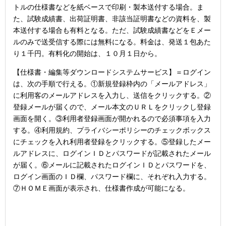
トルの仕様書などを紙ベースで印刷・製本送付する場合。ま
た、試験成績書、出荷証明書、非該当証明書などの資料を、製
本送付する場合も有料となる。ただ、試験成績書などをＥメー
ルのみで送受信する際には無料になる。料金は、発送１包あた
り１千円。有料化の開始は、１０月１日から。
【仕様書・編集等ダウンロードシステムサービス】＝ログイン
は、次の手順で行える。①新規登録枠内の「メールアドレス」
に利用客のメールアドレスを入力し、送信をクリックする。②
登録メールが届くので、メール本文のＵＲＬをクリックし登録
画面を開く。③利用者登録画面が開かれるので必須事項を入力
する。④利用規約、プライバシーポリシーのチェックボックス
にチェックを入れ利用者登録をクリックする。⑤登録したメー
ルアドレスに、ログインＩＤとパスワードが記載されたメール
が届く。⑥メールに記載されたログインＩＤとパスワードを、
ログイン画面のＩＤ欄、パスワード欄に、それぞれ入力する。
⑦ＨＯＭＥ画面が表示され、仕様書作成が可能になる。