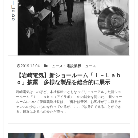
2019.12.04
ニュース
・
電設業界ニュース
【岩崎電気】新ショールーム「ｉ－Ｌａｂ
ｏ」披露 多様な製品を総合的に展示
岩崎電気はこのほど、本社移転にともなってリニューアルした新ショ
ールーム「ｉ―Ｌａｂｏ（アイラボ）」の内覧会を開いた。 新ショー
ルームについて伊藤義剛社長は、「弊社は普段、お客様が手に取るチ
ャンスの少ないものを作っているが、ここでは身近で見ることができ
る。最近はあるものをただ売っ...