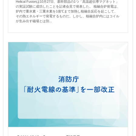
Helical Fusionは10月27日、基幹部品の1つ「高温超伝導マグネット」
の実証試験に成功したことを記者会見で発表した。 核融合炉発電は、
炉内で重水素・三重水素を1億℃まで加熱し核融合反応を起こして、
その熱エネルギーで発電するものだ。しかし、核融合炉内にはコイル
が生み出す磁場とは別...