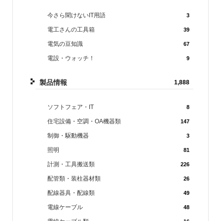
今さら聞けないIT用語
3
電工さんの工具箱
39
電気の豆知識
67
電設・ウォッチ！
9
製品情報
1,888
ソフトフェア・IT
8
住宅設備・空調・OA機器類
147
制御・駆動機器
3
照明
81
計測・工具搬送類
226
配管類・装柱器材類
26
配線器具・配線類
49
電線ケーブル
48