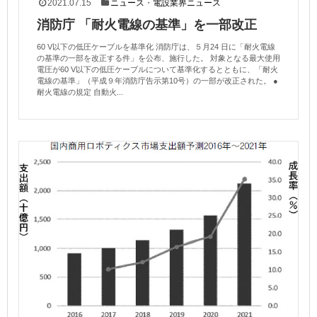
2021.07.15
ニュース
・
電設業界ニュース
消防庁 「耐火電線の基準」を一部改正
60 V以下の低圧ケーブルを基準化 消防庁は、５月24 日に「耐火電線
の基準の一部を改正する件」を公布、施行した。 対象となる最大使用
電圧が60 V以下の低圧ケーブルについて基準化するとともに、「耐火
電線の基準」（平成９年消防庁告示第10号）の一部が改正された。 ●
耐火電線の規定 自動火...