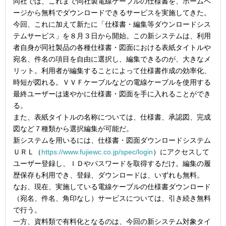
同社では、これまで同社製電線ケーブルの仕様書を、ホームペ
ージから無料でダウンロードできるサービスを実施してきた。
今回、これに加えて新たに「仕様書・編集等ダウンロードシス
テムサービス」を８月３日から開始。この新システムは、利用
者自身が同社製品の各種仕様書・図面における表紙タイトルや
宛名、件名の項目を自由に選択し、編集できるのが、大きなメ
リット。利用者が編集することによって仕様書作成の効率化、
時短が図れる。ＶＶＦケーブルなどの電線ケーブルを使用する
最終ユーザーは速やかに仕様書・図面を手に入れることができ
る。
また、表紙タイトルの名称については、仕様書、承認図、完成
図など７種類から選択編集が可能だ。
新システムを用いるには、仕様書・図面ダウンロードシステム
ＵＲＬ（
https://www.fujiewc.co.jp/spec/login
）にアクセスして
ユーザー登録し、ＩＤやパスワードを取得するだけ。編集の履
歴保存も利用でき、登録、ダウンロードは、いずれも無料。
なお、現在、実施している電線ケーブルの仕様書ダウンロード
（宛名、件名、角印なし）サービスについては、引き続き無料
で行う。
一方、資料類で有料化となるのは、今回の新システム対象タイ