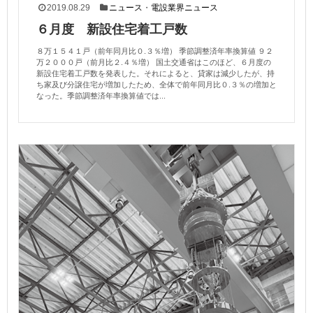
2019.08.29
ニュース
・
電設業界ニュース
６月度 新設住宅着工戸数
８万１５４１戸（前年同月比０.３％増） 季節調整済年率換算値 ９２
万２０００戸（前月比２.４％増） 国土交通省はこのほど、６月度の
新設住宅着工戸数を発表した。それによると、貸家は減少したが、持
ち家及び分譲住宅が増加したため、全体で前年同月比０.３％の増加と
なった。季節調整済年率換算値では...