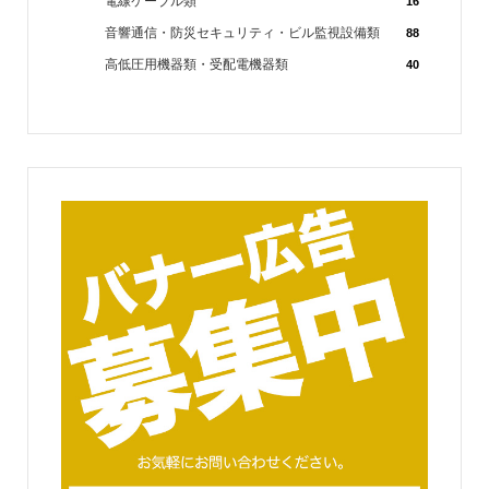
電線ケーブル類
16
音響通信・防災セキュリティ・ビル監視設備類
88
高低圧用機器類・受配電機器類
40