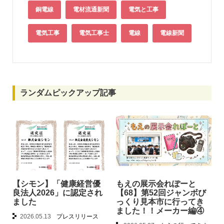
銅電線
電材流通新聞
電気と工事
電気工事
電気工事士
電線
電線新聞
ランダムピックアップ記事
【シモン】「健康経営優
もえの展示会れぽーと
良法人2026」に認定され
【68】第52回ジャンボび
ました
っくり見本市に行ってき
ました！！メーカー編④
2026.05.13
プレスリリース