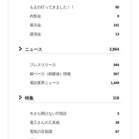
もえの行ってきました！！
80
内覧会
9
展示会
101
講演会
13
ニュース
2,964
プレスリリース
944
銅ベース（銅建値）情報
567
電設業界ニュース
1,449
特集
118
今さら聞けないIT用語
3
電工さんの工具箱
39
電気の豆知識
67