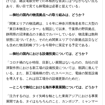
けでは、建設電販分野での本格的な普及にはつながらない点も
あり、長い目で見ても銅電線は必要と捉えている」
―御社の国内の物流拠点への取り組みは、どうか？
「関東エリアの物流網は、１６年に神奈川県海老名市に大型の
『東日本物流センター』を開設して以来、千葉県の野田拠点、
静岡県の沼津拠点の３拠点でカバーしているが、物流量は飽和
状態に近づいてきた。そのため関東エリアでの新拠点設立など
も含めた物流戦略プランを今期中に策定する予定である」
―御社の国内における設備投資については、どうか？
「コロナ禍のなか特段、目新しい展開はないものの、当社の沼
津製作所における新工場の設備投資については、順調に進んで
いる。また、新工場南棟の空いたスペースに、電線の製造設備
を導入する。これは旧工場分の設備更新のためだ」
―ところで御社における海外事業展開については、どうか？
「注力するのは、タイ矢崎を軸とした東南アジアにおける事業
展開である。タイはもちろんのこと、カンボジア、ミャンマー