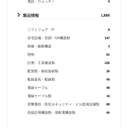
電設・ウォッチ！
9
製品情報
1,888
ソフトフェア・IT
8
住宅設備・空調・OA機器類
147
制御・駆動機器
3
照明
81
計測・工具搬送類
226
配管類・装柱器材類
26
配線器具・配線類
49
電線ケーブル
48
電線ケーブル類
16
音響通信・防災セキュリティ・ビル監視設備類
88
高低圧用機器類・受配電機器類
40