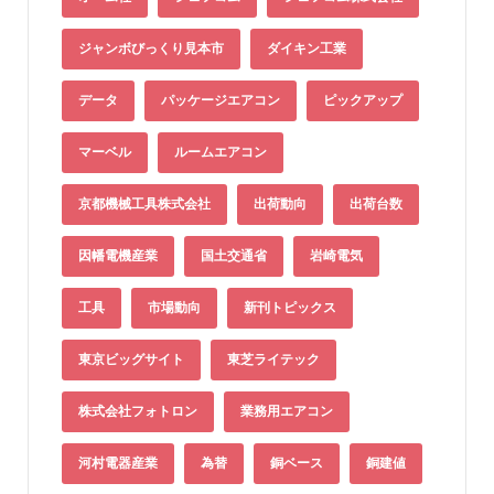
ジャンボびっくり見本市
ダイキン工業
データ
パッケージエアコン
ピックアップ
マーベル
ルームエアコン
京都機械工具株式会社
出荷動向
出荷台数
因幡電機産業
国土交通省
岩崎電気
工具
市場動向
新刊トピックス
東京ビッグサイト
東芝ライテック
株式会社フォトロン
業務用エアコン
河村電器産業
為替
銅ベース
銅建値