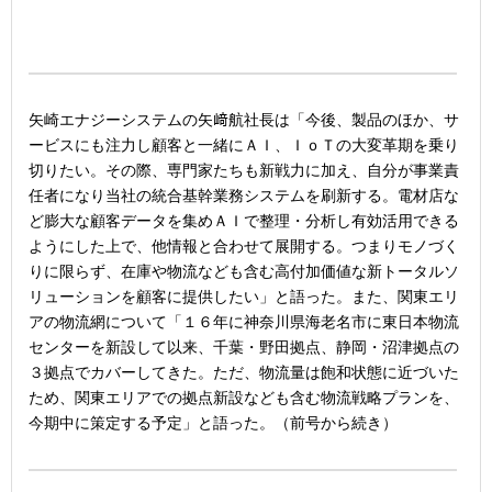
矢崎エナジーシステムの矢﨑航社長は「今後、製品のほか、サ
ービスにも注力し顧客と一緒にＡＩ、ＩｏＴの大変革期を乗り
切りたい。その際、専門家たちも新戦力に加え、自分が事業責
任者になり当社の統合基幹業務システムを刷新する。電材店な
ど膨大な顧客データを集めＡＩで整理・分析し有効活用できる
ようにした上で、他情報と合わせて展開する。つまりモノづく
りに限らず、在庫や物流なども含む高付加価値な新トータルソ
リューションを顧客に提供したい」と語った。また、関東エリ
アの物流網について「１６年に神奈川県海老名市に東日本物流
センターを新設して以来、千葉・野田拠点、静岡・沼津拠点の
３拠点でカバーしてきた。ただ、物流量は飽和状態に近づいた
ため、関東エリアでの拠点新設なども含む物流戦略プランを、
今期中に策定する予定」と語った。（前号から続き）