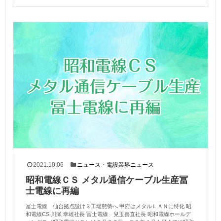
2021.10.06
ニュース
・
電設業界ニュース
昭和電線ＣＳ メタル通信ケーブル生産冨
士電線に再編
冨士電線 仙台拠点設け３工場態勢へ 甲府はメタルＬＡＮに特化 昭
和電線CS 川瀬 幸雄社長 冨士電線 兒玉喜直社長 昭和電線ホールデ