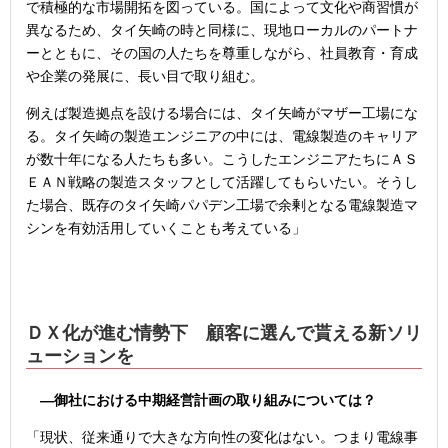
で積極的な市場開拓を図っている。国によって文化や商習慣が
異なるため、タイ矢崎の時と同様に、現地ローカルのパートナ
ーとともに、その国の人たちを尊重しながら、社員教育・育成
や企業の発展に、長い目で取り組む。
例えば製造拠点を設ける場合には、タイ矢崎がマザー工場にな
る。タイ矢崎の製造エンジニアの中には、電線製造のキャリア
が数十年になる人たちも多い。こうしたエンジニアたちにＡＳ
ＥＡＮ戦略の製造スタッフとして活躍してもらいたい。そうし
た場合、既存のタイ矢崎パパデン工場で余剰となる電線製造マ
シンを有効活用していくことも考えている」
ＤＸ化が進む情勢下 顧客に選んで貰える新ソリ
ューションを
―御社における中期経営計画の取り組みについては？
「現状、従来通りで大きな方向性の変化はない。つまり電線事