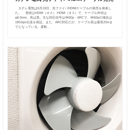
カナレ電気は6月19日、光ファイバHDMIケーブルの発売を発表し
た。 形状はHDMI（オス）-HDMI（オス）で、ケーブル外径は
φ6.0mm、色は黒。主な対応信号は4K60p・ARCで、4K60pの場合は
18Gbps伝送を保証。また、ARC対応だが、ケーブル長は最長20mま
でとなっている。柔軟...