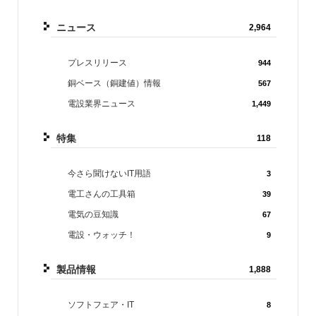
ニュース
2,964
プレスリリース
944
銅ベース（銅建値）情報
567
電設業界ニュース
1,449
特集
118
今さら聞けないIT用語
3
電工さんの工具箱
39
電気の豆知識
67
電設・ウォッチ！
9
製品情報
1,888
ソフトフェア・IT
8