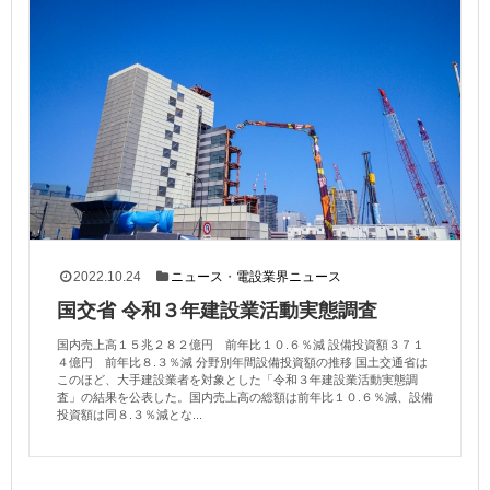
2022.10.24
ニュース
・
電設業界ニュース
国交省 令和３年建設業活動実態調査
国内売上高１５兆２８２億円 前年比１０.６％減 設備投資額３７１
４億円 前年比８.３％減 分野別年間設備投資額の推移 国土交通省は
このほど、大手建設業者を対象とした「令和３年建設業活動実態調
査」の結果を公表した。国内売上高の総額は前年比１０.６％減、設備
投資額は同８.３％減とな...