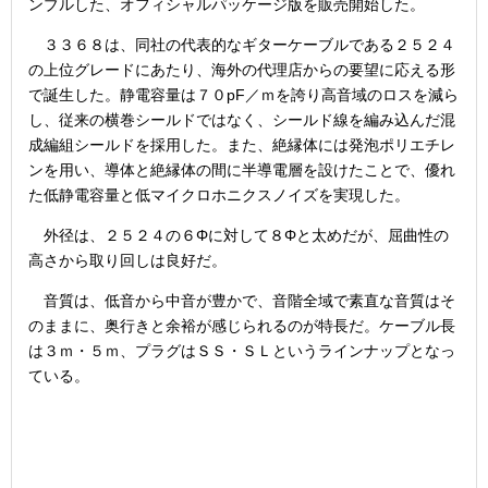
ンブルした、オフィシャルパッケージ版を販売開始した。
３３６８は、同社の代表的なギターケーブルである２５２４
の上位グレードにあたり、海外の代理店からの要望に応える形
で誕生した。静電容量は７０pF／ｍを誇り高音域のロスを減ら
し、従来の横巻シールドではなく、シールド線を編み込んだ混
成編組シールドを採用した。また、絶縁体には発泡ポリエチレ
ンを用い、導体と絶縁体の間に半導電層を設けたことで、優れ
た低静電容量と低マイクロホニクスノイズを実現した。
外径は、２５２４の６Φに対して８Φと太めだが、屈曲性の
高さから取り回しは良好だ。
音質は、低音から中音が豊かで、音階全域で素直な音質はそ
のままに、奥行きと余裕が感じられるのが特長だ。ケーブル長
は３ｍ・５ｍ、プラグはＳＳ・ＳＬというラインナップとなっ
ている。