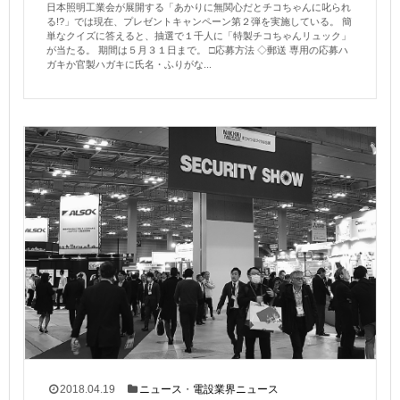
日本照明工業会が展開する「あかりに無関心だとチコちゃんに叱られ
る!?」では現在、プレゼントキャンペーン第２弾を実施している。 簡
単なクイズに答えると、抽選で１千人に「特製チコちゃんリュック」
が当たる。 期間は５月３１日まで。 □応募方法 ◇郵送 専用の応募ハ
ガキか官製ハガキに氏名・ふりがな...
2018.04.19
ニュース
・
電設業界ニュース