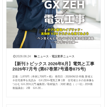
2026.06.24
ニュース
・
電設業界ニュース
【新刊トピックス 2026年6月】電気と工事
2026年7月号 (第67巻第7号通巻875号)
定価：1,870円（本体1,700円＋税） 発売日：2026/06/15 特集 新省エ
ネ住宅基準を先読み GX ZEH×電気工事 1章 住宅省エネの全体像を
つかむ GX ZEH入門 編集部／取材協力：河村 郷志（（一社）ZEH推
進協議会） 2章 GX ZE...