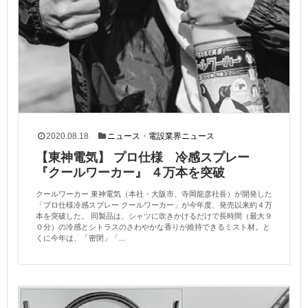
2020.08.18
ニュース
・
電設業界ニュース
【東神電気】 プロ仕様 冷感スプレー
『クールワーカー』 ４万本を突破
クールワーカー 東神電気（本社・大阪市、寺岡龍彦社長）が開発した
「プロ仕様冷感スプレー クールワーカー」が今年度、発売以来約４万
本を突破した。 同製品は、シャツに吹きかけるだけで長時間（最大９
０分）の冷感とシトラスのさわやかな香りが維持できるミスト材。と
くに今年は、「密閉」「...