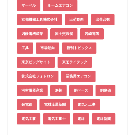
マーベル
ルームエアコン
京都機械工具株式会社
出荷動向
出荷台数
因幡電機産業
国土交通省
岩崎電気
工具
市場動向
新刊トピックス
東京ビッグサイト
東芝ライテック
株式会社フォトロン
業務用エアコン
河村電器産業
為替
銅ベース
銅建値
銅電線
電材流通新聞
電気と工事
電気工事
電気工事士
電線
電線新聞