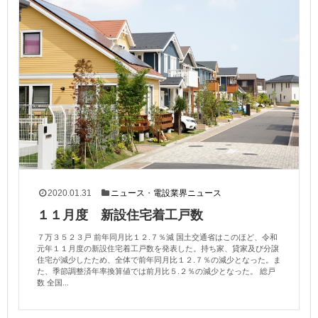
2020.01.31
ニュース
・
電設業界ニュース
１１月度 新設住宅着工戸数
７万３５２３戸 前年同月比１２.７％減 国土交通省はこのほど、令和
元年１１月度の新設住宅着工戸数を発表した。持ち家、貸家及び分譲
住宅が減少したため、全体で前年同月比１２.７％の減少となった。ま
た、季節調整済年率換算値では前月比５.２％の減少となった。 総戸
数 全国...