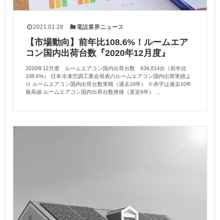
2021.01.28
電設業界ニュース
【市場動向】前年比108.6%！ルームエア
コン国内出荷台数『2020年12月度』
2020年12月度 ルームエアコン国内出荷台数 634,814台（前年比
108.6%） 日本冷凍空調工業会発表のルームエアコン国内出荷実績よ
り ルームエアコン国内出荷台数実積（過去10年） ※赤字は過去10年
最高値 ルームエアコン国内出荷台数推移（直近6年） ...