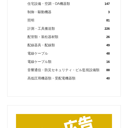
住宅設備・空調・OA機器類
147
制御・駆動機器
3
照明
81
計測・工具搬送類
226
配管類・装柱器材類
26
配線器具・配線類
49
電線ケーブル
48
電線ケーブル類
16
音響通信・防災セキュリティ・ビル監視設備類
88
高低圧用機器類・受配電機器類
40