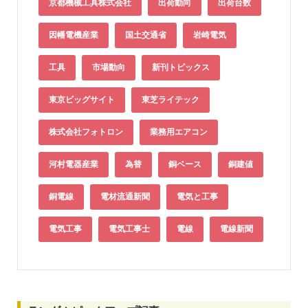
京都機械工具株式会社
出荷動向
出荷台数
因幡電機産業
国土交通省
岩崎電気
工具
市場動向
新刊トピックス
東京ビッグサイト
東芝ライテック
株式会社フォトロン
業務用エアコン
河村電器産業
為替
銅ベース
銅建値
銅電線
電材流通新聞
電気と工事
電気工事
電気工事士
電線
電線新聞