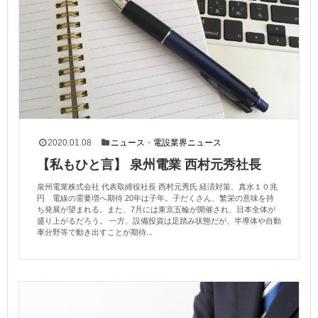
2020.01.08
ニュース
・
電設業界ニュース
【私もひと言】 泉州電業 西村元秀社長
泉州電業株式会社 代表取締役社長 西村元秀氏 経済対策、真水１０兆
円 電線の需要増へ期待 20年は子年。子だくさん、繁栄の意味を持
ち発展が望まれる。また、7月には東京五輪が開催され、日本全体が
盛り上がるだろう。 一方、設備投資は足踏み状態だが、半導体や自動
車分野等で動き出すことが期待...