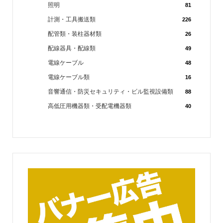
照明
81
計測・工具搬送類
226
配管類・装柱器材類
26
配線器具・配線類
49
電線ケーブル
48
電線ケーブル類
16
音響通信・防災セキュリティ・ビル監視設備類
88
高低圧用機器類・受配電機器類
40