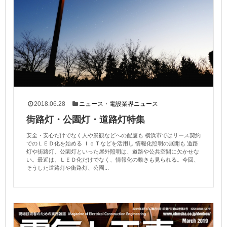
2018.06.28
ニュース
・
電設業界ニュース
街路灯・公園灯・道路灯特集
安全・安心だけでなく人や景観などへの配慮も 横浜市ではリース契約
でのＬＥＤ化を始める ＩｏＴなどを活用し 情報化照明の展開も 道路
灯や街路灯、公園灯といった屋外照明は、道路や公共空間に欠かせな
い。最近は、ＬＥＤ化だけでなく、情報化の動きも見られる。今回、
そうした道路灯や街路灯、公園...