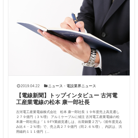
2019.04.22
ニュース
・
電設業界ニュース
【電線新聞】トップインタビュー 古河電
工産業電線の松本 康一郎社長
古河電工産業電線株式会社 松本 康一郎社長 １９年度売上高見通し
２７９億円（３％増） アルミケーブルに傾注 古河電工産業電線の松
本康一郎社長は「１９FY業績見通しは、出荷銅量２万㌧（前年度見込
み比４・２％増）で、売上高２７９億円（同２.６％増）、内訳は、汎
用線約１１１億円（...