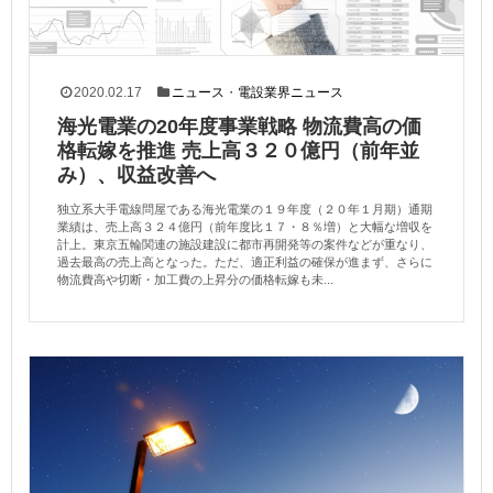
2020.02.17
ニュース
・
電設業界ニュース
海光電業の20年度事業戦略 物流費高の価
格転嫁を推進 売上高３２０億円（前年並
み）、収益改善へ
独立系大手電線問屋である海光電業の１９年度（２０年１月期）通期
業績は、売上高３２４億円（前年度比１７・８％増）と大幅な増収を
計上。東京五輪関連の施設建設に都市再開発等の案件などが重なり、
過去最高の売上高となった。ただ、適正利益の確保が進まず、さらに
物流費高や切断・加工費の上昇分の価格転嫁も未...