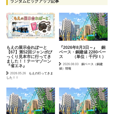
ランダムピックアップ記事
もえの展示会れぽーと
『2026年8月3日～』 銅
【67】第52回ジャンボび
ベース・銅建値 2280ベー
っくり見本市に行ってき
ス （単位：千円/ｔ）
ました！！テーマゾーン
2026.08.03
銅ベース（銅建
『省エネ』
値）情報
2026.05.26
もえの行ってきま
した！！