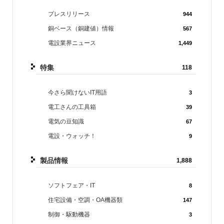
プレスリリース
944
銅ベース（銅建値）情報
567
電設業界ニュース
1,449
特集
118
今さら聞けないIT用語
3
電工さんの工具箱
39
電気の豆知識
67
電設・ウォッチ！
9
製品情報
1,888
ソフトフェア・IT
8
住宅設備・空調・OA機器類
147
制御・駆動機器
3