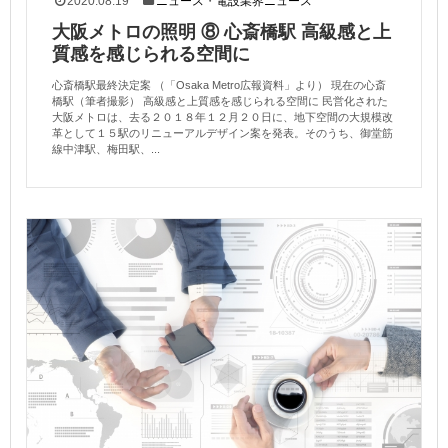
2020.08.19
ニュース
・
電設業界ニュース
大阪メトロの照明 ⑧ 心斎橋駅 高級感と上
質感を感じられる空間に
心斎橋駅最終決定案 （「Osaka Metro広報資料」より） 現在の心斎
橋駅（筆者撮影） 高級感と上質感を感じられる空間に 民営化された
大阪メトロは、去る２０１８年１２月２０日に、地下空間の大規模改
革として１５駅のリニューアルデザイン案を発表。そのうち、御堂筋
線中津駅、梅田駅、...