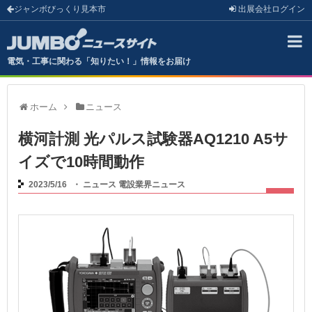
ジャンボびっくり見本市
出展会社
ログイン
電気・工事に関わる「知りたい！」情報をお届け
ホーム
ニュース
横河計測 光パルス試験器AQ1210 A5サ
イズで10時間動作
2023/5/16
・
ニュース
電設業界ニュース