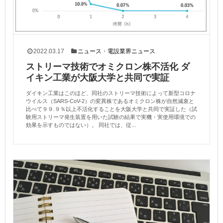
2022.03.17
ニュース
・
電設業界ニュース
ストリーマ技術でオミクロン株不活化 ダ
イキン工業が大阪大学と共同で実証
ダイキン工業はこのほど、同社のストリーマ技術によって新型コロナ
ウイルス（SARS-CoV-2）の変異株であるオミクロン株が自然減衰と
比べて９９.９％以上不活化することを大阪大学と共同で実証した（試
験用ストリーマ発生装置を用いた試験の結果で実機・実使用環境での
効果を示すものではない）。 同社では、従...