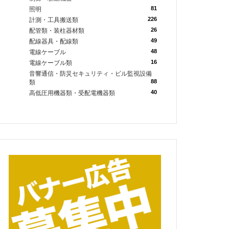
81
照明
226
計測・工具搬送類
26
配管類・装柱器材類
49
配線器具・配線類
48
電線ケーブル
16
電線ケーブル類
音響通信・防災セキュリティ・ビル監視設備
88
類
40
高低圧用機器類・受配電機器類