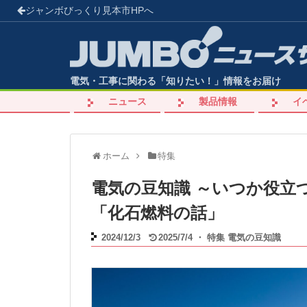
ジャンボびっくり見本市
HPへ
電気・工事に関わる「知りたい！」情報をお届け
ニュース
製品情報
イ
ホーム
特集
電気の豆知識 ～いつか役立
「化石燃料の話」
2024/12/3
2025/7/4
・
特集
電気の豆知識