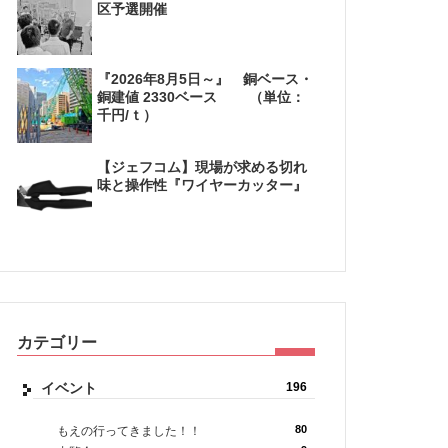
区予選開催
『2026年8月5日～』 銅ベース・
銅建値 2330ベース （単位：
千円/ｔ）
【ジェフコム】現場が求める切れ
味と操作性『ワイヤーカッター』
カテゴリー
イベント
196
80
もえの行ってきました！！