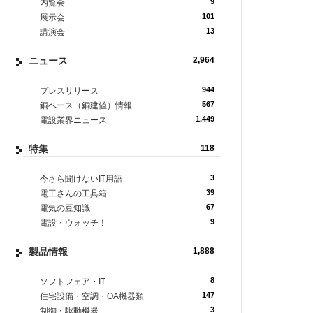
9
内覧会
101
展示会
13
講演会
ニュース
2,964
944
プレスリリース
567
銅ベース（銅建値）情報
1,449
電設業界ニュース
特集
118
3
今さら聞けないIT用語
39
電工さんの工具箱
67
電気の豆知識
9
電設・ウォッチ！
製品情報
1,888
8
ソフトフェア・IT
147
住宅設備・空調・OA機器類
3
制御・駆動機器